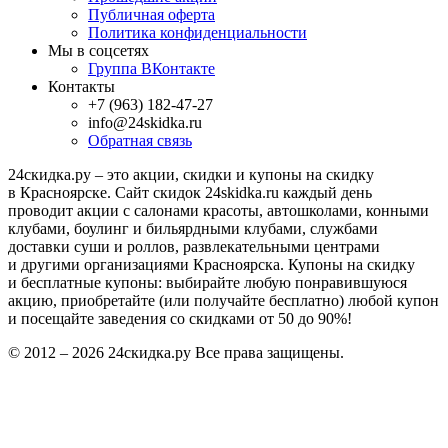
Публичная оферта
Политика конфиденциальности
Мы в соцсетях
Группа ВКонтакте
Контакты
+7 (963) 182-47-27
info@24skidka.ru
Обратная связь
24скидка.ру – это акции, скидки и купоны на скидку
в Красноярске. Сайт скидок 24skidka.ru каждый день
проводит акции с салонами красоты, автошколами, конными
клубами, боулинг и бильярдными клубами, службами
доставки суши и роллов, развлекательными центрами
и другими организациями Красноярска. Купоны на скидку
и бесплатные купоны: выбирайте любую понравившуюся
акцию, приобретайте (или получайте бесплатно) любой купон
и посещайте заведения со скидками от 50 до 90%!
© 2012 – 2026 24скидка.ру Все права защищены.