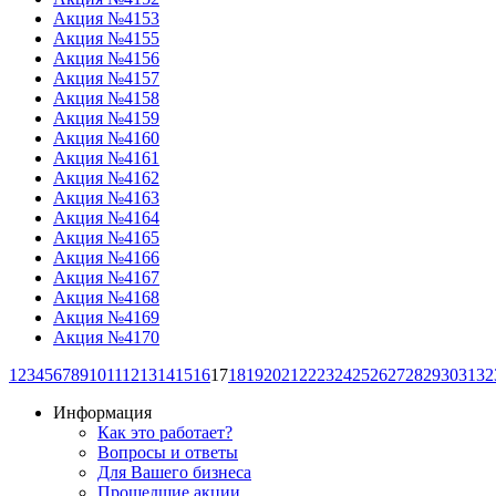
Акция №4153
Акция №4155
Акция №4156
Акция №4157
Акция №4158
Акция №4159
Акция №4160
Акция №4161
Акция №4162
Акция №4163
Акция №4164
Акция №4165
Акция №4166
Акция №4167
Акция №4168
Акция №4169
Акция №4170
1
2
3
4
5
6
7
8
9
10
11
12
13
14
15
16
17
18
19
20
21
22
23
24
25
26
27
28
29
30
31
32
Информация
Как это работает?
Вопросы и ответы
Для Вашего бизнеса
Прошедшие акции