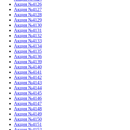
Акция №4126
Акция №4127
Акция №4128
Акция №4129
Акция №4130
Акция №4131
Акция №4132
Акция №4133
Акция №4134
Акция №4135
Акция №4136
Акция №4139
Акция №4140
Акция №4141
Акция №4142
Акция №4143
Акция №4144
Акция №4145
Акция №4146
Акция №4147
Акция №4148
Акция №4149
Акция №4150
Акция №4151
Акция №4152