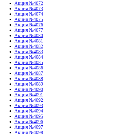
Акция №4072
Акция №4073
Акция №4074
Акция №4075
Акция №4076
Акция №4077
Акция №4080
Акция №4081
Акция №4082
Акция №4083
Акция №4084
Акция №4085
Акция №4086
Акция №4087
Акция №4088
Акция №4089
Акция №4090
Акция №4091
Акция №4092
Акция №4093
Акция №4094
Акция №4095
Акция №4096
Акция №4097
Акция №4098