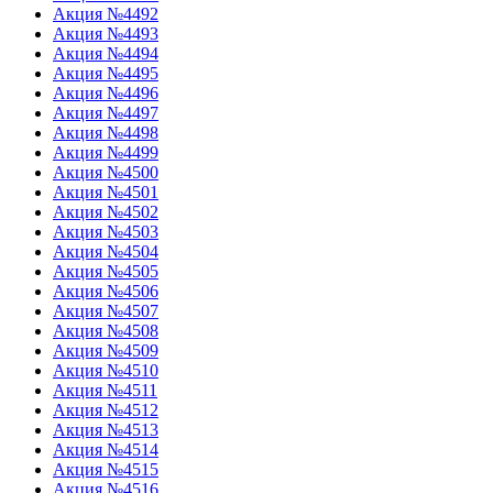
Акция №4492
Акция №4493
Акция №4494
Акция №4495
Акция №4496
Акция №4497
Акция №4498
Акция №4499
Акция №4500
Акция №4501
Акция №4502
Акция №4503
Акция №4504
Акция №4505
Акция №4506
Акция №4507
Акция №4508
Акция №4509
Акция №4510
Акция №4511
Акция №4512
Акция №4513
Акция №4514
Акция №4515
Акция №4516