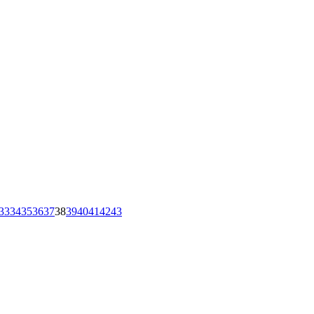
33
34
35
36
37
38
39
40
41
42
43