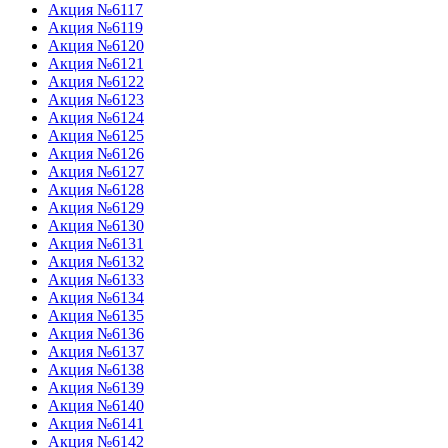
Акция №6117
Акция №6119
Акция №6120
Акция №6121
Акция №6122
Акция №6123
Акция №6124
Акция №6125
Акция №6126
Акция №6127
Акция №6128
Акция №6129
Акция №6130
Акция №6131
Акция №6132
Акция №6133
Акция №6134
Акция №6135
Акция №6136
Акция №6137
Акция №6138
Акция №6139
Акция №6140
Акция №6141
Акция №6142