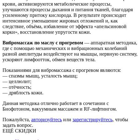
крови, активизируются метаболические процессы,
улучшаются процессы дыхания и питания тканей, благодаря
усиленному притоку кислорода. В результате происходит
интенсивное уменьшение жировых отложений и, как
следствие, объёма, избавление от эффекта «апельсиновой
корки», восстановление упругости кожи.
Вибромассаж по маслу с прогревом
— аппаратная методика,
где с помощью механических и вибрационных колебаний
разной амплитуды воздействуют на мышцы, нервную систему,
ускоряют лимфоотток, обмен веществ тела.
Показаниями для вибромассажа с прогревом являются:
— спазмы мышц, усталость мышц;
— целлюлит;
— отёчность;
— дряблость кожи.
Данная методика отлично работает в сочетании с
Биофотоном, вакуумным массажем и RF-лифтингом.
Пожалуйста,
авторизуйтесь
или
зарегистрируйтесь
, чтобы
задать вопрос.
ЕЩЁ СКИДКИ