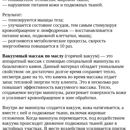
— нарушение питания кожи и подкожных тканей.
Результат:
— тонизируются мышцы тела;
— улучшается состояние сосудов, тем самым стимулируя
кровообращение и лимфодренаж — восстанавливается
питание кожи, подкожной клетчатки, мышц;
— разгоняются метаболические процессы, скорость
энергообмена повышается в 10 раз.
Вакуумный массаж по маслу
(горячий вакуум) — это
аппаратный массаж с помощью специальной манипулы из
базальтового камня. Данный материал обладает уникальным
свойством: он достаточно долгое время сохраняет тепло,
несмотря даже на то, что камень во время массажа отдает
запас тепловой энергии телу клиента. Это в несколько раз
повышает эффективность вакуумного массажа. Тепло,
создаваемое внутри манипулы, разогревает поверхность кожи
и усиливает кровообращение в зоне обработки.
Внутри же манипулы создается вакуум, кожа натягивается, а
вместе с ней и подкожные ткани, включая жировые
отложения. Когда манипула перемещается, под воздействием
вакуума происходит движение подкожных тканей даже в
застойных участках. В месте воздействия усиливается приток