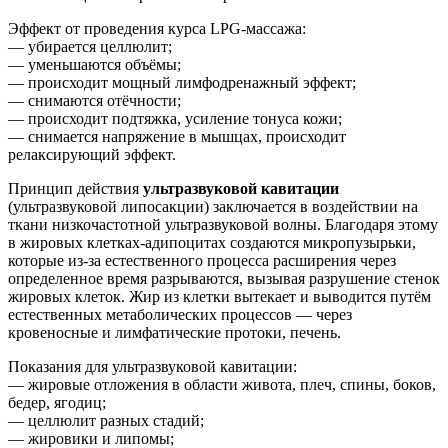
Эффект от проведения курса LPG-массажа:
— убирается целлюлит;
— уменьшаются объёмы;
— происходит мощный лимфодренажный эффект;
— снимаются отёчности;
— происходит подтяжка, усиление тонуса кожи;
— снимается напряжение в мышцах, происходит
релаксирующий эффект.
Принцип действия
ультразвуковой кавитации
(ультразвуковой липосакции) заключается в воздействии на
ткани низкочастотной ультразвуковой волны. Благодаря этому
в жировых клетках-адипоцитах создаются микропузырьки,
которые из-за естественного процесса расширения через
определенное время разрываются, вызывая разрушение стенок
жировых клеток. Жир из клетки вытекает и выводится путём
естественных метаболических процессов — через
кровеносные и лимфатические протоки, печень.
Показания для ультразвуковой кавитации:
— жировые отложения в области живота, плеч, спины, боков,
бедер, ягодиц;
— целлюлит разных стадий;
— жировики и липомы;