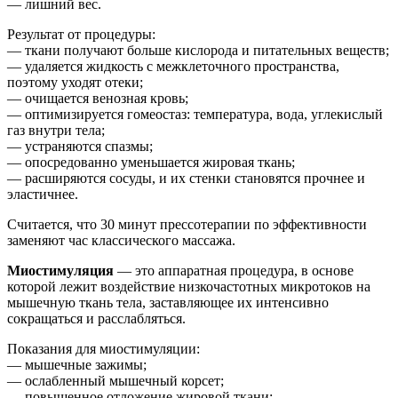
— лишний вес.
Результат от процедуры:
— ткани получают больше кислорода и питательных веществ;
— удаляется жидкость с межклеточного пространства,
поэтому уходят отеки;
— очищается венозная кровь;
— оптимизируется гомеостаз: температура, вода, углекислый
газ внутри тела;
— устраняются спазмы;
— опосредованно уменьшается жировая ткань;
— расширяются сосуды, и их стенки становятся прочнее и
эластичнее.
Считается, что 30 минут прессотерапии по эффективности
заменяют час классического массажа.
Миостимуляция
— это аппаратная процедура, в основе
которой лежит воздействие низкочастотных микротоков на
мышечную ткань тела, заставляющее их интенсивно
сокращаться и расслабляться.
Показания для миостимуляции:
— мышечные зажимы;
— ослабленный мышечный корсет;
— повышенное отложение жировой ткани;