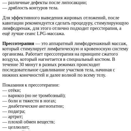
— различные дефекты после липосакции;
— дряблость контуров тела.
Для эффективного выведения жировых отложений, после
кавитации рекомендуется сделать процедуру, стимулирующую
лимфодренаж, для этого отлично подходит пресстерапия, а
ещё лучше сеанс LPG-массажа.
Прессотерапия
— это аппаратный лимфодренажный массаж,
который стимулирует лимфатическую и кровеносную систему
организма. Работает прессотерапия на принципе сжатого
воздуха, который нагнетается в специальный костюм. В
течение 30 минут в разных режимах происходит
последовательное сдавливание участков тела, начиная с
нижних конечностей и далее волной по всему телу.
Показания к прессотерапии:
— отёки;
— варикоз (но не тромбозный);
— боли и тяжести в ногах;
— диабетические ангиопатии;
— подагра;
— артрит;
— плохой обмен веществ;
— целлюлит;