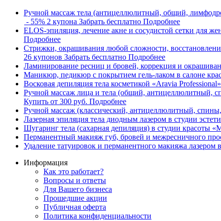
Ручной массаж тела (антицеллюлитный, общий, лимфодре
- 55
%
2 купона
Забрать бесплатно
Подробнее
ELOS-эпиляция, лечение акне и сосудистой сетки для же
Подробнее
Стрижки, окрашивания любой сложности, восстановление
26 купонов
Забрать бесплатно
Подробнее
Ламинирование ресниц и бровей, коррекция и окрашиван
Маникюр, педикюр с покрытием гель-лаком в салоне крас
Восковая депиляция тела косметикой «Aravia Professional
Ручной массаж лица и тела (общий, антицеллюлитный, спи
Купить от
300 руб.
Подробнее
Ручной массаж (классический, антицеллюлитный, спины, 
Лазерная эпиляция тела диодным лазером в студии эстет
Шугаринг тела (сахарная депиляция) в студии красоты
Перманентный макияж губ, бровей и межресничного пр
Удаление татуировок и перманентного макияжа лазером 
Информация
Как это работает?
Вопросы и ответы
Для Вашего бизнеса
Прошедшие акции
Публичная оферта
Политика конфиденциальности