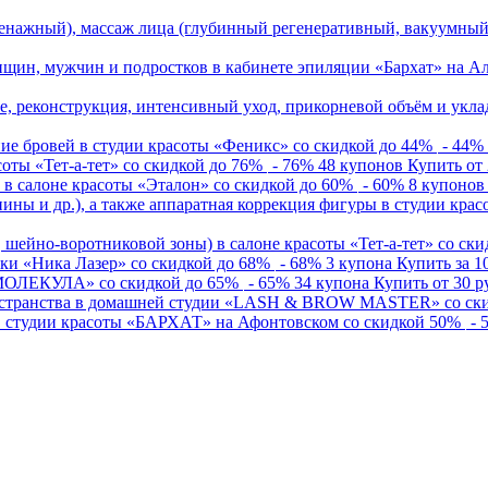
нажный), массаж лица (глубинный регенеративный, вакуумный)
нщин, мужчин и подростков в кабинете эпиляции «Бархат» на Ал
, реконструкция, интенсивный уход, прикорневой объём и укла
ие бровей в студии красоты «Феникс» со скидкой до 44%
- 44
%
оты «Тет-а-тет» со скидкой до 76%
- 76
%
48 купонов
Купить от
» в салоне красоты «Эталон» со скидкой до 60%
- 60
%
8 купонов
ны и др.), а также аппаратная коррекция фигуры в студии красо
шейно-воротниковой зоны) в салоне красоты «Тет-а-тет» со ски
ики «Ника Лазер» со скидкой до 68%
- 68
%
3 купона
Купить за
1
 «МОЛЕКУЛА» со скидкой до 65%
- 65
%
34 купона
Купить от
30 р
остранства в домашней студии «LASH & BROW MASTER» со ски
в студии красоты «БАРХАТ» на Афонтовском со скидкой 50%
- 