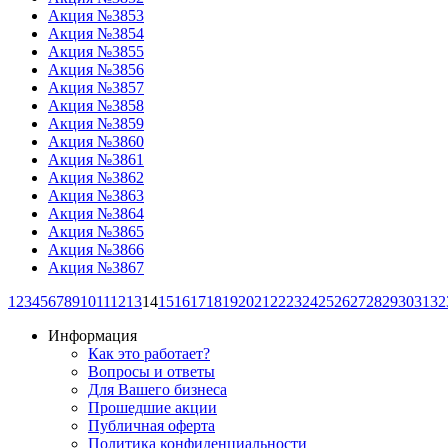
Акция №3853
Акция №3854
Акция №3855
Акция №3856
Акция №3857
Акция №3858
Акция №3859
Акция №3860
Акция №3861
Акция №3862
Акция №3863
Акция №3864
Акция №3865
Акция №3866
Акция №3867
1
2
3
4
5
6
7
8
9
10
11
12
13
14
15
16
17
18
19
20
21
22
23
24
25
26
27
28
29
30
31
32
Информация
Как это работает?
Вопросы и ответы
Для Вашего бизнеса
Прошедшие акции
Публичная оферта
Политика конфиденциальности