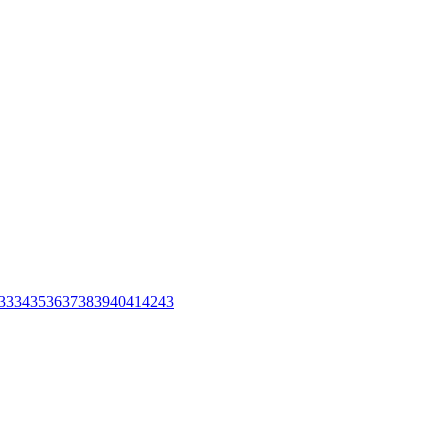
33
34
35
36
37
38
39
40
41
42
43