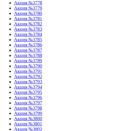
Акция №3778
Акция №3779
Акция №3780
Акция №3781
Акция №3782
Акция №3783
Акция №3784
Акция №3785
Акция №3786
Акция №3787
Акция №3788
Акция №3789
Акция №3790
Акция №3791
Акция №3792
Акция №3793
Акция №3794
Акция №3795
Акция №3796
Акция №3797
Акция №3798
Акция №3799
Акция №3800
Акция №3801
Акция №3802