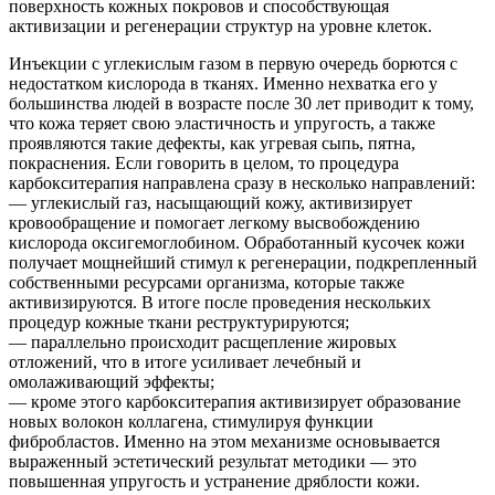
поверхность кожных покровов и способствующая
активизации и регенерации структур на уровне клеток.
Инъекции с углекислым газом в первую очередь борются с
недостатком кислорода в тканях. Именно нехватка его у
большинства людей в возрасте после 30 лет приводит к тому,
что кожа теряет свою эластичность и упругость, а также
проявляются такие дефекты, как угревая сыпь, пятна,
покраснения. Если говорить в целом, то процедура
карбокситерапия направлена сразу в несколько направлений:
— углекислый газ, насыщающий кожу, активизирует
кровообращение и помогает легкому высвобождению
кислорода оксигемоглобином. Обработанный кусочек кожи
получает мощнейший стимул к регенерации, подкрепленный
собственными ресурсами организма, которые также
активизируются. В итоге после проведения нескольких
процедур кожные ткани реструктурируются;
— параллельно происходит расщепление жировых
отложений, что в итоге усиливает лечебный и
омолаживающий эффекты;
— кроме этого карбокситерапия активизирует образование
новых волокон коллагена, стимулируя функции
фибробластов. Именно на этом механизме основывается
выраженный эстетический результат методики — это
повышенная упругость и устранение дряблости кожи.