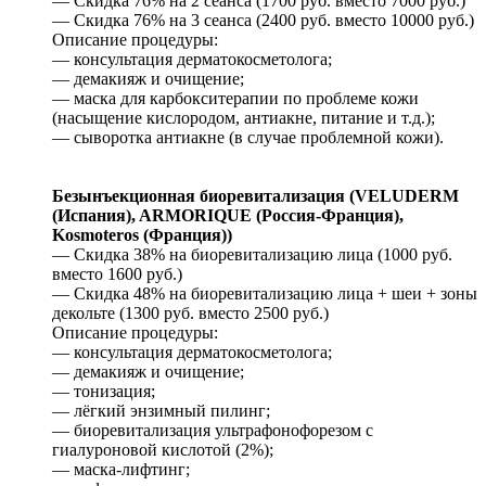
— Скидка 76% на 2 сеанса (1700 руб. вместо 7000 руб.)
— Скидка 76% на 3 сеанса (2400 руб. вместо 10000 руб.)
Описание процедуры:
— консультация дерматокосметолога;
— демакияж и очищение;
— маска для карбокситерапии по проблеме кожи
(насыщение кислородом, антиакне, питание и т.д.);
— сыворотка антиакне (в случае проблемной кожи).
Безынъекционная биоревитализация (VELUDERM
(Испания), ARMORIQUE (Россия-Франция),
Kosmoteros (Франция))
— Скидка 38% на биоревитализацию лица (1000 руб.
вместо 1600 руб.)
— Скидка 48% на биоревитализацию лица + шеи + зоны
декольте (1300 руб. вместо 2500 руб.)
Описание процедуры:
— консультация дерматокосметолога;
— демакияж и очищение;
— тонизация;
— лёгкий энзимный пилинг;
— биоревитализация ультрафонофорезом с
гиалуроновой кислотой (2%);
— маска-лифтинг;