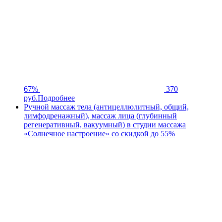
67%
370
руб.
Подробнее
Ручной массаж тела (антицеллюлитный, общий,
лимфодренажный), массаж лица (глубинный
регенеративный, вакуумный) в студии массажа
«Солнечное настроение» со скидкой до 55%