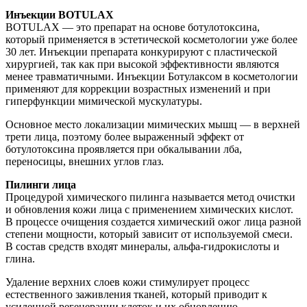
Инъекции BOTULAX
BOTULAX — это препарат на основе ботулотоксина,
который применяется в эстетической косметологии уже более
30 лет. Инъекции препарата конкурируют с пластической
хирургией, так как при высокой эффективности являются
менее травматичными. Инъекции Ботулаксом в косметологии
применяют для коррекции возрастных изменений и при
гиперфункции мимической мускулатуры.
Основное место локализации мимических мышц — в верхней
трети лица, поэтому более выраженный эффект от
ботулотоксина проявляется при обкалывании лба,
переносицы, внешних углов глаз.
Пилинги лица
Процедурой химического пилинга называется метод очистки
и обновления кожи лица с применением химических кислот.
В процессе очищения создается химический ожог лица разной
степени мощности, который зависит от используемой смеси.
В состав средств входят минералы, альфа-гидрокислоты и
глина.
Удаление верхних слоев кожи стимулирует процесс
естественного заживления тканей, который приводит к
усиленной регенерации клеток и их обновлению.