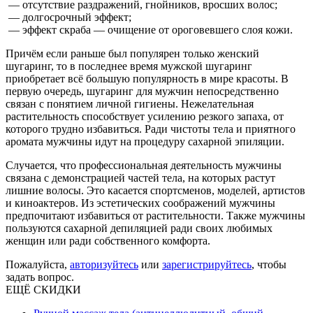
— отсутствие раздражений, гнойников, вросших волос;
— долгосрочный эффект;
— эффект скраба — очищение от ороговевшего слоя кожи.
Причём если раньше был популярен только женский
шугаринг, то в последнее время мужской шугаринг
приобретает всё большую популярность в мире красоты. В
первую очередь, шугаринг для мужчин непосредственно
связан с понятием личной гигиены. Нежелательная
растительность способствует усилению резкого запаха, от
которого трудно избавиться. Ради чистоты тела и приятного
аромата мужчины идут на процедуру сахарной эпиляции.
Случается, что профессиональная деятельность мужчины
связана с демонстрацией частей тела, на которых растут
лишние волосы. Это касается спортсменов, моделей, артистов
и киноактеров. Из эстетических соображений мужчины
предпочитают избавиться от растительности. Также мужчины
пользуются сахарной депиляцией ради своих любимых
женщин или ради собственного комфорта.
Пожалуйста,
авторизуйтесь
или
зарегистрируйтесь
, чтобы
задать вопрос.
ЕЩЁ СКИДКИ