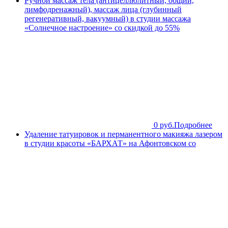
Ручной массаж тела (антицеллюлитный, общий,
лимфодренажный), массаж лица (глубинный
регенеративный, вакуумный) в студии массажа
«Солнечное настроение» со скидкой до 55%
0 руб.
Подробнее
Удаление татуировок и перманентного макияжа лазером
в студии красоты «БАРХАТ» на Афонтовском со