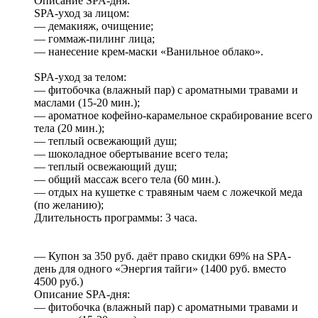
Описание SPA-дня:
SPA-уход за лицом:
— демакияж, очищение;
— гоммаж-пилинг лица;
— нанесение крем-маски «Ванильное облако».
SPA-уход за телом:
— фитобочка (влажный пар) с ароматными травами и
маслами (15-20 мин.);
— ароматное кофейно-карамельное скрабирование всего
тела (20 мин.);
— теплый освежающий душ;
— шоколадное обертывание всего тела;
— теплый освежающий душ;
— общий массаж всего тела (60 мин.).
— отдых на кушетке с травяным чаем с ложечкой меда
(по желанию);
Длительность программы: 3 часа.
— Купон за 350 руб. даёт право скидки 69% на SPA-
день для одного «Энергия тайги» (1400 руб. вместо
4500 руб.)
Описание SPA-дня:
— фитобочка (влажный пар) с ароматными травами и