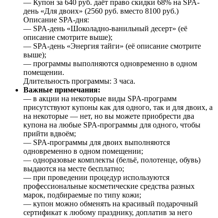
— Купон за 640 руб. даёт право скидки 68% на SPA-
день «Для двоих» (2560 руб. вместо 8100 руб.)
Описание SPA-дня:
— SPA-день «Шоколадно-ванильный десерт» (её
описание смотрите выше);
— SPA-день «Энергия тайги» (её описание смотрите
выше);
— программы выполняются одновременно в одном
помещении.
Длительность программы: 3 часа.
Важные примечания:
— в акции на некоторые виды SPA-программ
присутствуют купоны как для одного, так и для двоих, а
на некоторые — нет, но вы можете приобрести два
купона на любые SPA-программы для одного, чтобы
прийти вдвоём;
— SPA-программы для двоих выполняются
одновременно в одном помещении;
— одноразовые комплекты (бельё, полотенце, обувь)
выдаются на месте бесплатно;
— при проведении процедур используются
профессиональные косметические средства разных
марок, подбираемые по типу кожи;
— купон можно обменять на красивый подарочный
сертификат к любому празднику, доплатив за него