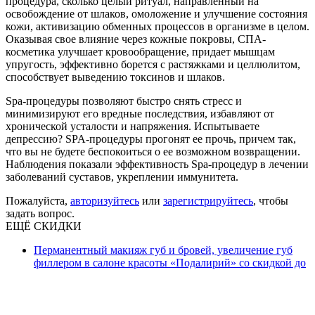
процедура, сколько целый ритуал, направленный на
освобождение от шлаков, омоложение и улучшение состояния
кожи, активизацию обменных процессов в организме в целом.
Оказывая свое влияние через кожные покровы, СПА-
косметика улучшает кровообращение, придает мышцам
упругость, эффективно борется с растяжками и целлюлитом,
способствует выведению токсинов и шлаков.
Spa-процедуры позволяют быстро снять стресс и
минимизируют его вредные последствия, избавляют от
хронической усталости и напряжения. Испытываете
депрессию? SPA-процедуры прогонят ее прочь, причем так,
что вы не будете беспокоиться о ее возможном возвращении.
Наблюдения показали эффективность Spa-процедур в лечении
заболеваний суставов, укреплении иммунитета.
Пожалуйста,
авторизуйтесь
или
зарегистрируйтесь
, чтобы
задать вопрос.
ЕЩЁ СКИДКИ
Перманентный макияж губ и бровей, увеличение губ
филлером в салоне красоты «Подалирий» со скидкой до