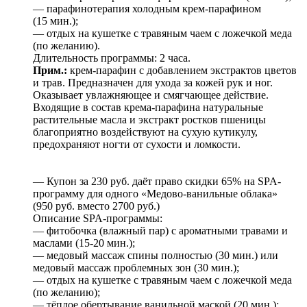
— парафинотерапия холодным крем-парафином
(15 мин.);
— отдых на кушетке с травяным чаем с ложечкой меда
(по желанию).
Длительность программы: 2 часа.
Прим.:
крем-парафин с добавлением экстрактов цветов
и трав. Предназначен для ухода за кожей рук и ног.
Оказывает увлажняющее и смягчающее действие.
Входящие в состав крема-парафина натуральные
растительные масла и экстракт ростков пшеницы
благоприятно воздействуют на сухую кутикулу,
предохраняют ногти от сухости и ломкости.
— Купон за 230 руб. даёт право скидки 65% на SPA-
программу для одного «Медово-ванильные облака»
(950 руб. вместо 2700 руб.)
Описание SPA-программы:
— фитобочка (влажный пар) с ароматными травами и
маслами (15-20 мин.);
— медовый массаж спины полностью (30 мин.) или
медовый массаж проблемных зон (30 мин.);
— отдых на кушетке с травяным чаем с ложечкой меда
(по желанию);
— тёплое обертывание ванильной маской (20 мин.);