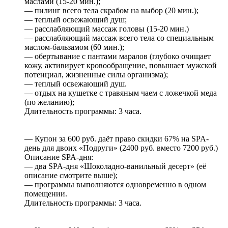
маслами (15-20 мин.);
— пилинг всего тела скрабом на выбор (20 мин.);
— теплый освежающий душ;
— расслабляющий массаж головы (15-20 мин.)
— расслабляющий массаж всего тела со специальным
маслом-бальзамом (60 мин.);
— обертывание с пантами маралов (глубоко очищает
кожу, активирует кровообращение, повышает мужской
потенциал, жизненные силы организма);
— теплый освежающий душ.
— отдых на кушетке с травяным чаем с ложечкой меда
(по желанию);
Длительность программы: 3 часа.
— Купон за 600 руб. даёт право скидки 67% на SPA-
день для двоих «Подруги» (2400 руб. вместо 7200 руб.)
Описание SPA-дня:
— два SPA-дня «Шоколадно-ванильный десерт» (её
описание смотрите выше);
— программы выполняются одновременно в одном
помещении.
Длительность программы: 3 часа.