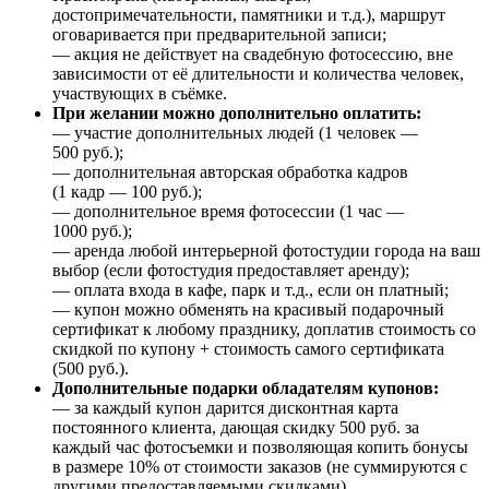
достопримечательности, памятники и т.д.), маршрут
оговаривается при предварительной записи;
— акция не действует на свадебную фотосессию, вне
зависимости от её длительности и количества человек,
участвующих в съёмке.
При желании можно дополнительно оплатить:
— участие дополнительных людей (1 человек —
500 руб.);
— дополнительная авторская обработка кадров
(1 кадр — 100 руб.);
— дополнительное время фотосессии (1 час —
1000 руб.);
— аренда любой интерьерной фотостудии города на ваш
выбор (если фотостудия предоставляет аренду);
— оплата входа в кафе, парк и т.д., если он платный;
— купон можно обменять на красивый подарочный
сертификат к любому празднику, доплатив стоимость со
скидкой по купону + стоимость самого сертификата
(500 руб.).
Дополнительные подарки обладателям купонов:
— за каждый купон дарится дисконтная карта
постоянного клиента, дающая скидку 500 руб. за
каждый час фотосъемки и позволяющая копить бонусы
в размере 10% от стоимости заказов (не суммируются с
другими предоставляемыми скидками).