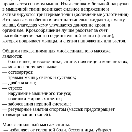
проявляется спазмом мышц. Из-за слишком большой нагрузки
в мышечной ткани возникает сильное напряжение и
активизируются триггерные точки (болезненные уплотнения).
Этот массаж особенно влияет на тканевые жидкости, смазку
мышц, благодаря чему улучшается движение крови в
организме. Кровообращение лучше работает за счет
высвобождения части соединительной ткани (фасции),
которая покрывает мышцы, и снятия напряжения или застоя.
Общими показаниями для миофасциального массажа
являются:
— боли в шее, позвоночнике, спине, пояснице и конечностях;
— межпозвоночная грыжа;
— остеоартроз;
— травмы мышц, связок и суставов;
— дряблая кожа;
— стресс;
— нарушение мышечного тонуса;
— излишки жировых клеток;
— заболевания нервной системы;
— регулярные занятия спортом (массаж предотвращает
травмирование тканей).
Миофасциальный массаж спины:
— избавляет от головной боли, бессонницы, убирает