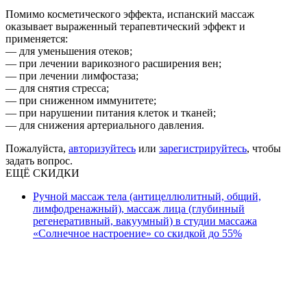
Помимо косметического эффекта, испанский массаж
оказывает выраженный терапевтический эффект и
применяется:
— для уменьшения отеков;
— при лечении варикозного расширения вен;
— при лечении лимфостаза;
— для снятия стресса;
— при сниженном иммунитете;
— при нарушении питания клеток и тканей;
— для снижения артериального давления.
Пожалуйста,
авторизуйтесь
или
зарегистрируйтесь
, чтобы
задать вопрос.
ЕЩЁ СКИДКИ
Ручной массаж тела (антицеллюлитный, общий,
лимфодренажный), массаж лица (глубинный
регенеративный, вакуумный) в студии массажа
«Солнечное настроение» со скидкой до 55%