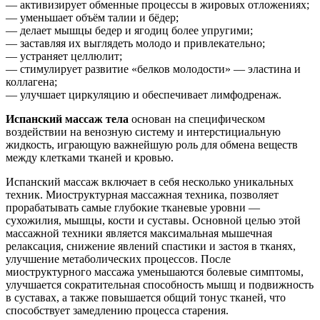
— активизирует обменные процессы в жировых отложениях;
— уменьшает объём талии и бёдер;
— делает мышцы бедер и ягодиц более упругими;
— заставляя их выглядеть молодо и привлекательно;
— устраняет целлюлит;
— стимулирует развитие «белков молодости» — эластина и
коллагена;
— улучшает циркуляцию и обеспечивает лимфодренаж.
Испанский массаж тела
основан на специфическом
воздействии на венозную систему и интерстициальную
жидкость, играющую важнейшую роль для обмена веществ
между клетками тканей и кровью.
Испанский массаж включает в себя несколько уникальных
техник. Миоструктурная массажная техника, позволяет
прорабатывать самые глубокие тканевые уровни —
сухожилия, мышцы, кости и суставы. Основной целью этой
массажной техники является максимальная мышечная
релаксация, снижение явлений спастики и застоя в тканях,
улучшение метаболических процессов. После
миоструктурного массажа уменьшаются болевые симптомы,
улучшается сократительная способность мышц и подвижность
в суставах, а также повышается общий тонус тканей, что
способствует замедлению процесса старения.