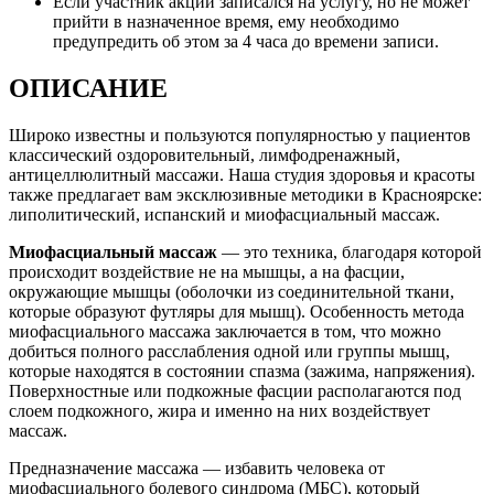
Если участник акции записался на услугу, но не может
прийти в назначенное время, ему необходимо
предупредить об этом за 4 часа до времени записи.
ОПИСАНИЕ
Широко известны и пользуются популярностью у пациентов
классический оздоровительный, лимфодренажный,
антицеллюлитный массажи. Наша студия здоровья и красоты
также предлагает вам эксклюзивные методики в Красноярске:
липолитический, испанский и миофасциальный массаж.
Миофасциальный массаж
— это техника, благодаря которой
происходит воздействие не на мышцы, а на фасции,
окружающие мышцы (оболочки из соединительной ткани,
которые образуют футляры для мышц). Особенность метода
миофасциального массажа заключается в том, что можно
добиться полного расслабления одной или группы мышц,
которые находятся в состоянии спазма (зажима, напряжения).
Поверхностные или подкожные фасции располагаются под
слоем подкожного, жира и именно на них воздействует
массаж.
Предназначение массажа — избавить человека от
миофасциального болевого синдрома (МБС), который