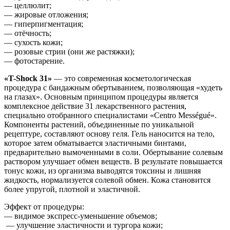
— целлюлит;
— жировые отложения;
— гиперпигментация;
— отёчность;
— сухость кожи;
— розовые стрии (они же растяжки);
— фотостарение.
«T-Shock 31»
— это современная косметологическая
процедура с бандажным обертыванием, позволяющая «худеть
на глазах». Основным принципом процедуры является
комплексное действие 31 лекарственного растения,
специально отобранного специалистами «Centro Mességué».
Компоненты растений, объединенные по уникальной
рецептуре, составляют основу геля. Гель наносится на тело,
которое затем обматывается эластичными бинтами,
предварительно вымоченными в соли. Обертывание солевым
раствором улучшает обмен веществ. В результате повышается
тонус кожи, из организма выводятся токсины и лишняя
жидкость, нормализуется солевой обмен. Кожа становится
более упругой, плотной и эластичной.
Эффект от процедуры:
— видимое экспресс-уменьшение объемов;
— улучшение эластичности и тургора кожи;