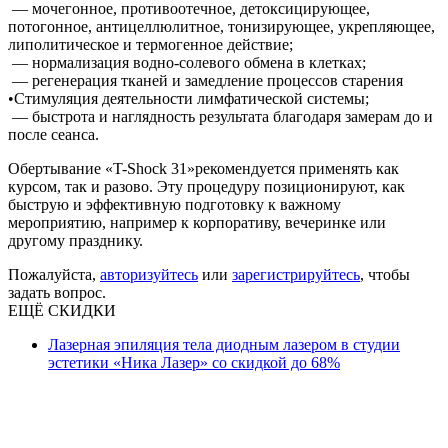
— мочегонное, противоотечное, детоксицирующее,
потогонное, антицеллюлитное, тонизирующее, укрепляющее,
липолитическое и термогенное действие;
— нормализация водно-солевого обмена в клетках;
— регенерация тканей и замедление процессов старения
•Стимуляция деятельности лимфатической системы;
— быстрота и наглядность результата благодаря замерам до и
после сеанса.
Обертывание «T-Shock 31»рекомендуется применять как
курсом, так и разово. Эту процедуру позиционируют, как
быструю и эффективную подготовку к важному
мероприятию, например к корпоративу, вечеринке или
другому празднику.
Пожалуйста,
авторизуйтесь
или
зарегистрируйтесь
, чтобы
задать вопрос.
ЕЩЁ СКИДКИ
Лазерная эпиляция тела диодным лазером в студии
эстетики «Ника Лазер» со скидкой до 68%