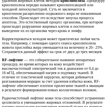
удаления жировых клеток методом
криолиполиза
. Процедуру
криолиполиза нередко называют криолипосакцией или
холодной липоскульптурой. Суть ее заключается в
криогенном расщеплении подкожного жира не инвазивным
способом. Происходит это вследствие запуска процесса
апоптоза. Это естественный процесс организма, при котором
происходит разрушение жировых клеток и постепенное
выведение их из организма через кровь и лимфу.
Корректироваться холодом может практически любая часть
тела. Например, с помощью одного сеанса криолиполиза
живота прослойка жира уменьшается на величину в 20– 25%.
Сохраняется данный эффект на срок от двух до трех месяцев
RF-лифтинг
— это собирательное название аппаратных
процедур, во время которых на кожу воздействует
высокочастотный электрический ток в диапазоне от 0,4 до
16 мГЦ, обеспечивающий нагрев и подтяжку тканей. В
отличие от пластической хирургии, которая добивается
разглаживания морщин за счет удаления избытка кожи, RF-
лифтинг обеспечивает плотное прилегание тканей к мышцам
в результате формирования новых коллагеновых волокон.
Радиочастотный лифтинг кожи тела способствует устранению
целлюлита и уменьшению жировых отложений. В результате
нагрева происходит расщепление жировой ткани на жирные