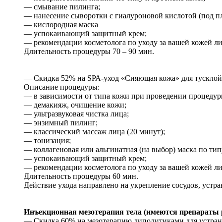
— смывание пилинга;
— нанесение сыворотки с гиалуроновой кислотой (под пл
— кислородная маска
— успокаивающий защитный крем;
— рекомендации косметолога по уходу за вашей кожей ли
Длительность процедуры 70 – 90 мин.
— Скидка 52% на SРА-уход «Сияющая кожа» для тусклой и
Описание процедуры:
— в зависимости от типа кожи при проведении процедур
— демакияж, очищение кожи;
— ультразвуковая чистка лица;
— энзимный пилинг;
— классический массаж лица (20 минут);
— тонизация;
— коллагеновая или альгинатная (на выбор) маска по тип
— успокаивающий защитный крем;
— рекомендации косметолога по уходу за вашей кожей ли
Длительность процедуры 60 мин.
Действие ухода направлено на укрепление сосудов, устр
Инъекционная мезотерапия тела (имеются препараты 
— Скидка 60% на мезотерапию липолитиками для устране