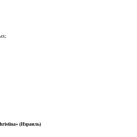
ых;
hristina» (Израиль)