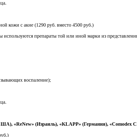
ца.
й кожи с акне (1290 руб. вместо 4500 руб.)
ы используются препараты той или иной марки из представленн
ызывающих воспаление);
ца.
США), «
ReNew» (Израиль), «
KLAPP» (Германия), «
Comodex
C
уб.)