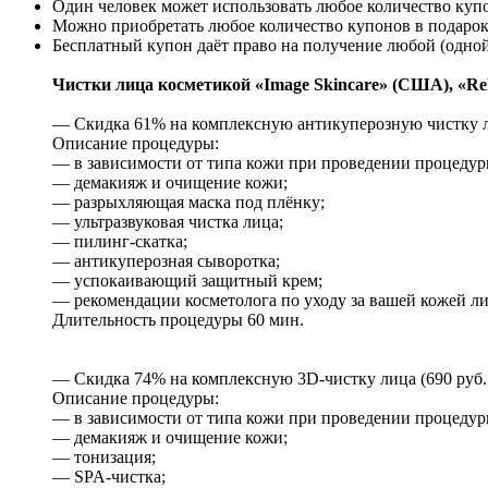
Один человек может использовать любое количество куп
Можно приобретать любое количество купонов в подарок
Бесплатный купон даёт право на получение любой (одной
Чистки лица косметикой «Image Skincare» (США), «ReN
— Скидка 61% на комплексную антикуперозную чистку лиц
Описание процедуры:
— в зависимости от типа кожи при проведении процедур
— демакияж и очищение кожи;
— разрыхляющая маска под плёнку;
— ультразвуковая чистка лица;
— пилинг-скатка;
— антикуперозная сыворотка;
— успокаивающий защитный крем;
— рекомендации косметолога по уходу за вашей кожей ли
Длительность процедуры 60 мин.
— Скидка 74% на комплексную 3D-чистку лица (690 руб. 
Описание процедуры:
— в зависимости от типа кожи при проведении процедур
— демакияж и очищение кожи;
— тонизация;
— SPA-чистка;