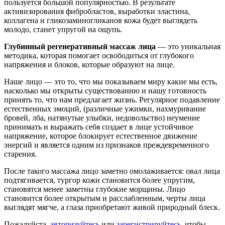
пользуется большой популярностью. В результате
активизирования фибробластов, выработки эластина,
коллагена и гликозаминогликанов кожа будет выглядеть
молодо, станет упругой на ощупь.
Глубинный регенеративный массаж лица
— это уникальная
методика, которая помогает освободиться от глубокого
напряжения и блоков, которые образуют на лице.
Наше лицо — это то, что мы показываем миру какие мы есть,
насколько мы открыты существованию и нашу готовность
принять то, что нам предлагает жизнь. Регулярное подавление
естественных эмоций, (различные ужимки, нахмуривание
бровей, лба, натянутые улыбки, недовольство) неумение
принимать и выражать себя создает в лице устойчивое
напряжение, которое блокирует естественное движение
энергий и является одним из признаков преждевременного
старения.
После такого массажа лицо заметно омолаживается: овал лица
подтягивается, тургор кожи становится более упругим,
становятся менее заметны глубокие морщины. Лицо
становится более открытым и расслабленным, черты лица
выглядят мягче, а глаза приобретают живой природный блеск.
Пожалуйста,
авторизуйтесь
или
зарегистрируйтесь
, чтобы