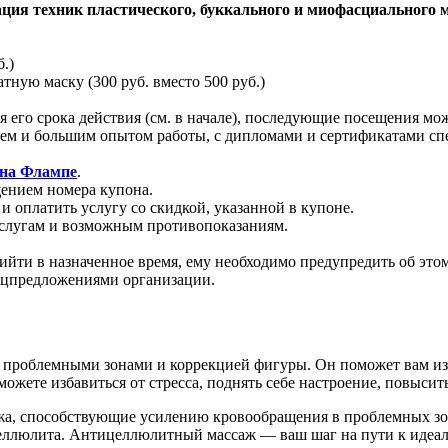
ия техник пластического, буккального и миофасциального ма
.)
ную маску (300 руб. вместо 500 руб.)
 его срока действия (см. в начале), последующие посещения мо
ем и большим опытом работы, с дипломами и сертификатами спе
на Флампе
.
щением номера купона.
 оплатить услугу со скидкой, указанной в купоне.
услугам и возможным противопоказаниям.
ийти в назначенное время, ему необходимо предупредить об этом 
ецпредложениями организации.
 проблемными зонами и коррекцией фигуры. Он поможет вам изб
жете избавиться от стресса, поднять себе настроение, повысит
жа, способствующие усилению кровообращения в проблемных з
еллюлита. Антицеллюлитный массаж — ваш шаг на пути к идеал