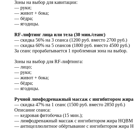
Зоны на выбор для кавитации:
— руки;
— живот + бока;
— бёдра;
— ягодицы.
RF-лифтинг лица или тела (30 мин./сеанс)
— скидка 56% на 3 сеанса (1200 руб. вместо 2700 руб.)
— скидка 60% на 5 сеансов (1800 руб. вместо 4500 руб.)
За сеанс прорабатывается 1 проблемная зона на выбор.
Зоны на выбор для RF-лифтинга:
— лицо;
— руки;
— живот + бока;
— бёдра;
— ягодицы.
Ручной лимфодренажный массаж с ингибитором жир
— скидка 47% на 1 сеанс (1500 руб. вместо 2850 руб.)
Описание сеанса:
— кедровая фитобочка (15 мин.);
— лимфодренажный массаж с ингибитором жира HQBM (
— антицеллюлитное обёртывание с ингибитором жира H