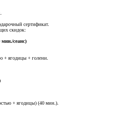
.
одарочный сертификат.
щих скидок:
мин./сеанс)
ю + ягодицы + голени.
)
тью + ягодицы) (40 мин.).