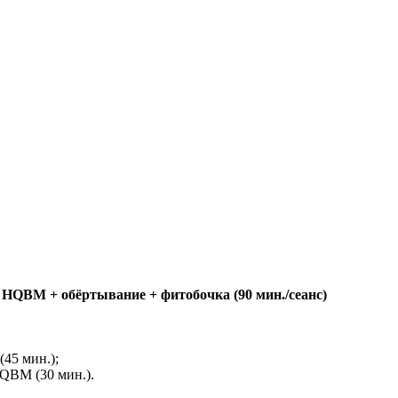
а
HQBM + обёртывание + фитобочка (90 мин./сеанс)
45 мин.);
QBM (30 мин.).