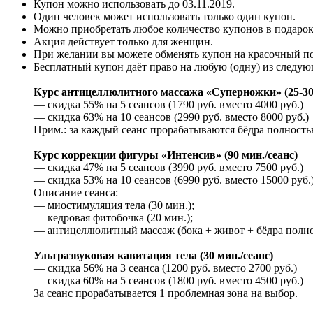
Купон можно использовать до
03.11.2019
.
Один человек может использовать только один купон.
Можно приобретать любое количество купонов в подарок
Акция действует только для женщин.
При желании вы можете обменять купон на красочный п
Бесплатный купон даёт право на любую (одну) из следую
Курс антицеллюлитного массажа «Суперножки» (25-30 
— скидка 55% на 5 сеансов (1790 руб. вместо 4000 руб.)
— скидка 63% на 10 сеансов (2990 руб. вместо 8000 руб.)
Прим.: за каждый сеанс прорабатываются бёдра полность
Курс коррекции фигуры «Интенсив» (90 мин./сеанс)
— скидка 47% на 5 сеансов (3990 руб. вместо 7500 руб.)
— скидка 53% на 10 сеансов (6990 руб. вместо 15000 руб.
Описание сеанса:
— миостимуляция тела (30 мин.);
— кедровая фитобочка (20 мин.);
— антицеллюлитный массаж (бока + живот + бёдра полнос
Ультразвуковая кавитация тела (30 мин./сеанс)
— скидка 56% на 3 сеанса (1200 руб. вместо 2700 руб.)
— скидка 60% на 5 сеансов (1800 руб. вместо 4500 руб.)
За сеанс прорабатывается 1 проблемная зона на выбор.