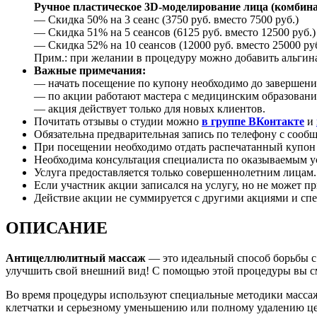
Ручное пластическое 3D-моделирование лица (комбинац
— Скидка 50% на 3 сеанс (3750 руб. вместо 7500 руб.)
— Скидка 51% на 5 сеансов (6125 руб. вместо 12500 руб.)
— Скидка 52% на 10 сеансов (12000 руб. вместо 25000 руб
Прим.: при желании в процедуру можно добавить альгинат
Важные примечания:
— начать посещение по купону необходимо до завершения
— по акции работают мастера с медицинским образовани
— акция действует только для новых клиентов.
Почитать отзывы о студии можно
в группе ВКонтакте
и
Обязательна предварительная запись по телефону с сооб
При посещении необходимо отдать распечатанный купон и
Необходима консультация специалиста по оказываемым 
Услуга предоставляется только совершеннолетним лицам.
Если участник акции записался на услугу, но не может пр
Действие акции не суммируется с другими акциями и сп
ОПИСАНИЕ
Антицеллюлитный массаж
— это идеальный способ борьбы с
улучшить свой внешний вид! С помощью этой процедуры вы смо
Во время процедуры используют специальные методики масса
клетчатки и серьезному уменьшению или полному удалению ц