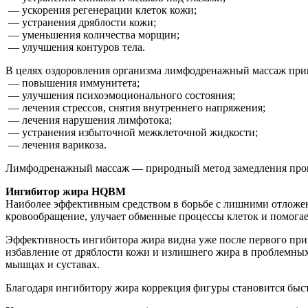
— ускорения регенерации клеток кожи;
— устранения дряблости кожи;
— уменьшения количества морщин;
— улучшения контуров тела.
В целях оздоровления организма лимфодренажный массаж прим
— повышения иммунитета;
— улучшения психоэмоционального состояния;
— лечения стрессов, снятия внутреннего напряжения;
— лечения нарушения лимфотока;
— устранения избыточной межклеточной жидкости;
— лечения варикоза.
Лимфодренажный массаж — природный метод замедления проце
Ингибитор жира HQBM
Наиболее эффективным средством в борьбе с лишними отложени
кровообращение, улучает обменные процессы клеток и помогае
Эффективность ингибитора жира видна уже после первого приме
избавление от дряблости кожи и излишнего жира в проблемных
мышцах и суставах.
Благодаря ингибитору жира коррекция фигуры становится быст