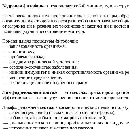
Кедровая фитобочка
представляет собой минисауну, в которую
На человека положительное влияние оказывают как пары, обра
организм в емкость добавляются разнообразные травяные сбор
от загрязнений и различных токсических накоплений и достави
позволяет улучшить состояние кожи тела.
Показания для процедуры фитобочки:
— зашлакованность организма;
— лишний вес;
— проблемная кожа;
— синдром «хронической усталости»;
— сердечно-сосудистые заболевания;
— низкий иммунитет и низкая сопротивляемость организма р
— мышечное переутомление;
— реабилитация после полученных травм.
Лимфодренажный массаж
— это массаж, при котором происхо
эффективность в плане улучшения внешности можно достаточн
Лимфодренажный массаж в косметологических целях использу
— лечения целлюлита (в том числе его отечной формы);
— избавления от избыточных жировых отложений;
— уменьшения отеков на лице, проблемных зонах ног и других 
— устранения синяков и мешков под глазами;