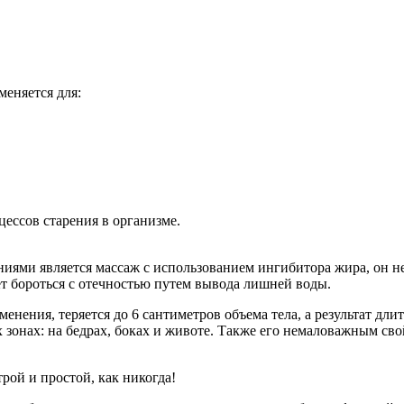
еняется для:
ссов старения в организме.
ями является массаж с использованием ингибитора жира, он не т
т бороться с отечностью путем вывода лишней воды.
нения, теряется до 6 сантиметров объема тела, а результат дли
 зонах: на бедрах, боках и животе. Также его немаловажным св
рой и простой, как никогда!