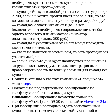
необходимо купить несколько купонов, равное
количеству этих прохождений;
— купон действует в любой день на сеансы с утра и до
21:00, если вы хотите пройти квест после 21:00, то это
возможно за дополнительную плату в размере 500 руб.;
— командам с участниками от 8 до 13 лет
(включительно) необходимо сопровождение хотя бы
одного взрослого или аниматора (аниматор
оплачивается отдельно, 500 руб.);
— команды с участниками от 14 лет могут проходить
квест самостоятельно;
— квест не является перфомансом, то есть проходит без
участия актёров;
— если в какие-то дни будет наблюдаться повышенная
загруженность квеструма, то администрация имеет
право забронировать половину времени для команд без
купонов.
Почитать отзывы о квестах компании «Вловушке24»
можно
здесь
.
Обязательно предварительное бронирование по
телефону с сообщением номера купона.
Внимание!
Бронирование возможно только по
телефону +7 (391) 294-59-50 или на сайте
vlovushke24.ru
.
При посещении необходимо отдать распечатанный
купон и оплатить услугу со скидкой, указанной в