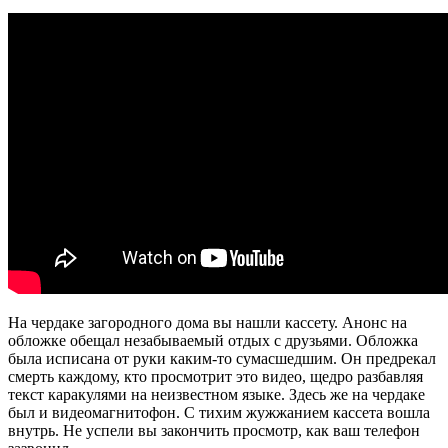
На чердаке загородного дома вы нашли кассету. Анонс на
обложке обещал незабываемый отдых с друзьями. Обложка
была исписана от руки каким-то сумасшедшим. Он предрекал
смерть каждому, кто просмотрит это видео, щедро разбавляя
текст каракулями на неизвестном языке. Здесь же на чердаке
был и видеомагнитофон. С тихим жужжанием кассета вошла
внутрь. Не успели вы закончить просмотр, как ваш телефон