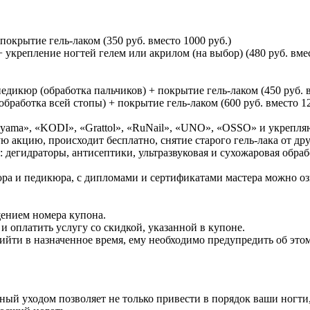
окрытие гель-лаком (350 руб. вместо 1000 руб.)
 укрепление ногтей гелем или акрилом (на выбор) (480 руб. вмес
едикюр (обработка пальчиков) + покрытие гель-лаком (450 руб. в
бработка всей стопы) + покрытие гель-лаком (600 руб. вместо 12
uyama», «KODI», «Grattol», «RuNail», «UNO», «OSSO» и укрепл
ю акцию, происходит бесплатно, снятие старого гель-лака от друг
 дегидраторы, антисептики, ультразвуковая и сухожаровая обра
а и педикюра, с дипломами и сертификатами мастера можно озн
щением номера купона.
 оплатить услугу со скидкой, указанной в купоне.
ийти в назначенное время, ему необходимо предупредить об этом 
й уходом позволяет не только привести в порядок ваши ногти, 