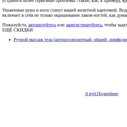
устранить более серьезные проблемы –такие, как, к примеру, в
Ухоженные руки и ноги станут вашей визитной карточкой. Вед
включает в себя не только окрашивание лаком ногтей, как дум
Пожалуйста,
авторизуйтесь
или
зарегистрируйтесь
, чтобы зада
ЕЩЁ СКИДКИ
Ручной массаж тела (антицеллюлитный, общий, лимфодре
0 руб.
Подробнее