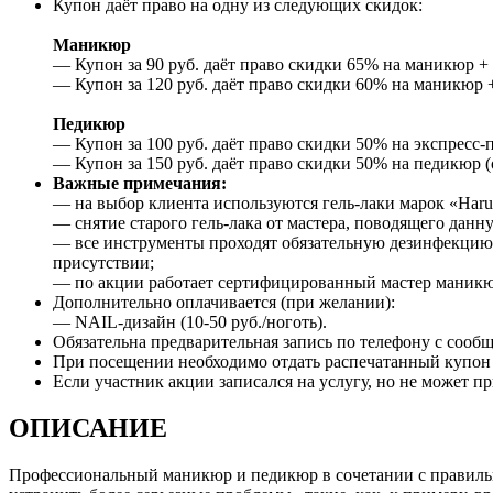
Купон даёт право на одну из следующих скидок:
Маникюр
— Купон за 90 руб. даёт право скидки 65% на маникюр + п
— Купон за 120 руб. даёт право скидки 60% на маникюр +
Педикюр
— Купон за 100 руб. даёт право скидки 50% на экспресс-п
— Купон за 150 руб. даёт право скидки 50% на педикюр (о
Важные примечания:
— на выбор клиента используются гель-лаки марок «Har
— снятие старого гель-лака от мастера, поводящего данну
— все инструменты проходят обязательную дезинфекцию:
присутствии;
— по акции работает сертифицированный мастер маникюр
Дополнительно оплачивается (при желании):
— NAIL-дизайн (10-50 руб./ноготь).
Обязательна предварительная запись по телефону с сооб
При посещении необходимо отдать распечатанный купон и
Если участник акции записался на услугу, но не может пр
ОПИСАНИЕ
Профессиональный маникюр и педикюр в сочетании с правильны