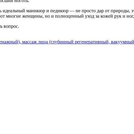
росший ноготь.
ь идеальный маникюр и педикюр — не просто дар от природы, э
ают многие женщины, но и полноценный уход за кожей рук и ног
ть вопрос.
нажный), массаж лица (глубинный регенеративный, вакуумный)