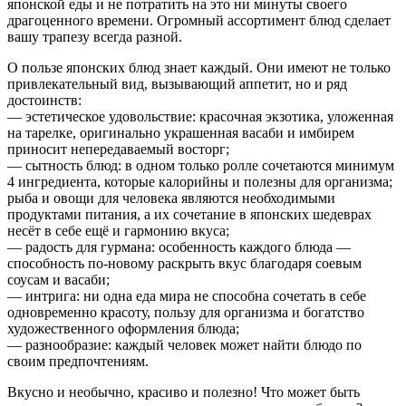
японской еды и не потратить на это ни минуты своего
драгоценного времени. Огромный ассортимент блюд сделает
вашу трапезу всегда разной.
О пользе японских блюд знает каждый. Они имеют не только
привлекательный вид, вызывающий аппетит, но и ряд
достоинств:
— эстетическое удовольствие: красочная экзотика, уложенная
на тарелке, оригинально украшенная васаби и имбирем
приносит непередаваемый восторг;
— сытность блюд: в одном только ролле сочетаются минимум
4 ингредиента, которые калорийны и полезны для организма;
рыба и овощи для человека являются необходимыми
продуктами питания, а их сочетание в японских шедеврах
несёт в себе ещё и гармонию вкуса;
— радость для гурмана: особенность каждого блюда —
способность по-новому раскрыть вкус благодаря соевым
соусам и васаби;
— интрига: ни одна еда мира не способна сочетать в себе
одновременно красоту, пользу для организма и богатство
художественного оформления блюда;
— разнообразие: каждый человек может найти блюдо по
своим предпочтениям.
Вкусно и необычно, красиво и полезно! Что может быть