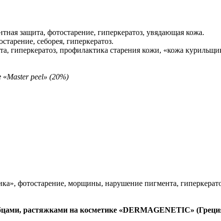
нтная защита, фотостарение, гиперкератоз, увядающая кожа.
остарение, себорея, гиперкератоз.
та, гиперкератоз, профилактика старения кожи, «кожа курильщи
г
«
Master peel» (20%)
ика», фотостарение, морщины, нарушение пигмента, гиперкерато
рубцами, растяжками на косметике «DERMAGENETIC» (Греци