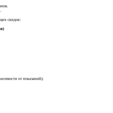
онов.
.
щих скидок:
я)
висимости от показаний);