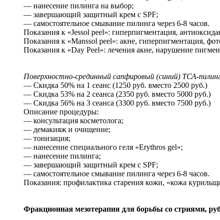
— нанесение пилинга на выбор;
— завершающий защитный крем с SPF;
— самостоятельное смывание пилинга через 6-8 часов.
Показания к «Jessol peel»: гиперпигментация, антиоксида
Показания к «Manssol peel»: акне, гиперпигментация, фот
Показания к «Day Peel»: лечения акне, нарушение пигмен
Поверхностно-срединный сапфировый (синий) ТСА-пилин
— Скидка 50% на 1 сеанс (1250 руб. вместо 2500 руб.)
— Скидка 53% на 2 сеанса (2350 руб. вместо 5000 руб.)
— Скидка 56% на 3 сеанса (3300 руб. вместо 7500 руб.)
Описание процедуры:
— консультация косметолога;
— демакияж и очищение;
— тонизация;
— нанесение специального геля «Erythros gel»;
— нанесение пилинга;
— завершающий защитный крем с SPF;
— самостоятельное смывание пилинга через 6-8 часов.
Показания: профилактика старения кожи, «кожа курильщ
Фракционная мезотерапия для борьбы со стриями, 