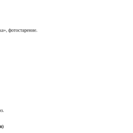
ка», фотостарение.
з.
я)