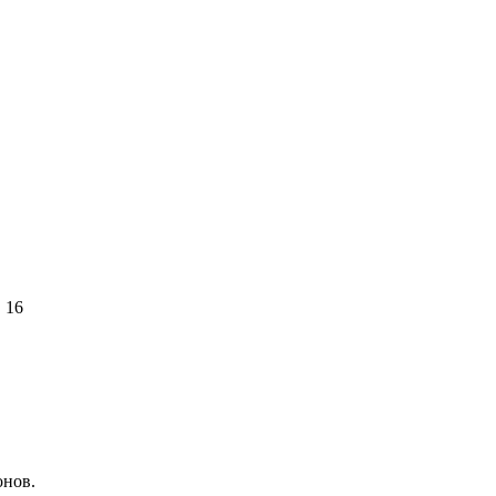
. 16
онов.