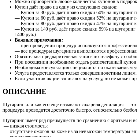
Можно приобретать любое количество купонов в подарок
Купон даёт право на одну из следующих скидок:
— Купон за 30 руб. даёт право скидки 60% на шугаринг 
— Купон за 60 руб. даёт право скидки 52% на шугаринг го
— Купон за 80 руб. даёт право скидки 47% на шугаринг кл
— Купон за 140 руб. даёт право скидки 59% на шугаринг 
1400 руб.)
Важные примечания:
— при проведении процедур используются профессиональн
— все процедуры шугаринга выполняются профессиональн
Обязательна предварительная запись по телефону с сооб
При посещении необходимо отдать распечатанный купон и
Необходима консультация специалиста по оказываемым 
Услуга предоставляется только совершеннолетним лицам.
Если участник акции записался на услугу, но не может пр
ОПИСАНИЕ
Шугаринг или как его еще называют сахарная депиляция — это 
процедура проводится достаточно быстро, относительно безбо
Шугаринг имеет ряд преимуществ по сравнению с бритьем и в
— низкая стоимость;
— отсутствие ожогов на коже из-за невысокой температуры э
— гипоаллергенность;