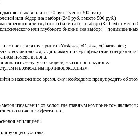
.
подмышечных впадин (120 руб. вместо 300 руб.)
леней или бёдер (на выбор) (240 руб. вместо 500 руб.)
ассического или глубокого бикини (на выбор) (320 руб. вместо 6
классического или глубокого бикини (на выбор) + подмышечных 
ые пасты для шугаринга «Yuskiss», «Oasis», «Charmante»;
ым косметологом, с дипломами и сертификатами специалиста в
щением номера купона.
 оплатить услугу со скидкой, указанной в купоне.
услугам и возможным противопоказаниям.
ийти в назначенное время, ему необходимо предупредить об этом 
метод избавления от волос, где главным компонентом является с
лезненно и очень эффективно.
осковой эпиляцией:
пилирующего состава;