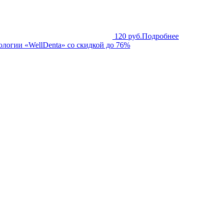
120 руб.
Подробнее
тологии «WellDenta» со скидкой до 76%