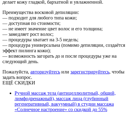
делает кожу гладкой, бархатной и увлажненной.
Преимущества восковой депиляции:
— подходит для любого типа кожи;
— доступная по стоимости;
— не имеет значение цвет волос и его толщина;
— замедляет рост волос;
— процедуры хватает на 3-5 недель;
— процедура универсальна (помимо депиляции, создаётся
эффект пилинга кожи);
— возможность загорать до и после процедуры уже на
следующий день.
Пожалуйста,
авторизуйтесь
или
зарегистрируйтесь
, чтобы
задать вопрос.
ЕЩЁ СКИДКИ
Ручной массаж тела (антицеллюлитный, общий,
лимфодренажный), массаж лица (глубинный
регенеративный, вакуумный) в студии массажа
«Солнечное настроение» со скидкой до 55%