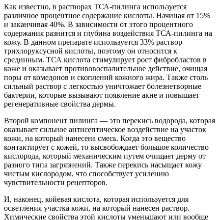
Как известно, в растворах ТСА-пилинга используется
различное процентное содержание кислоты. Начиная от 15%
и заканчивая 40%. В зависимости от этого процентного
содержания разнится и глубина воздействия ТСА-пилинга на
кожу. В данном препарате используется 33% раствор
трихлоруксусной кислоты, поэтому он относится к
срединным. ТСА кислота стимулирует рост фибробластов в
коже и оказывает противовоспалительное действие, очищая
поры от комедонов и скоплений кожного жира. Также столь
сильный раствор с легкостью уничтожает болезнетворные
бактерии, которые вызывают появление акне и повышает
регенеративные свойства дермы.
Второй компонент пилинга — это перекись водорода, которая
оказывает сильное антисептическое воздействие на участок
кожи, на который нанесена смесь. Когда это вещество
контактирует с кожей, то высвобождает большое количество
кислорода, который механическим путем очищает дерму от
разного типа загрязнений. Также перекись насыщает кожу
чистым кислородом, что способствует усилению
чувствительности рецепторов.
И, наконец, койевая кислота, которая используется для
осветления участка кожи, на который нанесен раствор.
Химические свойства этой кислоты уменьшают или вообще