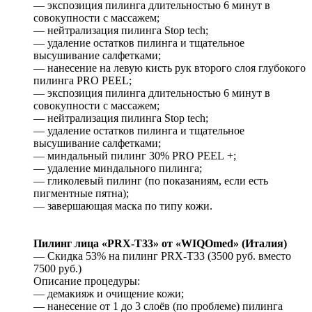
— экспозиция пилинга длительностью 6 минут в
совокупности с массажем;
— нейтрализация пилинга Stop tech;
— удаление остатков пилинга и тщательное
высушивание салфетками;
— нанесение на левую кисть рук второго слоя глубокого
пилинга PRO PEEL;
— экспозиция пилинга длительностью 6 минут в
совокупности с массажем;
— нейтрализация пилинга Stop tech;
— удаление остатков пилинга и тщательное
высушивание салфетками;
— миндальный пилинг 30% PRO PEEL +;
— удаление миндального пилинга;
— гликолевый пилинг (по показаниям, если есть
пигментные пятна);
— завершающая маска по типу кожи.
Пилинг лица «PRX-T33» от «WIQOmed» (Италия)
— Скидка 53% на пилинг PRX-T33 (3500 руб. вместо
7500 руб.)
Описание процедуры:
— демакияж и очищение кожи;
— нанесение от 1 до 3 слоёв (по проблеме) пилинга