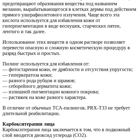
предотвращают образования вещества под названием
меланин, вырабатывающегося в клетках дермы под действием
прямого ультрафиолетового излучения. Чаще всего эта
кислота используется для избавления кожи от
гиперпигментации в виде веснушек, старческих пятен,
лентиго и так далее.
Использование этих веществ в одном растворе позволяет
перевести опасную и сложную косметическую процедуру в
разряд быстрых и простых.
Пилинг используется для избавления от:
— фотостарения кожи, ее дряблости и отсутствия упругости;
— гиперкератоза кожи;
— разного рода рубцов и шрамов;
— себорейного дерматита кожи;
— излишней пигментации кожного покрова;
— растяжек на коже разного характера.
В отличие от обычных ТСА-пилингов, PRX-T33 не требует
длительной реабилитации.
Карбокситерапия лица
Карбокситерапия лица заключается в том, что в подкожный
слой вводится диоксид углерода (СО2).