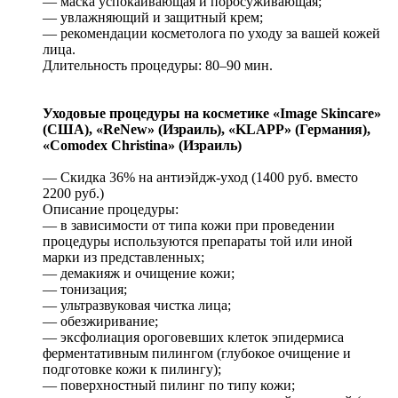
— маска успокаивающая и поросуживающая;
— увлажняющий и защитный крем;
— рекомендации косметолога по уходу за вашей кожей
лица.
Длительность процедуры: 80–90 мин.
Уходовые процедуры на косметике «
Image
Skincare»
(США), «
ReNew» (Израиль), «
KLAPP» (Германия),
«
Comodex
Christina» (Израиль)
— Скидка 36% на антиэйдж-уход (1400 руб. вместо
2200 руб.)
Описание процедуры:
— в зависимости от типа кожи при проведении
процедуры используются препараты той или иной
марки из представленных;
— демакияж и очищение кожи;
— тонизация;
— ультразвуковая чистка лица;
— обезжиривание;
— эксфолиация ороговевших клеток эпидермиса
ферментативным пилингом (глубокое очищение и
подготовке кожи к пилингу);
— поверхностный пилинг по типу кожи;