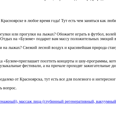
Красноярске в любое время года! Тут есть чем заняться как люб
ки или прогулки на лыжах? Обожаете играть в футбол, волейбо
. Отдых на «Бузиме» подарит вам массу положительных эмоций в
и на лыжах? Свежий лесной воздух и красивейшая природа стан
а «Бузим»приглашает посетить концерты и шоу-программы, кот
и музыкальные фестивали, а на причале проходят зажигательные
едалеко от Красноярска, тут есть все для полезного и интересн
ть вопрос.
нажный), массаж лица (глубинный регенеративный, вакуумный)