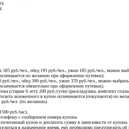
);
;
к 185 руб./чел., обед 195 руб./чел., ужин 185 руб./чел., можно 
е оплачивается по желанию при оформлении путевки);
0 руб./чел., обед 390 руб./чел., ужин 370 руб./чел., можно выбр
е оплачивается обязательно при оформлении путевки);
ка (старше 6 лет): 200 руб./сутки (раскладушка, комплект спал
позита заложенного в купон оплачиваются (покупаются) по жел
уб./чел. (по желанию).
500 руб./час).
телефону с сообщением номера купона.
печатанный купон и доплатить сумму в зависимости от купона.
селиться в назначенное время, ему необходимо предупредить об 