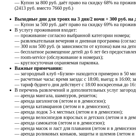
— Купон за 800 руб. даёт право на скидку 68% на прожи
(2413 руб. вместо 7660 руб.)
Выходные дни для троих на 3 дня/2 ночи + 300 руб. на 
— Купон за 500 руб. даёт право на скидку 69% на прожива
В услугу проживания входит:
— проживание согласно выбранной категории номера;
— развлекательная вечерняя и дневная программа (согла
— 300 или 500 руб. (в зависимости от купона) вам на депо
— бесплатное размещение детей до 6 лет без предоставле
— room-service (обслуживание в номерах);
— круглосуточная охраняемая парковка.
Важные примечания:
— загородный клуб «Бузим» находится примерно в 50 мин
— расчетные часы: время заезда: с 18:00, выезд: в 16:00;
— тариф буднего дня действует с 18:00 воскресенья до 16
В перечень развлечений и дополнительных услуг загород
— аренда мангала, шампуров, решеток;
— аренда шезлонгов (летом и в демисезон);
— аренда катамаранов (летом и в демисезон);
— аренда лодок 3-х местных (летом и в демисезон);
— аренда велосипедов взрослых и детских (летом и в дем
— аренда самокатов (летом и в демисезон);
— аренда масок и ласт для плавания (летом и в демисезон
— аренда роликовых коньков, защиты и шлемов (летом и 