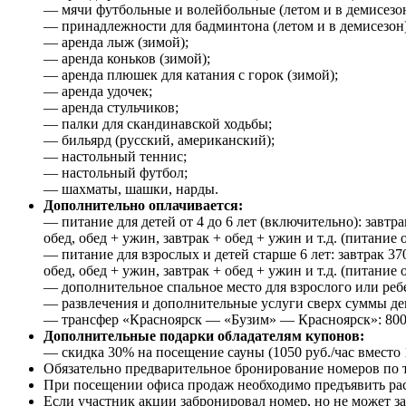
— мячи футбольные и волейбольные (летом и в демисезон
— принадлежности для бадминтона (летом и в демисезон)
— аренда лыж (зимой);
— аренда коньков (зимой);
— аренда плюшек для катания с горок (зимой);
— аренда удочек;
— аренда стульчиков;
— палки для скандинавской ходьбы;
— бильярд (русский, американский);
— настольный теннис;
— настольный футбол;
— шахматы, шашки, нарды.
Дополнительно оплачивается:
— питание для детей от 4 до 6 лет (включительно): завтра
обед, обед + ужин, завтрак + обед + ужин и т.д. (питани
— питание для взрослых и детей старше 6 лет: завтрак 37
обед, обед + ужин, завтрак + обед + ужин и т.д. (питани
— дополнительное спальное место для взрослого или ребен
— развлечения и дополнительные услуги сверх суммы де
— трансфер «Красноярск — «Бузим» — Красноярск»: 800 р
Дополнительные подарки обладателям купонов:
— скидка 30% на посещение сауны (1050 руб./час вместо 1
Обязательно предварительное бронирование номеров по 
При посещении офиса продаж необходимо предъявить рас
Если участник акции забронировал номер, но не может за