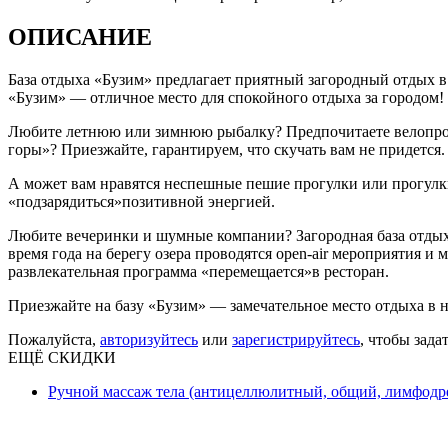
ОПИСАНИЕ
База отдыха «Бузим» предлагает приятный загородный отдых в 
«Бузим» — отличное место для спокойного отдыха за городом!
Любите летнюю или зимнюю рыбалку? Предпочитаете велопрогул
горы»? Приезжайте, гарантируем, что скучать вам не придется
А может вам нравятся неспешные пешие прогулки или прогулк
«подзарядиться»позитивной энергией.
Любите вечеринки и шумные компании? Загородная база отдых
время года на берегу озера проводятся open-air мероприятия 
развлекательная программа «перемещается»в ресторан.
Приезжайте на базу «Бузим» — замечательное место отдыха в н
Пожалуйста,
авторизуйтесь
или
зарегистрируйтесь
, чтобы зада
ЕЩЁ СКИДКИ
Ручной массаж тела (антицеллюлитный, общий, лимфодре