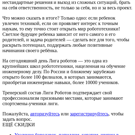
нестандартные решения и выход из сложных ситуаций, брать
на себя ответственность, не только за себя, но и за весь проект.
Что можно сказать в итоге? Только одно: если ребенок
увлечен техникой, если он проявляет интерес к точным
наукам, то ему точно стоит открыть мир робототехники!
Светлое будущее ребенка зависит от него самого и его
родителей, и задача родителей — сделать все для того, чтобы
раскрыть потенциал, поддержать любые позитивные
начинания своего ребёнка.
На сегодняшний день Лига роботов — это одна из
крупнейших школ робототехники, нацеленная на обучение
инженерному делу. По России и ближнему зарубежью
открыто более 100 филиалов, в которых занимаются,
приобретая инженерные навыки, более 10000 учеников.
Тренерский состав Лиги Роботов подтверждает свой
профессионализм призовыми местами, которые занимают
спортсмены-ученики лиги.
Пожалуйста,
авторизуйтесь
или
зарегистрируйтесь
, чтобы
задать вопрос.
ЕЩЁ СКИДКИ
Удаление бородавок, папиллом, кератом, шипиц в