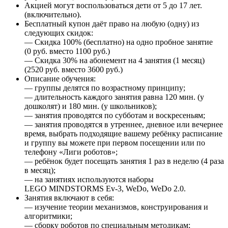
Акцией могут воспользоваться дети от 5 до 17 лет.
(включительно).
Бесплатный купон даёт право на любую (одну) из
следующих скидок:
— Cкидка 100% (бесплатно) на одно пробное занятие
(0 руб. вместо 1100 руб.)
— Cкидка 30% на абонемент на 4 занятия (1 месяц)
(2520 руб. вместо 3600 руб.)
Описание обучения:
— группы делятся по возрастному принципу;
— длительность каждого занятия равна 120 мин. (у
дошколят) и 180 мин. (у школьников);
— занятия проводятся по субботам и воскресеньям;
— занятия проводятся в утреннее, дневное или вечернее
время, выбрать подходящие вашему ребёнку расписание
и группу вы можете при первом посещении или по
телефону «Лиги роботов»;
— ребёнок будет посещать занятия 1 раз в неделю (4 раза
в месяц);
— на занятиях используются наборы
LEGO MINDSTORMS Ev-3, WeDo, WeDo 2.0.
Занятия включают в себя:
— изучение теории механизмов, конструирования и
алгоритмики;
— сборку роботов по специальным методикам;