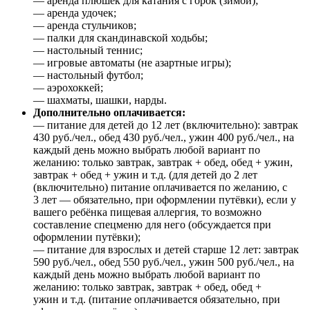
— аренда плюшек для катания с горок (зимой);
— аренда удочек;
— аренда стульчиков;
— палки для скандинавской ходьбы;
— настольный теннис;
— игровые автоматы (не азартные игры);
— настольный футбол;
— аэрохоккей;
— шахматы, шашки, нарды.
Дополнительно оплачивается:
— питание для детей до 12 лет (включительно): завтрак
430 руб./чел., обед 430 руб./чел., ужин 400 руб./чел., на
каждый день можно выбрать любой вариант по
желанию: только завтрак, завтрак + обед, обед + ужин,
завтрак + обед + ужин и т.д. (для детей до 2 лет
(включительно) питание оплачивается по желанию, с
3 лет — обязательно, при оформлении путёвки), если у
вашего ребёнка пищевая аллергия, то возможно
составление спецменю для него (обсуждается при
оформлении путёвки);
— питание для взрослых и детей старше 12 лет: завтрак
590 руб./чел., обед 550 руб./чел., ужин 500 руб./чел., на
каждый день можно выбрать любой вариант по
желанию: только завтрак, завтрак + обед, обед +
ужин и т.д. (питание оплачивается обязательно, при