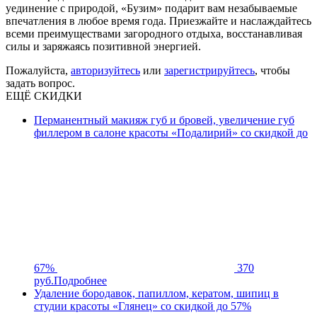
уединение с природой, «Бузим» подарит вам незабываемые
впечатления в любое время года. Приезжайте и наслаждайтесь
всеми преимуществами загородного отдыха, восстанавливая
силы и заряжаясь позитивной энергией.
Пожалуйста,
авторизуйтесь
или
зарегистрируйтесь
, чтобы
задать вопрос.
ЕЩЁ СКИДКИ
Перманентный макияж губ и бровей, увеличение губ
филлером в салоне красоты «Подалирий» со скидкой до
67%
370
руб.
Подробнее
Удаление бородавок, папиллом, кератом, шипиц в
студии красоты «Глянец» со скидкой до 57%