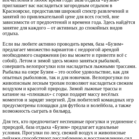
приглашает вас насладиться загородным отдыхом в
Красноярске, предоставляя широкий спектр развлечений и
занятий по привлекательной цене для всех гостей, вне
зависимости от предпочтений и времени года. Здесь найдётся
занятие для каждого – от активных до спокойных видов
отдыха.
Если вы любите активно проводить время, база «Бузим»
предлагает множество вариантов с недорогой арендой
необходимого снаряжения (но вы можете и привезти всё с
собой). Летом и зимой здесь можно заняться рыбалкой,
совершить велопрогулки или насладиться лыжными трассами.
Рыбалка на озере Бузим – это особое удовольствие, как для
опытных рыболовов, так и для новичков. Велопрогулки по
живописным лесным тропам позволяют насладиться свежим
воздухом и красотой природы. Зимой лыжные трассы и
катание на «плюшках» с горки подарят массу весёлых
моментов и зарядят энергией. Для любителей командных игр
предусмотрены площадки для футбола и волейбола, а также
возможность сыграть в бильярд.
Для тех, кто предпочитает неспешные прогулки и уединение с
природой, база отдыха «Бузим» предлагает идеальные
условия. Прогулки по лесу, свежий воздух и живописные
пейзажи способствуют расслаблению и восстановлению сил.