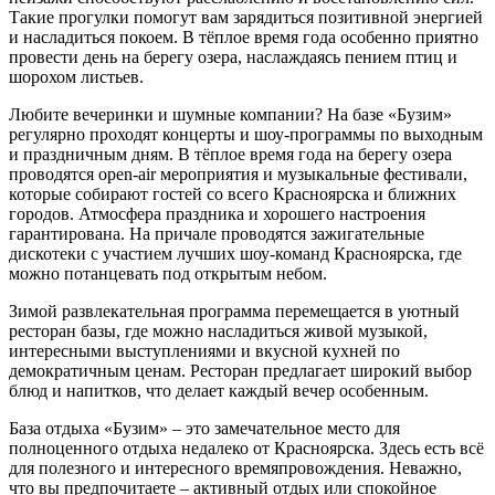
Такие прогулки помогут вам зарядиться позитивной энергией
и насладиться покоем. В тёплое время года особенно приятно
провести день на берегу озера, наслаждаясь пением птиц и
шорохом листьев.
Любите вечеринки и шумные компании? На базе «Бузим»
регулярно проходят концерты и шоу-программы по выходным
и праздничным дням. В тёплое время года на берегу озера
проводятся open-air мероприятия и музыкальные фестивали,
которые собирают гостей со всего Красноярска и ближних
городов. Атмосфера праздника и хорошего настроения
гарантирована. На причале проводятся зажигательные
дискотеки с участием лучших шоу-команд Красноярска, где
можно потанцевать под открытым небом.
Зимой развлекательная программа перемещается в уютный
ресторан базы, где можно насладиться живой музыкой,
интересными выступлениями и вкусной кухней по
демократичным ценам. Ресторан предлагает широкий выбор
блюд и напитков, что делает каждый вечер особенным.
База отдыха «Бузим» – это замечательное место для
полноценного отдыха недалеко от Красноярска. Здесь есть всё
для полезного и интересного времяпровождения. Неважно,
что вы предпочитаете – активный отдых или спокойное