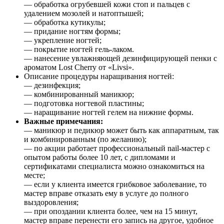
— обработка огрубевшей кожи стоп и пальцев с
удалением мозолей и натоптышей;
— обработка кутикулы;
— придание ногтям формы;
— укрепление ногтей;
— покрытие ногтей гель-лаком.
— нанесение увлажняющей дезинфицирующей пенки с
ароматом Lost Cherry от «Livsi».
Описание процедуры наращивания ногтей:
— дезинфекция;
— комбинированный маникюр;
— подготовка ногтевой пластины;
— наращивание ногтей гелем на нижние формы.
Важные примечания:
— маникюр и педикюр может быть как аппаратным, так
и комбинированным (по желанию);
— по акции работает профессиональный nail-мастер с
опытом работы более 10 лет, с дипломами и
сертификатами специалиста можно ознакомиться на
месте;
— если у клиента имеется грибковое заболевание, то
мастер вправе отказать ему в услуге до полного
выздоровления;
— при опоздании клиента более, чем на 15 минут,
мастер вправе перенести его запись на другое, удобное