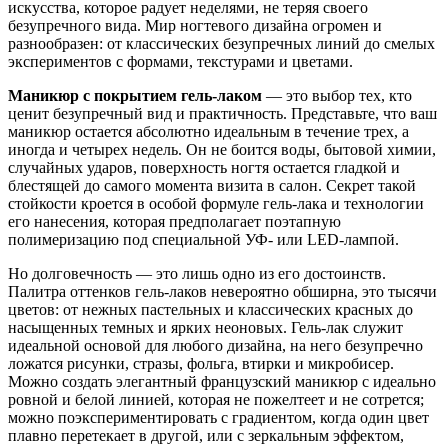
искусства, которое радует неделями, не теряя своего
безупречного вида. Мир ногтевого дизайна огромен и
разнообразен: от классических безупречных линий до смелых
экспериментов с формами, текстурами и цветами.
Маникюр с покрытием гель-лаком
— это выбор тех, кто
ценит безупречный вид и практичность. Представьте, что ваш
маникюр остается абсолютно идеальным в течение трех, а
иногда и четырех недель. Он не боится воды, бытовой химии,
случайных ударов, поверхность ногтя остается гладкой и
блестящей до самого момента визита в салон. Секрет такой
стойкости кроется в особой формуле гель-лака и технологии
его нанесения, которая предполагает поэтапную
полимеризацию под специальной УФ- или LED-лампой.
Но долговечность — это лишь одно из его достоинств.
Палитра оттенков гель-лаков невероятно обширна, это тысячи
цветов: от нежных пастельных и классических красных до
насыщенных темных и ярких неоновых. Гель-лак служит
идеальной основой для любого дизайна, на него безупречно
ложатся рисунки, стразы, фольга, втирки и микробисер.
Можно создать элегантный французский маникюр с идеально
ровной и белой линией, которая не пожелтеет и не сотрется;
можно поэкспериментировать с градиентом, когда один цвет
плавно перетекает в другой, или с зеркальным эффектом,