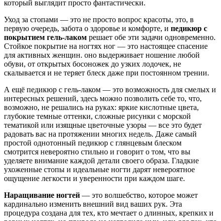
который выглядит просто фантастически.
Уход за стопами — это не просто вопрос красоты, это, в
первую очередь, забота о здоровье и комфорте, и
педикюр с
покрытием гель-лаком
решает обе эти задачи одновременно.
Стойкое покрытие на ногтях ног — это настоящее спасение
для активных женщин. оно выдерживает ношение любой
обуви, от открытых босоножек до узких лодочек, не
скалывается и не теряет блеск даже при постоянном трении.
А ещё педикюр с гель-лаком — это возможность для смелых и
интересных решений, здесь можно позволить себе то, что,
возможно, не решались на руках: яркие кислотные цвета,
глубокие темные оттенки, сложные рисунки с морской
тематикой или изящные цветочные узоры — все это будет
радовать вас на протяжении многих недель. Даже самый
простой однотонный педикюр с глянцевым блеском
смотрится невероятно стильно и говорит о том, что вы
уделяете внимание каждой детали своего образа. Гладкие
ухоженные стопы и идеальные ногти дарят невероятное
ощущение легкости и уверенности при каждом шаге.
Наращивание ногтей
— это волшебство, которое может
кардинально изменить внешний вид ваших рук. Эта
процедура создана для тех, кто мечтает о длинных, крепких и