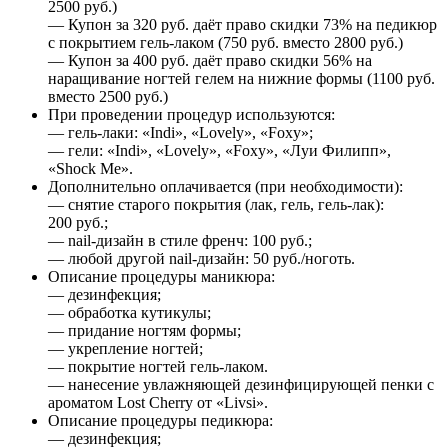
2500 руб.)
— Купон за 320 руб. даёт право скидки 73% на педикюр
с покрытием гель-лаком (750 руб. вместо 2800 руб.)
— Купон за 400 руб. даёт право скидки 56% на
наращивание ногтей гелем на нижние формы (1100 руб.
вместо 2500 руб.)
При проведении процедур используются:
— гель-лаки: «Indi», «Lovely», «Foxy»;
— гели: «Indi», «Lovely», «Foxy», «Луи Филипп»,
«Shock Me».
Дополнительно оплачивается (при необходимости):
— снятие старого покрытия (лак, гель, гель-лак):
200 руб.;
— nail-дизайн в стиле френч: 100 руб.;
— любой другой nail-дизайн: 50 руб./ноготь.
Описание процедуры маникюра:
— дезинфекция;
— обработка кутикулы;
— придание ногтям формы;
— укрепление ногтей;
— покрытие ногтей гель-лаком.
— нанесение увлажняющей дезинфицирующей пенки с
ароматом Lost Cherry от «Livsi».
Описание процедуры педикюра:
— дезинфекция;