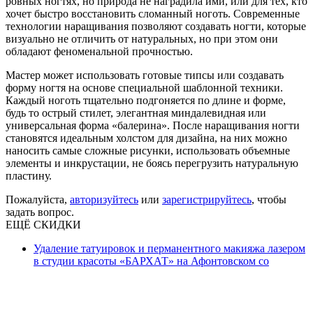
ровных ногтях, но природа не наградила ими, или для тех, кто
хочет быстро восстановить сломанный ноготь. Современные
технологии наращивания позволяют создавать ногти, которые
визуально не отличить от натуральных, но при этом они
обладают феноменальной прочностью.
Мастер может использовать готовые типсы или создавать
форму ногтя на основе специальной шаблонной техники.
Каждый ноготь тщательно подгоняется по длине и форме,
будь то острый стилет, элегантная миндалевидная или
универсальная форма «балерина». После наращивания ногти
становятся идеальным холстом для дизайна, на них можно
наносить самые сложные рисунки, использовать объемные
элементы и инкрустации, не боясь перегрузить натуральную
пластину.
Пожалуйста,
авторизуйтесь
или
зарегистрируйтесь
, чтобы
задать вопрос.
ЕЩЁ СКИДКИ
Удаление татуировок и перманентного макияжа лазером
в студии красоты «БАРХАТ» на Афонтовском со