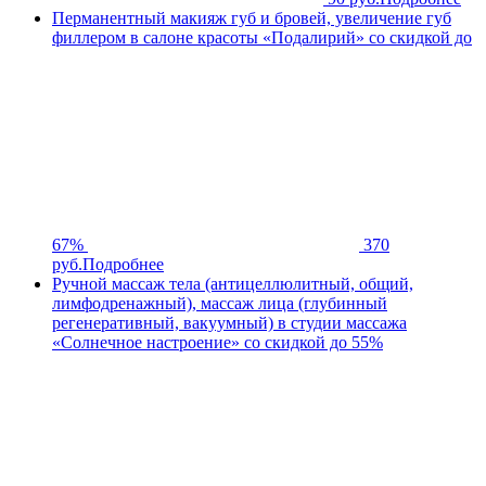
Перманентный макияж губ и бровей, увеличение губ
филлером в салоне красоты «Подалирий» со скидкой до
67%
370
руб.
Подробнее
Ручной массаж тела (антицеллюлитный, общий,
лимфодренажный), массаж лица (глубинный
регенеративный, вакуумный) в студии массажа
«Солнечное настроение» со скидкой до 55%