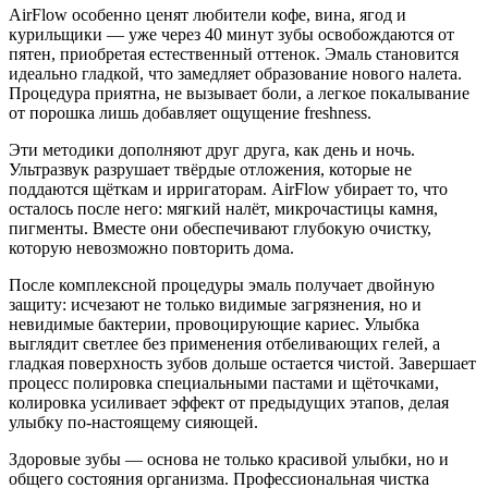
AirFlow особенно ценят любители кофе, вина, ягод и
курильщики — уже через 40 минут зубы освобождаются от
пятен, приобретая естественный оттенок. Эмаль становится
идеально гладкой, что замедляет образование нового налета.
Процедура приятна, не вызывает боли, а легкое покалывание
от порошка лишь добавляет ощущение freshness.
Эти методики дополняют друг друга, как день и ночь.
Ультразвук разрушает твёрдые отложения, которые не
поддаются щёткам и ирригаторам. AirFlow убирает то, что
осталось после него: мягкий налёт, микрочастицы камня,
пигменты. Вместе они обеспечивают глубокую очистку,
которую невозможно повторить дома.
После комплексной процедуры эмаль получает двойную
защиту: исчезают не только видимые загрязнения, но и
невидимые бактерии, провоцирующие кариес. Улыбка
выглядит светлее без применения отбеливающих гелей, а
гладкая поверхность зубов дольше остается чистой. Завершает
процесс полировка специальными пастами и щёточками,
колировка усиливает эффект от предыдущих этапов, делая
улыбку по-настоящему сияющей.
Здоровые зубы — основа не только красивой улыбки, но и
общего состояния организма. Профессиональная чистка