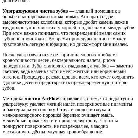
долгие годы.
Ультразвуковая чистка зубов
— главный помощник в
борьбе с застарелыми отложениями. Аппарат создает
высокочастотные колебания, которые дробят камень даже в
труднодоступных местах: у корней, под дёснами, между зубов.
При этом важно понимать, что повреждений эмали самих
зубов не происходит. Во время процедуры пациент может
чувствовать легкую вибрацию, но дискомфорт минимален.
После ультразвука исчезает причина многих проблем:
кровоточивости десен, бактериального налета, риска
пародонтита. Зубы становятся гладкими, а улыбка — заметно
светлее, ведь камень часто имеет желтый или коричневый
оттенок. Процедура рекомендована всем, кто хочет сохранить
здоровье десен и предотвратить преждевременную потерю
зубов.
Методика
чистки
AirFlow
справляется с тем, что недоступно
ультразвуку: удаляет мягкий налёт, поверхностные пигменты
и бактериальную плёнку. Струя из воды, воздуха и
мелкодисперсного порошка бережно очищает эмаль,
межзубные промежутки и придесневую зону. Частицы
полируют поверхность, не повреждая ее, а заодно
массажируют дёсны, улучшая кровообращение.