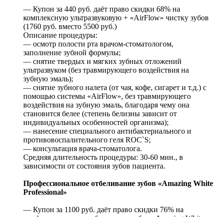
— Купон за 440 руб. даёт право скидки 68% на
комплексную ультразвуковую + «AirFlow» чистку зубов
(1760 руб. вместо 5500 руб.)
Описание процедуры:
— осмотр полости рта врачом-стоматологом,
заполнение зубной формулы;
— снятие твердых и мягких зубных отложений
ультразвуком (без травмирующего воздействия на
зубную эмаль);
— снятие зубного налета (от чая, кофе, сигарет и т.д.) с
помощью системы «AirFlow», без травмирующего
воздействия на зубную эмаль, благодаря чему она
становится белее (степень белизны зависит от
индивидуальных особенностей организма);
— нанесение специального антибактериального и
противовоспалительного геля ROC`S;
— консультация врача-стоматолога.
Средняя длительность процедуры: 30-60 мин., в
зависимости от состояния зубов пациента.
Профессиональное отбеливание зубов «Amazing White
Professional»
— Купон за 1100 руб. даёт право скидки 76% на