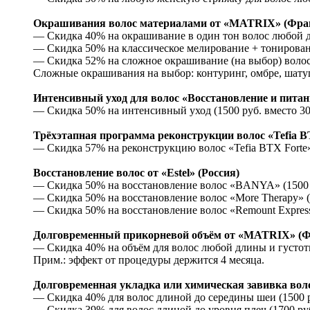
Окрашивания волос материалами от «MATRIX» (Фра
— Скидка 40% на окрашивание в один тон волос любой дл
— Скидка 50% на классическое мелирование + тонировани
— Скидка 52% на сложное окрашивание (на выбор) волос 
Сложные окрашивания на выбор: контуринг, омбре, шатуш
Интенсивный уход для волос «Восстановление и питани
— Скидка 50% на интенсивный уход (1500 руб. вместо 30
Трёхэтапная программа реконструкции волос «Tefia B
— Скидка 57% на реконструкцию волос «Tefia BTX Forte» 
Восстановление волос от «Estel» (Россия)
— Скидка 50% на восстановление волос «BANYA» (1500 р
— Скидка 50% на восстановление волос «More Therapy» (1
— Скидка 50% на восстановление волос «Remount Express 
Долговременный прикорневой объём от «MATRIX» (
— Скидка 40% на объём для волос любой длины и густоты 
Прим.: эффект от процедуры держится 4 месяца.
Долговременная укладка или химическая завивка во
— Скидка 40% для волос длиной до середины шеи (1500 ру
— Скидка 39% для волос длиной до уровня плеч (1700 руб