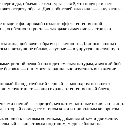
 переходы, объемные текстуры — всё, что подчеркивает
аняют остроту образа. Для любителей классики — аккуратные
е пряди с филировкой создают эффект естественной
па, особенности роста — так даже самая смелая стрижка
рты лица, добавляет образу графичности. Длинные волны с
осы в воздушное облако, а густые — в упругую, послушную
имметричной челкой подходит смелым натурам, а мягкий боб
ные боковые — они могут кардинально изменить выражение
тиновый блонд, глубокий черный — монохром позволяет
 или меняют цвет — они сохраняют естественный блеск,
тенками специй — корицей, мускатом, которые оживляют лицо.
а, который совпадает с тоном кожи и природным колоритом.
ых корней к светлым кончикам, добавляя объем и движение.
епельный с фиолетовым подтоном, медные блики на