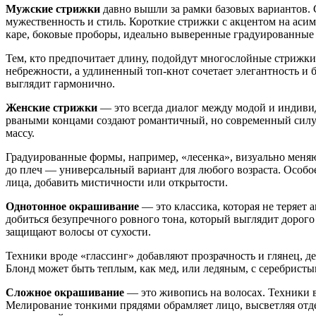
Мужские стрижки
давно вышли за рамки базовых вариантов. 
мужественность и стиль. Короткие стрижки с акцентом на аси
каре, боковые проборы, идеально выверенные градуированные
Тем, кто предпочитает длину, подойдут многослойные стрижки
небрежности, а удлиненный топ-кнот сочетает элегантность и 
выглядит гармонично.
Женские стрижки
— это всегда диалог между модой и индивид
рваными концами создают романтичный, но современный силуэ
массу.
Градуированные формы, например, «лесенка», визуально меняю
до плеч — универсальный вариант для любого возраста. Особо
лица, добавить мистичности или открытости.
Однотонное окрашивание
— это классика, которая не теряе
добиться безупречного ровного тона, который выглядит дорог
защищают волосы от сухости.
Техники вроде «глассинг» добавляют прозрачность и глянец, 
Блонд может быть теплым, как мед, или ледяным, с серебрист
Сложное окрашивание
— это живопись на волосах. Техники в
Мелирование тонкими прядями обрамляет лицо, высветляя отд