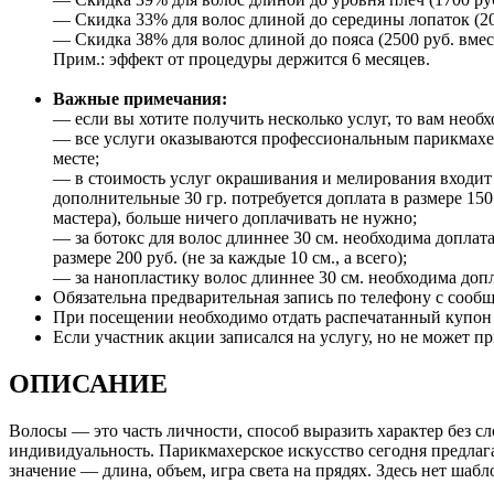
— Скидка 33% для волос длиной до середины лопаток (200
— Скидка 38% для волос длиной до пояса (2500 руб. вмес
Прим.: эффект от процедуры держится 6 месяцев.
Важные примечания:
— если вы хотите получить несколько услуг, то вам необх
— все услуги оказываются профессиональным парикмахер
месте;
— в стоимость услуг окрашивания и мелирования входит 6
дополнительные 30 гр. потребуется доплата в размере 15
мастера), больше ничего доплачивать не нужно;
— за ботокс для волос длиннее 30 см. необходима доплата
размере 200 руб. (не за каждые 10 см., а всего);
— за нанопластику волос длиннее 30 см. необходима допл
Обязательна предварительная запись по телефону с сооб
При посещении необходимо отдать распечатанный купон и
Если участник акции записался на услугу, но не может пр
ОПИСАНИЕ
Волосы — это часть личности, способ выразить характер без 
индивидуальность. Парикмахерское искусство сегодня предлаг
значение — длина, объем, игра света на прядях. Здесь нет ша