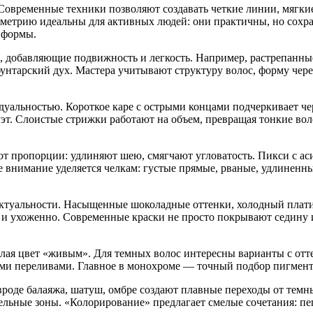
Современные техники позволяют создавать четкие линии, мягкие
мметрию идеальны для активных людей: они практичны, но сохр
 формы.
, добавляющие подвижность и легкость. Например, растрепанны
бунтарский дух. Мастера учитывают структуру волос, форму чере
уальностью. Короткое каре с острыми концами подчеркивает че
т. Слоистые стрижки работают на объем, превращая тонкие вол
т пропорции: удлиняют шею, смягчают угловатость. Пикси с ас
е внимание уделяется челкам: густые прямые, рваные, удлинен
т актуальности. Насыщенные шоколадные оттенки, холодный пла
о и ухоженно. Современные краски не просто покрывают седину
делая цвет «живым». Для темных волос интересны варианты с от
ыми переливами. Главное в монохроме — точный подбор пигмент
роде балаяжа, шатуш, омбре создают плавные переходы от темн
ельные зоны. «Колорирование» предлагает смелые сочетания: п