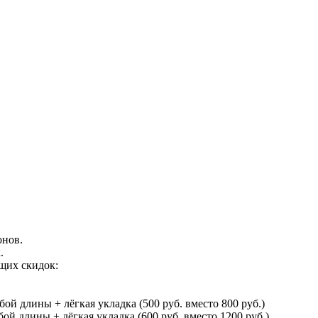
онов.
.
щих скидок:
 длины + лёгкая укладка (500 руб. вместо 800 руб.)
 длины + лёгкая укладка (600 руб. вместо 1200 руб.)