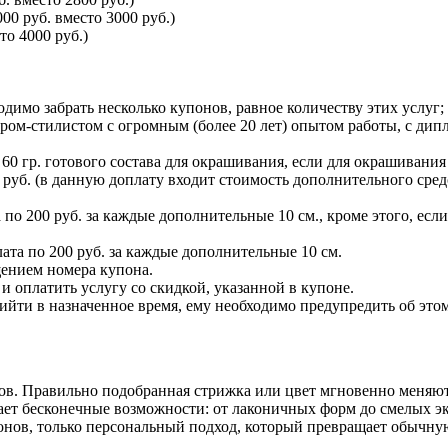
0 руб. вместо 3000 руб.)
то 4000 руб.)
одимо забрать несколько купонов, равное количеству этих услуг;
ом-стилистом с огромным (более 20 лет) опытом работы, с дип
0 гр. готового состава для окрашивания, если для окрашивания 
0 руб. (в данную доплату входит стоимость дополнительного сре
 по 200 руб. за каждые дополнительные 10 см., кроме этого, есл
ата по 200 руб. за каждые дополнительные 10 см.
щением номера купона.
 оплатить услугу со скидкой, указанной в купоне.
ийти в назначенное время, ему необходимо предупредить об этом 
слов. Правильно подобранная стрижка или цвет мгновенно меняю
ает бесконечные возможности: от лаконичных форм до смелых эк
блонов, только персональный подход, который превращает обычн