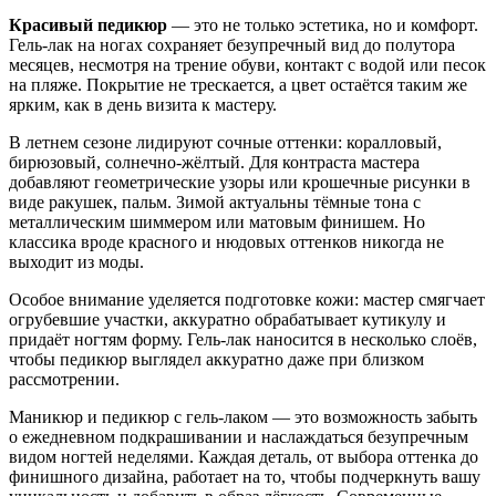
Красивый педикюр
— это не только эстетика, но и комфорт.
Гель-лак на ногах сохраняет безупречный вид до полутора
месяцев, несмотря на трение обуви, контакт с водой или песок
на пляже. Покрытие не трескается, а цвет остаётся таким же
ярким, как в день визита к мастеру.
В летнем сезоне лидируют сочные оттенки: коралловый,
бирюзовый, солнечно-жёлтый. Для контраста мастера
добавляют геометрические узоры или крошечные рисунки в
виде ракушек, пальм. Зимой актуальны тёмные тона с
металлическим шиммером или матовым финишем. Но
классика вроде красного и нюдовых оттенков никогда не
выходит из моды.
Особое внимание уделяется подготовке кожи: мастер смягчает
огрубевшие участки, аккуратно обрабатывает кутикулу и
придаёт ногтям форму. Гель-лак наносится в несколько слоёв,
чтобы педикюр выглядел аккуратно даже при близком
рассмотрении.
Маникюр и педикюр с гель-лаком — это возможность забыть
о ежедневном подкрашивании и наслаждаться безупречным
видом ногтей неделями. Каждая деталь, от выбора оттенка до
финишного дизайна, работает на то, чтобы подчеркнуть вашу