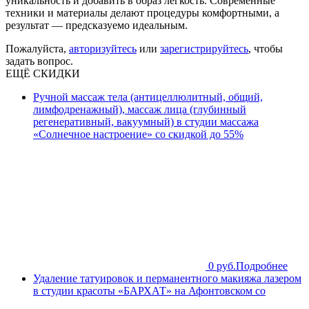
уникальность и добавить в образ лёгкость. Современные
техники и материалы делают процедуры комфортными, а
результат — предсказуемо идеальным.
Пожалуйста,
авторизуйтесь
или
зарегистрируйтесь
, чтобы
задать вопрос.
ЕЩЁ СКИДКИ
Ручной массаж тела (антицеллюлитный, общий,
лимфодренажный), массаж лица (глубинный
регенеративный, вакуумный) в студии массажа
«Солнечное настроение» со скидкой до 55%
0 руб.
Подробнее
Удаление татуировок и перманентного макияжа лазером
в студии красоты «БАРХАТ» на Афонтовском со