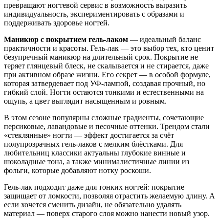
превращают ногтевой сервис в возможность выразить
индивидуальность, экспериментировать с образами и
поддерживать здоровье ногтей.
Маникюр с покрытием гель-лаком
— идеальный баланс
практичности и красоты. Гель-лак — это выбор тех, кто ценит
безупречный маникюр на длительный срок. Покрытие не
теряет глянцевый блеск, не скалывается и не стирается, даже
при активном образе жизни. Его секрет — в особой формуле,
которая затвердевает под УФ-лампой, создавая прочный, но
гибкий слой. Ногти остаются тонкими и естественными на
ощупь, а цвет выглядит насыщенным и ровным.
В этом сезоне популярны сложные градиенты, сочетающие
персиковые, лавандовые и песочные оттенки. Трендом стали
«стеклянные» ногти — эффект достигается за счёт
полупрозрачных гель-лаков с мелким блёстками. Для
любительниц классики актуальны глубокие винные и
шоколадные тона, а также минималистичные линии из
фольги, которые добавляют нотку роскоши.
Гель-лак подходит даже для тонких ногтей: покрытие
защищает от ломкости, позволяя отрастить желаемую длину. А
если хочется сменить дизайн, не обязательно удалять
материал — поверх старого слоя можно нанести новый узор.