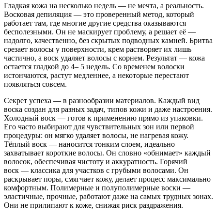
Гладкая кожа на несколько недель — не мечта, а реальность.
Восковая депиляция — это проверенный метод, который
работает там, где многие другие средства оказываются
бесполезными. Он не маскирует проблему, а решает её —
надолго, качественно, без скрытых подводных камней. Бритва
срезает волосы у поверхности, крем растворяет их лишь
частично, а воск удаляет волосы с корнем. Результат — кожа
остается гладкой до 4– 5 недель. Со временем волоски
истончаются, растут медленнее, а некоторые перестают
появляться совсем.
Секрет успеха — в разнообразии материалов. Каждый вид
воска создан для разных задач, типов кожи и даже настроения.
Холодный воск — готов к применению прямо из упаковки.
Его часто выбирают для чувствительных зон или первой
процедуры: он мягко удаляет волосы, не нагревая кожу.
Тёплый воск — наносится тонким слоем, идеально
захватывает короткие волосы. Он словно «обнимает» каждый
волосок, обеспечивая чистоту и аккуратность. Горячий
воск — классика для участков с грубыми волосами. Он
раскрывает поры, смягчает кожу, делает процесс максимально
комфортным. Полимерные и полуполимерные воски —
эластичные, прочные, работают даже на самых трудных зонах.
Они не прилипают к коже, снижая риск раздражения.