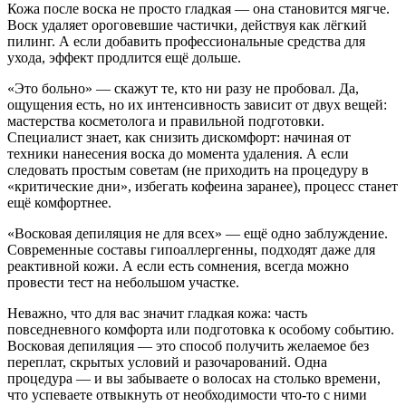
Кожа после воска не просто гладкая — она становится мягче.
Воск удаляет ороговевшие частички, действуя как лёгкий
пилинг. А если добавить профессиональные средства для
ухода, эффект продлится ещё дольше.
«Это больно» — скажут те, кто ни разу не пробовал. Да,
ощущения есть, но их интенсивность зависит от двух вещей:
мастерства косметолога и правильной подготовки.
Специалист знает, как снизить дискомфорт: начиная от
техники нанесения воска до момента удаления. А если
следовать простым советам (не приходить на процедуру в
«критические дни», избегать кофеина заранее), процесс станет
ещё комфортнее.
«Восковая депиляция не для всех» — ещё одно заблуждение.
Современные составы гипоаллергенны, подходят даже для
реактивной кожи. А если есть сомнения, всегда можно
провести тест на небольшом участке.
Неважно, что для вас значит гладкая кожа: часть
повседневного комфорта или подготовка к особому событию.
Восковая депиляция — это способ получить желаемое без
переплат, скрытых условий и разочарований. Одна
процедура — и вы забываете о волосах на столько времени,
что успеваете отвыкнуть от необходимости что-то с ними