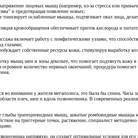
апряжение лицевых мышц (например, из-за стресса или привыч
ломы" и предотвращая появление новых;
тонизирует ослабленные мышцы, подтягивает овал лица, делает
ляция кровообращения обеспечивает приток кислорода и питател
ссажа включает работу с лимфатическими узлами, что способст
д глазами;
обуждает собственные ресурсы кожи, стимулируя выработку кол
тку мышц шеи и зоны декольте, что помогает подтянуть кожу в 
 огромное количество нервных окончаний; процедура помогает 
ения.
во внимании у жителя мегаполиса, это была бы спина. Часы за 
бласти плеч, шеи и вдоль позвоночника. В современных реалиях
ные глыбы трапециевидных мышц, зажатые ромбовидные мышцы 
йствие на триггерные точки, растяжение, специалист методично 
ьцами.
озвоночника напрямую, он создает оптимальные условия для его