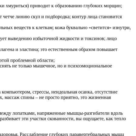
ки хмуриться) приводит к образованию глубоких морщин;
 четче линию скул и подбородка; контур лица становится
ьных веществ к клеткам; кожа буквально «светится» изнутри,
вует выведению избыточной жидкости и токсинов; лицо
лагена и эластина; это естественным образом повышает
этой проблемной области;
снять не только мышечное, но и психоэмоциональное
компьютером, стрессы, неидеальная осанка, отсутствие
, массаж спины – не просто приятно, это жизненная
между лопатками, напряженные мышцы-разгибатели вдоль
разбивает эти участки скованности, вы ощущаете, как тепло
 здоровья. Расслабление глубоких паравертебральных мышц