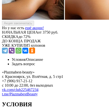
Но у нас есть
ещё акции!
НАЧАЛЬНАЯ ЦЕНА
от 3750 руб.
СКИДКА
до 72%
ДО КОНЦА ПРОДАЖ
УЖЕ КУПИЛИ
5 купонов
Условия/
Описание
Задать вопрос
«Plazmabest-beauty»
г. Красноярск, ул. Взлётная, д. 5 стр1
+7 (906) 917-21-12
с 10:00 до 22:00, без выходных
vk.com/club225467234
t.me/PlazmabestBeauty
УСЛОВИЯ