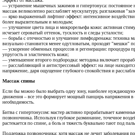
Эффект от массажа:
— устранение мышечных зажимов и гипертонуса: постоянное н
массаж великолепно расслабляет мускулатуру, разглаживая "за
— ярко выраженный лифтинг-эффект: интенсивное воздействие 
более выразительным и молодым;
— улучшение цвета лица и микрорельефа кожи: активная стиму
исчезает сероватый оттенок, тусклость и следы усталости;
— борьба с отечностью и улучшение лимфодренажа: техника ма
визуально становится менее одутловатым, проходят "мешки" по
— ускорение обменных процессов и регенерации: процедура пр
упругость и эластичность кожи;
— уменьшение второго подбородка: методика включает прорабо
— расслабляющий и антистрессовый эффект: на лице находится
напряжение, даря ощущение глубокого спокойствия и расслабл
Массаж спины
Если бы можно было выбрать одну зону, наиболее нуждающуюся 
движения – все это формирует мощный панцирь напряжения в о
необходимость.
Битва с гипертонусом: мастер активно прорабатывает камен
позвоночника. Используя глубокое разминание, точечное возде
растекается по спине, а боль и тяжесть буквально тают под пал
Поддержка позвоночника: хотя массаж не лечит заболевания п