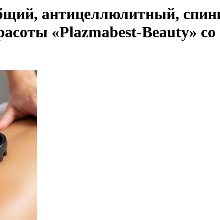
бщий, антицеллюлитный, спины
асоты «Plazmabest-Beauty» со