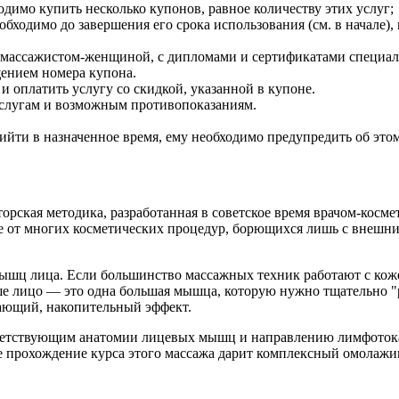
одимо купить несколько купонов, равное количеству этих услуг;
обходимо до завершения его срока использования (см. в начале
массажистом-женщиной, с дипломами и сертификатами специали
щением номера купона.
 оплатить услугу со скидкой, указанной в купоне.
услугам и возможным противопоказаниям.
ийти в назначенное время, ему необходимо предупредить об этом 
орская методика, разработанная в советское время врачом-косм
ие от многих косметических процедур, борющихся лишь с внешн
шц лица. Если большинство массажных техник работают с коже
ше лицо — это одна большая мышца, которую нужно тщательно "р
сающий, накопительный эффект.
ветствующим анатомии лицевых мышц и направлению лимфотока.
е прохождение курса этого массажа дарит комплексный омолажи