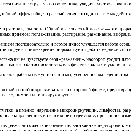
ется питание структур позвоночника, уходит чувство скованност
щнейший эффект общего расслабления. это один из самых действ
е теряет актуальности. Общий классический массаж — это прораб
новных приемов: поглаживание, растирание, разминание, вибраци
анизма последовательно и гармонично: улучшается работа сердца
ктивизируется пищеварение, нормализуется работа нервной сист
сажа вы не чувствуете себя «размазней», наоборот, уходит пато
вышается работоспособность, как физическая, так и умственная
тор для работы иммунной системы, ускоренное выведение токси
альный способ поддерживать тело в хорошей форме, предотвращ
ие с одних зон и тонизируя другие.
тчатки, а именно: нарушение микроциркуляции, лимфостаз, ра
 целенаправленное, интенсивное воздействие, призванное изме
бить, размягчить жесткие соединительнотканные перегородки, к
ическое разминание (щипки, валяние), глубокое продавливание, 