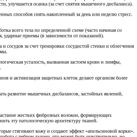
и, улучшается осанка (за счет снятия мышечного дисбаланса).
енных способов снять накопленный за день или неделю стресс.
отка всего тела по определенной схеме (часто начиная со
я, ударные приемы (в зависимости от показаний).
 и сосудов за счет тренировки сосудистой стенки и облегчения
емы.
логическая усталость, вызванная застоем крови и лимфы,
.
нов и активизация защитных клеток делают организм более
ать развитие мышечных дисбалансов, застойных явлений,
зрастание жестких фиброзных волокон, формирующих
нить эту патологическую архитектуру тканей.
оторые стягивают кожу и создают эффект «апельсиновой корки».
работа с ребром ладони, что может быть чувствительно, но