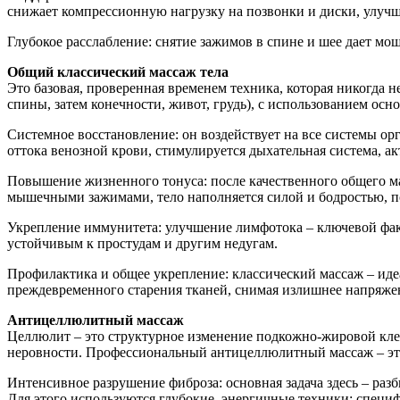
снижает компрессионную нагрузку на позвонки и диски, улучша
Глубокое расслабление: снятие зажимов в спине и шее дает мо
Общий классический массаж тела
Это базовая, проверенная временем техника, которая никогда н
спины, затем конечности, живот, грудь), с использованием ос
Системное восстановление: он воздействует на все системы орг
оттока венозной крови, стимулируется дыхательная система, а
Повышение жизненного тонуса: после качественного общего мас
мышечными зажимами, тело наполняется силой и бодростью, по
Укрепление иммунитета: улучшение лимфотока – ключевой фак
устойчивым к простудам и другим недугам.
Профилактика и общее укрепление: классический массаж – иде
преждевременного старения тканей, снимая излишнее напряжен
Антицеллюлитный массаж
Целлюлит – это структурное изменение подкожно-жировой кле
неровности. Профессиональный антицеллюлитный массаж – это
Интенсивное разрушение фиброза: основная задача здесь – раз
Для этого используются глубокие, энергичные техники: специф