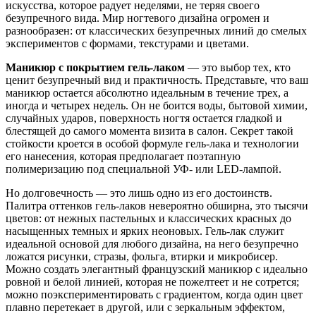
искусства, которое радует неделями, не теряя своего
безупречного вида. Мир ногтевого дизайна огромен и
разнообразен: от классических безупречных линий до смелых
экспериментов с формами, текстурами и цветами.
Маникюр с покрытием гель-лаком
— это выбор тех, кто
ценит безупречный вид и практичность. Представьте, что ваш
маникюр остается абсолютно идеальным в течение трех, а
иногда и четырех недель. Он не боится воды, бытовой химии,
случайных ударов, поверхность ногтя остается гладкой и
блестящей до самого момента визита в салон. Секрет такой
стойкости кроется в особой формуле гель-лака и технологии
его нанесения, которая предполагает поэтапную
полимеризацию под специальной УФ- или LED-лампой.
Но долговечность — это лишь одно из его достоинств.
Палитра оттенков гель-лаков невероятно обширна, это тысячи
цветов: от нежных пастельных и классических красных до
насыщенных темных и ярких неоновых. Гель-лак служит
идеальной основой для любого дизайна, на него безупречно
ложатся рисунки, стразы, фольга, втирки и микробисер.
Можно создать элегантный французский маникюр с идеально
ровной и белой линией, которая не пожелтеет и не сотрется;
можно поэкспериментировать с градиентом, когда один цвет
плавно перетекает в другой, или с зеркальным эффектом,