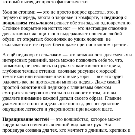
который выглядит просто фантастически.
Уход за стопами — это не просто вопрос красоты, это, в
первую очередь, забота о здоровье и комфорте, и
педикюр с
покрытием гель-лаком
решает обе эти задачи одновременно.
Стойкое покрытие на ногтях ног — это настоящее спасение
для активных женщин. оно выдерживает ношение любой
обуви, от открытых босоножек до узких лодочек, не
скалывается и не теряет блеск даже при постоянном трении.
А ещё педикюр с гель-лаком — это возможность для смелых и
интересных решений, здесь можно позволить себе то, что,
возможно, не решались на руках: яркие кислотные цвета,
глубокие темные оттенки, сложные рисунки с морской
тематикой или изящные цветочные узоры — все это будет
радовать вас на протяжении многих недель. Даже самый
простой однотонный педикюр с глянцевым блеском
смотрится невероятно стильно и говорит о том, что вы
уделяете внимание каждой детали своего образа. Гладкие
ухоженные стопы и идеальные ногти дарят невероятное
ощущение легкости и уверенности при каждом шаге.
Наращивание ногтей
— это волшебство, которое может
кардинально изменить внешний вид ваших рук. Эта
процедура создана для тех, кто мечтает о длинных, крепких и