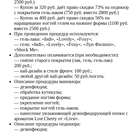
2500 руб.)
— Купон за 320 руб. даёт право скидки 73% на педикюр
с покрытием гель-лаком (750 руб. вместо 2800 руб.)
— Купон за 400 руб. даёт право скидки 56% на
наращивание ногтей гелем на нижние формы (1100 руб.
вместо 2500 руб.)
При проведении процедур используются:
— гель-лаки: «Indi», «Lovely», «Foxy»;
— гели: «Indi», «Lovely», «Foxy», «Луи Филипп»,
«Shock Me».
Дополнительно оплачивается (при необходимости):
— снятие старого покрытия (лак, гель, гель-лак):
200 руб.;
— nail-дизайн в стиле френч: 100 руб.;
— любой другой nail-дизайн: 50 руб./ноготь.
Описание процедуры маникюра:
— дезинфекция;
— обработка кутикулы;
— придание ногтям формы;
— укрепление ногтей;
— покрытие ногтей гель-лаком.
— нанесение увлажняющей дезинфицирующей пенки с
ароматом Lost Cherry от «Livsi».
Описание процедуры педикюра:
— дезинфекция;