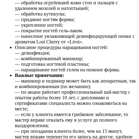
— обработка огрубевшей кожи стоп и пальцев с
удалением мозолей и натоптышей;
— обработка кутикулы;
— придание ногтям формы;
— укрепление ногтей;
— покрытие ногтей гель-лаком.
— нанесение увлажняющей дезинфицирующей пенки с
ароматом Lost Cherry от «Livsi».
Описание процедуры наращивания ногтей:
— дезинфекция;
— комбинированный маникюр;
— подготовка ногтевой пластины;
— наращивание ногтей гелем на нижние формы.
Важные примечания:
— маникюр и педикюр может быть как аппаратным, так
и комбинированным (по желанию);
— по акции работает профессиональный nail-мастер с
опытом работы более 10 лет, с дипломами и
сертификатами специалиста можно ознакомиться на
месте;
— если у клиента имеется грибковое заболевание, то
мастер вправе отказать ему в услуге до полного
выздоровления;
— при опоздании клиента более, чем на 15 минут,
мастер вправе перенести его запись на другое, удобное