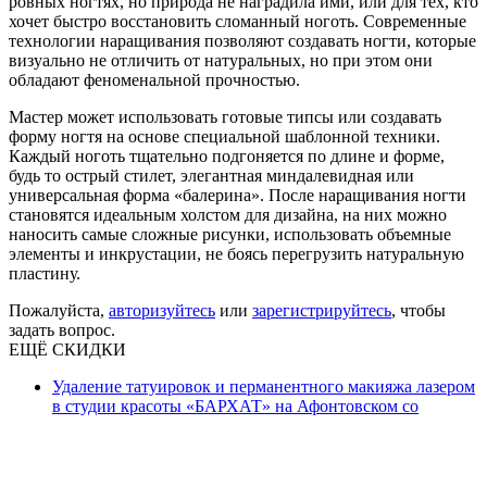
ровных ногтях, но природа не наградила ими, или для тех, кто
хочет быстро восстановить сломанный ноготь. Современные
технологии наращивания позволяют создавать ногти, которые
визуально не отличить от натуральных, но при этом они
обладают феноменальной прочностью.
Мастер может использовать готовые типсы или создавать
форму ногтя на основе специальной шаблонной техники.
Каждый ноготь тщательно подгоняется по длине и форме,
будь то острый стилет, элегантная миндалевидная или
универсальная форма «балерина». После наращивания ногти
становятся идеальным холстом для дизайна, на них можно
наносить самые сложные рисунки, использовать объемные
элементы и инкрустации, не боясь перегрузить натуральную
пластину.
Пожалуйста,
авторизуйтесь
или
зарегистрируйтесь
, чтобы
задать вопрос.
ЕЩЁ СКИДКИ
Удаление татуировок и перманентного макияжа лазером
в студии красоты «БАРХАТ» на Афонтовском со