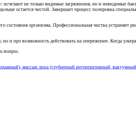
 исчезают не только видимые загрязнения, но и невидимые бак
 дольше остается чистой. Завершает процесс полировка специал
го состояния организма. Профессиональная чистка устраняет рис
, но и про возможность действовать на опережение. Когда ультр
ть вопрос.
нажный), массаж лица (глубинный регенеративный, вакуумный)