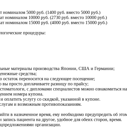
 номиналом 5000 руб. (1400 руб. вместо 5000 руб.)
т номиналом 10000 руб. (2730 руб. вместо 10000 руб.)
т номиналом 15000 руб. (4000 руб. вместо 15000 руб.)
логические процедуры:
льные материалы производства Японии, США и Германии;
денежные средства;
о остаток переносится на следующее посещение;
о вы просто доплачиваете разницу по прайсу;
томатологи, с дипломами специалистов можно ознакомиться на
щением номера купона.
 оплатить услугу со скидкой, указанной в купоне.
услугам и возможным противопоказаниям.
рийти в назначенное время, ему необходимо предупредить об этом
 запись пациента на другое, удобное для обеих сторон, время.
ецпредложениями организации.