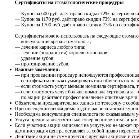
Сертификаты на стоматологические процедуры
— Купон за 600 руб. даёт право скидки 72% на сертификат
— Купон за 1170 руб. даёт право скидки 73% на сертифика
— Купон за 1700 руб. даёт право скидки 73% на сертифика
Сертификаты можно использовать на следующие стомато
— консультация врача-стоматолога;
— лечение кариеса любого типа;
— лечение (эндодонтия) корневых каналов;
— удаление зубов;
— протезирование зубов.
Важные замечания:
— при проведении процедур используются профессиона
— сертификаты нельзя суммировать или обменять их на 
— если стоимость услуг меньше номинала сертификата, т
— если стоимость услуг больше номинала сертификата, т
— по акции работают профессиональные опытные врачи-с
Обязательна предварительная запись по телефону с сооб
При посещении необходимо отдать распечатанный купон и
Необходима консультация специалиста по оказываемым 
Услуга предоставляется только совершеннолетним лицам.
Если участник акции записался на услугу, но не может п
администрация центра оставляет за собой право перенести
Действие акции не суммируется с другими акциями и сп