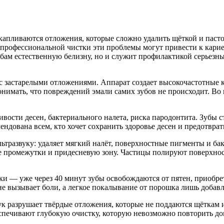
апливаются отложения, которые сложно удалить щёткой и пастой
з профессиональной чистки эти проблемы могут привести к кари
убам естественную белизну, но и служит профилактикой серьезн
 застарелыми отложениями. Аппарат создает высокочастотные к
понимать, что повреждений эмали самих зубов не происходит. В
вости десен, бактериального налета, риска пародонтита. Зубы с
ендована всем, кто хочет сохранить здоровье десен и предотвр
льтразвуку: удаляет мягкий налёт, поверхностные пигменты и ба
промежутки и придесневую зону. Частицы полируют поверхность
ки — уже через 40 минут зубы освобождаются от пятен, приобрет
не вызывает боли, а легкое покалывание от порошка лишь добавл
ук разрушает твёрдые отложения, которые не поддаются щёткам и 
спечивают глубокую очистку, которую невозможно повторить до