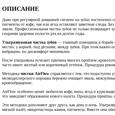
ОПИСАНИЕ
Даже при регулярной домашней гигиене на зубах постепенно ск
пигменты от кофе, чая или ягод оставляют заметные следы. Бе
эмали. Профессиональная чистка зубов не только возвращает з
сохраняя здоровье полости рта на долгие годы.
Ультразвуковая чистка зубов
— главный помощник в борьбе с
местах: у корней, под дёснами, между зубов. При этом важно 
вибрацию, но дискомфорт минимален.
После ультразвука исчезает причина многих проблем: кровоточи
часто имеет желтый или коричневый оттенок. Процедура реком
Методика
чистки
AirFlow
справляется с тем, что недоступно у
мелкодисперсного порошка бережно очищает эмаль, межзубные 
кровообращение.
AirFlow особенно ценят любители кофе, вина, ягод и курильщи
что замедляет образование нового налета. Процедура приятна, 
Эти методики дополняют друг друга, как день и ночь. Ультразв
мягкий налёт, микрочастицы камня, пигменты. Вместе они обе