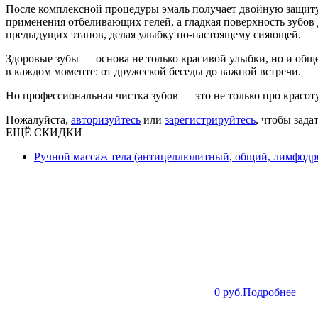
После комплексной процедуры эмаль получает двойную защиту:
применения отбеливающих гелей, а гладкая поверхность зубов
предыдущих этапов, делая улыбку по-настоящему сияющей.
Здоровые зубы — основа не только красивой улыбки, но и обще
в каждом моменте: от дружеской беседы до важной встречи.
Но профессиональная чистка зубов — это не только про красоту
Пожалуйста,
авторизуйтесь
или
зарегистрируйтесь
, чтобы зада
ЕЩЁ СКИДКИ
Ручной массаж тела (антицеллюлитный, общий, лимфодре
0 руб.
Подробнее