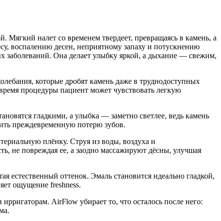
. Мягкий налет со временем твердеет, превращаясь в камень, а
есу, воспалению десен, неприятному запаху и потускнению
ых заболеваний. Она делает улыбку яркой, а дыхание — свежим,
олебания, которые дробят камень даже в труднодоступных
о время процедуры пациент может чувствовать легкую
тановятся гладкими, а улыбка — заметно светлее, ведь камень
атить преждевременную потерю зубов.
ктериальную плёнку. Струя из воды, воздуха и
, не повреждая ее, а заодно массажируют дёсны, улучшая
ая естественный оттенок. Эмаль становится идеально гладкой,
яет ощущение freshness.
ирригаторам. AirFlow убирает то, что осталось после него:
ма.