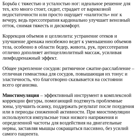
Борьба с тяжестью и усталостью ног: идеальное решение для
тех, кто много стоит, сидит, страдает от варикозной
недостаточности или просто ощущает «налитость» ног к
вечеру, ведь прессотерапия кардинально улучшает венозный
отток, снимая тяжесть и дискомфорт.
Коррекция объемов и целлюлита: устранение отеков и
улучшение дренажа неизбежно ведет к уменьшению объемов
тела, особенно в области бедер, живота, рук, прессотерапия
отлично дополняет антицеллюлитный массаж, усиливая
лимфодренажный эффект.
Общее укрепление сосудов: ритмичное сжатие-расслабление –
отличная гимнастика для сосудов, повышающая их тонус и
эластичность, что благотворно сказывается на состоянии
всего организма.
Миостимуляция
– эффективный инструмент в комплексной
коррекции фигуры, помогающий подтянуть проблемные
зоны, улучшить осанку, поддержать результат после похудения
или в периоды сниженной активности. При миостимуляции
используются импульсные токи низкого напряжения и
определенной частоты для воздействия на двигательные
нервы, заставляя мышцы сокращаться пассивно, без усилий
самого пациента.