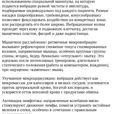
использованием специальной манипулы, на которую
подаются вибрации разной частоты и амплитуды,
подбираемые индивидуально под каждого пациента. Разные
насадки (шарообразные, грибовидные, конусообразные)
позволяют фокусировать воздействие на конкретных зонах
или распределять его более широко. Вибрационные волны
проходят через кожу и подкожную клетчатку, достигая
мышечных пластов, фасций и даже надкостницы.
Мышечное расслабление: ритмичные микровибрации
вызывают рефлекторное снижение тонуса спазмированных
волокон, напряженные мышцы, особенно крупные группы
спины, ягодиц, бедер, буквально «отпускают» хватку. Это
идеально после интенсивных тренировок, длительного
статического положения (работа за компьютером, вождение),
при ощущении «каменных» мышц.
Улучшение микроциркуляции: вибрация действует как
микромассаж для капилляров и мелких сосудов, усиливается
приток артериальной крови, богатой кислородом, и
ускоряется отток венозной крови с продуктами обмена.
Активация лимфотока: направленные колебания мягко
стимулируют движение лимфы, помогая устранять застойные
явления и отеки, особенно в сочетании с правильным