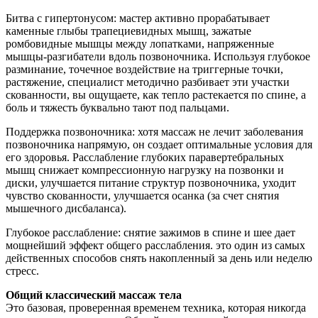
Битва с гипертонусом: мастер активно прорабатывает
каменные глыбы трапециевидных мышц, зажатые
ромбовидные мышцы между лопатками, напряженные
мышцы-разгибатели вдоль позвоночника. Используя глубокое
разминание, точечное воздействие на триггерные точки,
растяжение, специалист методично разбивает эти участки
скованности, вы ощущаете, как тепло растекается по спине, а
боль и тяжесть буквально тают под пальцами.
Поддержка позвоночника: хотя массаж не лечит заболевания
позвоночника напрямую, он создает оптимальные условия для
его здоровья. Расслабление глубоких паравертебральных
мышц снижает компрессионную нагрузку на позвонки и
диски, улучшается питание структур позвоночника, уходит
чувство скованности, улучшается осанка (за счет снятия
мышечного дисбаланса).
Глубокое расслабление: снятие зажимов в спине и шее дает
мощнейший эффект общего расслабления. это один из самых
действенных способов снять накопленный за день или неделю
стресс.
Общий классический массаж тела
Это базовая, проверенная временем техника, которая никогда