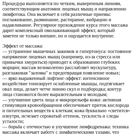
Процедура выполняется по четким, выверенным линиям,
соответствующим анатомии лицевых мышц и направлению
лимфотока. Она включает в себя различные приемы:
поглаживание, разминание, растирание, вибрацию и
надавливание. Регулярное прохождение курса этого массажа
дарит комплексный омолаживающий эффект, который
заметен не только внешне, но и ощущается внутренне.
Эффект от массажа:
— устранение мышечных зажимов и гипертонуса: постоянное
напряжение лицевых мышц (например, из-за стресса или
привычки хмуриться) приводит к образованию глубоких
морщин; массаж великолепно расслабляет мускулатуру,
разглаживая "заломы" и предотвращая появление новых;
— ярко выраженный лифтинг-эффект: интенсивное
воздействие тонизирует ослабленные мышцы, подтягивает
овал лица, делает четче линию скул и подбородка; контур
лица становится более выразительным и молодым;
— улучшение цвета лица и микрорельефа кожи: активная
стимуляция кровообращения обеспечивает приток кислорода
и питательных веществ к клеткам; кожа буквально «светится»
изнутри, исчезает сероватый оттенок, тусклость и следы
усталости;
— борьба с отечностью и улучшение лимфодренажа: техника
массажа включает работу с лимфатическими узлами, что