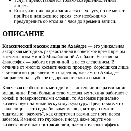
Услуга предоставляется только совершеннолетним
лицам.
Если участник акции записался на услугу, но не может
прийти в назначенное время, ему необходимо
предупредить об этом за 4 часа до времени записи.
ОПИСАНИЕ
Классический массаж лица по Ахабадзе
— это уникальная
авторская методика, разработанная в советское время врачом-
косметологом Ниной Михайловной Ахабадзе. Ее главная
философия — работа с причиной, а не со следствием. В
отличие от многих косметических процедур, борющихся лишь
с внешними проявлениями старения, массаж по Ахабадзе
направлен на глубокое оздоровление кожи и мышц.
Ключевая особенность методики — интенсивное разминание
мышц лица. Если большинство массажных техник работают с
кожей и поверхностными слоями, то Ахабадзе прицельно
воздействует на мимическую мускулатуру. Представьте, что
ваше лицо — это одна большая мышца, которую нужно
тщательно "размять", как спортсмен разминает ноги перед
забегом. Именно это глубокое, иногда даже ощутимое
воздействие и дает потрясающий, накопительный эффект.