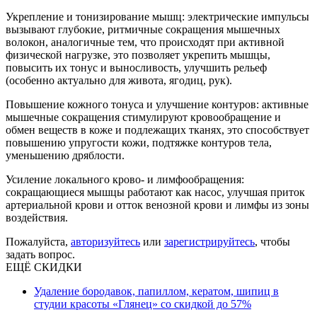
Укрепление и тонизирование мышц: электрические импульсы
вызывают глубокие, ритмичные сокращения мышечных
волокон, аналогичные тем, что происходят при активной
физической нагрузке, это позволяет укрепить мышцы,
повысить их тонус и выносливость, улучшить рельеф
(особенно актуально для живота, ягодиц, рук).
Повышение кожного тонуса и улучшение контуров: активные
мышечные сокращения стимулируют кровообращение и
обмен веществ в коже и подлежащих тканях, это способствует
повышению упругости кожи, подтяжке контуров тела,
уменьшению дряблости.
Усиление локального крово- и лимфообращения:
сокращающиеся мышцы работают как насос, улучшая приток
артериальной крови и отток венозной крови и лимфы из зоны
воздействия.
Пожалуйста,
авторизуйтесь
или
зарегистрируйтесь
, чтобы
задать вопрос.
ЕЩЁ СКИДКИ
Удаление бородавок, папиллом, кератом, шипиц в
студии красоты «Глянец» со скидкой до 57%