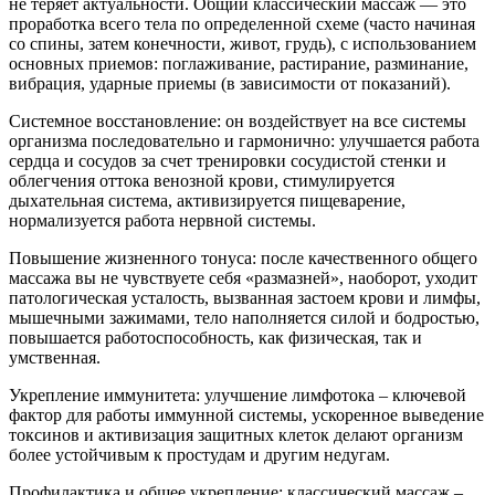
не теряет актуальности. Общий классический массаж — это
проработка всего тела по определенной схеме (часто начиная
со спины, затем конечности, живот, грудь), с использованием
основных приемов: поглаживание, растирание, разминание,
вибрация, ударные приемы (в зависимости от показаний).
Системное восстановление: он воздействует на все системы
организма последовательно и гармонично: улучшается работа
сердца и сосудов за счет тренировки сосудистой стенки и
облегчения оттока венозной крови, стимулируется
дыхательная система, активизируется пищеварение,
нормализуется работа нервной системы.
Повышение жизненного тонуса: после качественного общего
массажа вы не чувствуете себя «размазней», наоборот, уходит
патологическая усталость, вызванная застоем крови и лимфы,
мышечными зажимами, тело наполняется силой и бодростью,
повышается работоспособность, как физическая, так и
умственная.
Укрепление иммунитета: улучшение лимфотока – ключевой
фактор для работы иммунной системы, ускоренное выведение
токсинов и активизация защитных клеток делают организм
более устойчивым к простудам и другим недугам.
Профилактика и общее укрепление: классический массаж –