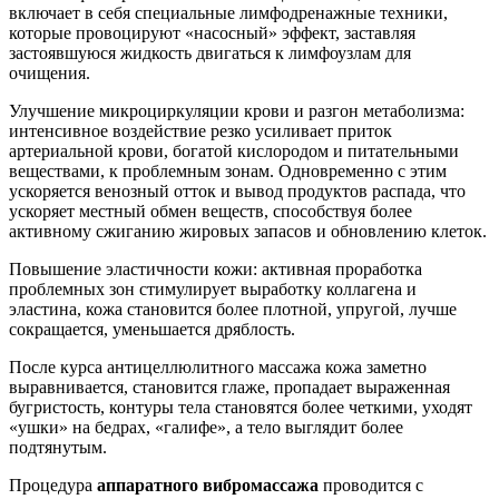
включает в себя специальные лимфодренажные техники,
которые провоцируют «насосный» эффект, заставляя
застоявшуюся жидкость двигаться к лимфоузлам для
очищения.
Улучшение микроциркуляции крови и разгон метаболизма:
интенсивное воздействие резко усиливает приток
артериальной крови, богатой кислородом и питательными
веществами, к проблемным зонам. Одновременно с этим
ускоряется венозный отток и вывод продуктов распада, что
ускоряет местный обмен веществ, способствуя более
активному сжиганию жировых запасов и обновлению клеток.
Повышение эластичности кожи: активная проработка
проблемных зон стимулирует выработку коллагена и
эластина, кожа становится более плотной, упругой, лучше
сокращается, уменьшается дряблость.
После курса антицеллюлитного массажа кожа заметно
выравнивается, становится глаже, пропадает выраженная
бугристость, контуры тела становятся более четкими, уходят
«ушки» на бедрах, «галифе», а тело выглядит более
подтянутым.
Процедура
аппаратного вибромассажа
проводится с