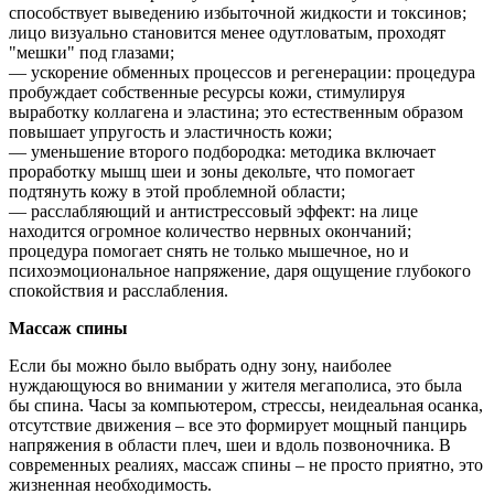
способствует выведению избыточной жидкости и токсинов;
лицо визуально становится менее одутловатым, проходят
"мешки" под глазами;
— ускорение обменных процессов и регенерации: процедура
пробуждает собственные ресурсы кожи, стимулируя
выработку коллагена и эластина; это естественным образом
повышает упругость и эластичность кожи;
— уменьшение второго подбородка: методика включает
проработку мышц шеи и зоны декольте, что помогает
подтянуть кожу в этой проблемной области;
— расслабляющий и антистрессовый эффект: на лице
находится огромное количество нервных окончаний;
процедура помогает снять не только мышечное, но и
психоэмоциональное напряжение, даря ощущение глубокого
спокойствия и расслабления.
Массаж спины
Если бы можно было выбрать одну зону, наиболее
нуждающуюся во внимании у жителя мегаполиса, это была
бы спина. Часы за компьютером, стрессы, неидеальная осанка,
отсутствие движения – все это формирует мощный панцирь
напряжения в области плеч, шеи и вдоль позвоночника. В
современных реалиях, массаж спины – не просто приятно, это
жизненная необходимость.