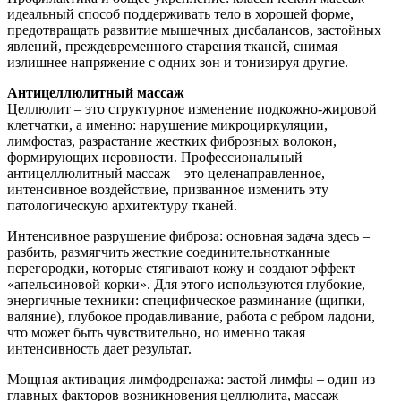
идеальный способ поддерживать тело в хорошей форме,
предотвращать развитие мышечных дисбалансов, застойных
явлений, преждевременного старения тканей, снимая
излишнее напряжение с одних зон и тонизируя другие.
Антицеллюлитный массаж
Целлюлит – это структурное изменение подкожно-жировой
клетчатки, а именно: нарушение микроциркуляции,
лимфостаз, разрастание жестких фиброзных волокон,
формирующих неровности. Профессиональный
антицеллюлитный массаж – это целенаправленное,
интенсивное воздействие, призванное изменить эту
патологическую архитектуру тканей.
Интенсивное разрушение фиброза: основная задача здесь –
разбить, размягчить жесткие соединительнотканные
перегородки, которые стягивают кожу и создают эффект
«апельсиновой корки». Для этого используются глубокие,
энергичные техники: специфическое разминание (щипки,
валяние), глубокое продавливание, работа с ребром ладони,
что может быть чувствительно, но именно такая
интенсивность дает результат.
Мощная активация лимфодренажа: застой лимфы – один из
главных факторов возникновения целлюлита, массаж