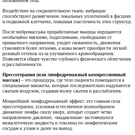
положением тела.
Воздействие на соединительную ткань: вибрации
способствуют размягчению локальных уплотнений в фасциях
и подкожной клетчатке, повышая эластичность этих структур.
После вибромассажа проработанные мышцы ощущаются
необычайно мягкими, податливыми, свободными от
привычного напряжения, уходит скованность, движения
становятся более легкими, а кожа может приобрести легкий
розовый оттенок из-за улучшенного кровообращения.
Появляется общее чувство глубокого физического облегчения
и расслабленности.
Прессотерапия (или лимфодренажный компрессионный
массаж)
– это процедура, где тело пациента помещаются в
специальные манжеты, которые последовательно надуваются
сжатым воздухом, создавая волну сжатия и расслабления.
Мощнейший лимфодренажный эффект: это главная сила
прессотерапии, усиливая естественное волнообразное
движение лимфы снизу вверх, аппарат создает четко
направленное давление, «выдавливая» застоявшуюся
межклеточную жидкость и токсины по лимфатическим
сосудам к узлам и далее на вывод.