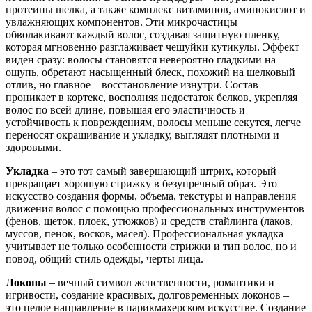
протеины шелка, а также комплекс витаминов, аминокислот и
увлажняющих компонентов. Эти микрочастицы
обволакивают каждый волос, создавая защитную пленку,
которая мгновенно разглаживает чешуйки кутикулы. Эффект
виден сразу: волосы становятся невероятно гладкими на
ощупь, обретают насыщенный блеск, похожий на шелковый
отлив, но главное – восстановление изнутри. Состав
проникает в кортекс, восполняя недостаток белков, укрепляя
волос по всей длине, повышая его эластичность и
устойчивость к повреждениям, волосы меньше секутся, легче
переносят окрашивание и укладку, выглядят плотными и
здоровыми.
Укладка
– это тот самый завершающий штрих, который
превращает хорошую стрижку в безупречный образ. Это
искусство создания формы, объема, текстуры и направления
движения волос с помощью профессиональных инструментов
(фенов, щеток, плоек, утюжков) и средств стайлинга (лаков,
муссов, пенок, восков, масел). Профессиональная укладка
учитывает не только особенности стрижки и тип волос, но и
повод, общий стиль одежды, черты лица.
Локоны
– вечный символ женственности, романтики и
игривости, создание красивых, долговременных локонов –
это целое направление в парикмахерском искусстве. Создание