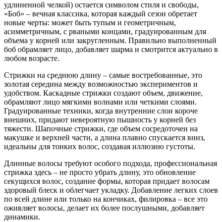
удлиненной челкой) остается символом стиля и свободы,
«Боб» – вечная классика, которая каждый сезон обретает
новые черты: может быть тупым и геометричным,
асимметричным, с рваными концами, градуированным для
объема у корней или закругленным. Правильно выполненный
боб обрамляет лицо, добавляет шарма и смотрится актуально в
любом возрасте.
Стрижки на среднюю длину – самые востребованные, это
золотая середина между возможностью экспериментов и
удобством. Каскадные стрижки создают объем, движение,
обрамляют лицо мягкими волнами или четкими слоями.
Градуированные техники, когда внутренние слои короче
внешних, придают невероятную пышность у корней без
тяжести. Шапочные стрижки, где объем сосредоточен на
макушке и верхней части, а длина плавно спускается вниз,
идеальны для тонких волос, создавая иллюзию густоты.
Длинные волосы требуют особого подхода, профессиональная
стрижка здесь – не просто убрать длину, это обновление
секущихся волос, создание формы, которая придает волосам
здоровый блеск и облегчает укладку. Добавление легких слоев
по всей длине или только на кончиках, филировка – все это
оживляет волосы, делает их более послушными, добавляет
динамики.