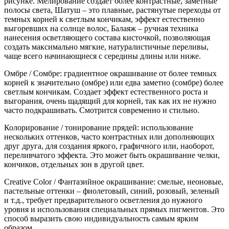
рисунке. Мелирование создает более контрастные, заметные
полосы света, Шатуш – это плавные, растянутые переходы от
темных корней к светлым кончикам, эффект естественно
выгоревших на солнце волос, Балаяж – ручная техника
нанесения осветляющего состава кисточкой, позволяющая
создать максимально мягкие, натуралистичные переливы,
чаще всего начинающиеся с середины длины или ниже.
Омбре / Сомбре: градиентное окрашивание от более темных
корней к значительно (омбре) или едва заметно (сомбре) более
светлым кончикам. Создает эффект естественного роста и
выгорания, очень щадящий для корней, так как их не нужно
часто подкрашивать. Смотрится современно и стильно.
Колорирование / тонирование прядей: использование
нескольких оттенков, часто контрастных или дополняющих
друг друга, для создания яркого, графичного или, наоборот,
переливчатого эффекта. Это может быть окрашивание челки,
кончиков, отдельных зон в другой цвет.
Creative Color / Фантазийное окрашивание: смелые, неоновые,
пастельные оттенки – фиолетовый, синий, розовый, зеленый
и т.д., требует предварительного осветления до нужного
уровня и использования специальных прямых пигментов. Это
способ выразить свою индивидуальность самым ярким
образом.