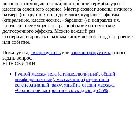
локонов с помощью плойки, щипцов или термобигудей –
классика салонного сервиса. Мастер создает локоны нужного
размера (от крупных волн до мелких кудряшек), формы
(спиральные, классические, «барашки») и направления,
ключевое преимущество – разнообразие и отсутствие
долгосрочного эффекта. Можно каждый раз
экспериментировать с разным типом локонов под настроение
или событие.
Пожалуйста,
авторизуйтесь
или
зарегистрируйтесь
, чтобы
задать вопрос.
ЕЩЁ СКИДКИ
Ручной массаж тела (антицеллюлитный, общий,
лимфодренажный), массаж лица (глубинный
регенеративный, вакуумный) в студии массажа
«Солнечное настроение» со скидкой до 55%