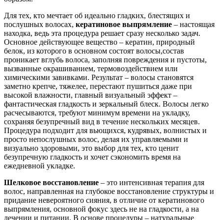
Для тех, кто мечтает об идеально гладких, блестящих и
послушных волосах,
кератиновое выпрямление
– настоящая
находка, ведь эта процедура решает сразу несколько задач.
Основное действующее вещество – кератин, природный
белок, из которого в основном состоят волосы,состав
проникает вглубь волоса, заполняя повреждения и пустоты,
вызванные окрашиванием, термовоздействием или
химическими завивками. Результат – волосы становятся
заметно крепче, тяжелее, перестают пушиться даже при
высокой влажности, главный визуальный эффект –
фантастическая гладкость и зеркальный блеск. Волосы легко
расчесываются, требуют минимум времени на укладку,
сохраняя безупречный вид в течение нескольких месяцев.
Процедура подходит для вьющихся, кудрявых, волнистых и
просто непослушных волос, делая их управляемыми и
визуально здоровыми, это выбор для тех, кто ценит
безупречную гладкость и хочет сэкономить время на
ежедневной укладке.
Шелковое восстановление
– это интенсивная терапия для
волос, направленная на глубокое восстановление структуры и
придание невероятного сияния, в отличие от кератинового
выпрямления, основной фокус здесь не на гладкости, а на
лечении и питании. В основе процедуры – натуральные