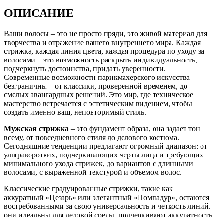
ОПИСАНИЕ
Ваши волосы – это не просто пряди, это живой материал для
творчества и отражение вашего внутреннего мира. Каждая
стрижка, каждая линия цвета, каждая процедура по уходу за
волосами – это возможность раскрыть индивидуальность,
подчеркнуть достоинства, придать уверенности.
Современные возможности парикмахерского искусства
безграничны – от классики, проверенной временем, до
смелых авангардных решений. Это мир, где техническое
мастерство встречается с эстетическим видением, чтобы
создать именно ваш, неповторимый стиль.
Мужская стрижка
– это фундамент образа, она задает тон
всему, от повседневного стиля до делового костюма.
Сегодняшние тенденции предлагают огромный диапазон: от
ультракоротких, подчеркивающих черты лица и требующих
минимального ухода стрижек, до вариантов с длинными
волосами, с выраженной текстурой и объемом волос.
Классические градуированные стрижки, такие как
аккуратный «Цезарь» или элегантный «Помпадур», остаются
востребованными за свою универсальность и четкость линий.
они идеальны для деловой среды, подчеркивают аккуратность