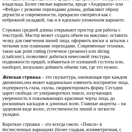
владельца. Более смелые варианты, вроде «Андерката» или
«Фейда» с резкими переходами длины, добавляют образу
дерзости и современности, прекрасно смотрятся как с
небрежной укладкой, так и в идеально уложенном варианте.
Стрижки средней длины открывают простор для работы с
текстурой. Мастер может создать объем на макушке, оставить
челку для смягчения линий лица, оформить виски и затылок с
четкими или плавными переходами. Современные техники,
такие как point cutting (точечное срезание) или slicing
(слайсинг), позволяют добиться невесомой текстуры,
подвижности прядей, избавиться от излишней густоты или,
наоборот, визуально добавить объема там, где это нужно.
Женская стрижка
– это скульптура, оживающая при каждом
движении,она может кардинально изменить восприятие лица,
подчеркнуть глаза, скулы, скорректировать форму. Сегодня
царит свобода: от ультракоротких пикси, излучающих
уверенность и показывающих красивые черты лица, до
роскошных каскадов и длинных волн. Главные акценты – на
здоровом виде волос, естественности линий и легкости
укладки.
Короткие стрижки – это всегда смело. «Пикси» в
бесчисленных вариациях (более гладкая, асимметричная, с