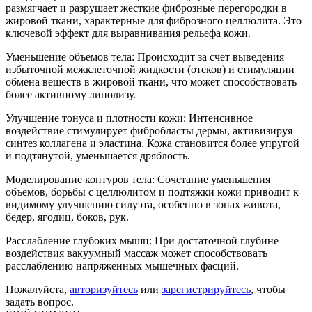
размягчает и разрушает жесткие фиброзные перегородки в
жировой ткани, характерные для фиброзного целлюлита. Это
ключевой эффект для выравнивания рельефа кожи.
Уменьшение объемов тела: Происходит за счет выведения
избыточной межклеточной жидкости (отеков) и стимуляции
обмена веществ в жировой ткани, что может способствовать
более активному липолизу.
Улучшение тонуса и плотности кожи: Интенсивное
воздействие стимулирует фибробласты дермы, активизируя
синтез коллагена и эластина. Кожа становится более упругой
и подтянутой, уменьшается дряблость.
Моделирование контуров тела: Сочетание уменьшения
объемов, борьбы с целлюлитом и подтяжки кожи приводит к
видимому улучшению силуэта, особенно в зонах живота,
бедер, ягодиц, боков, рук.
Расслабление глубоких мышц: При достаточной глубине
воздействия вакуумный массаж может способствовать
расслаблению напряженных мышечных фасций.
Пожалуйста,
авторизуйтесь
или
зарегистрируйтесь
, чтобы
задать вопрос.