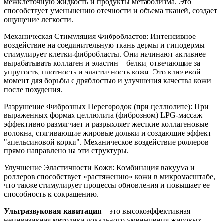
межклеточную жидкость и продукты метаболизма. Это
способствует уменьшению отечности и объема тканей, создает
ощущение легкости.
Механическая Стимуляция Фибробластов: Интенсивное
воздействие на соединительную ткань дермы и гиподермы
стимулирует клетки-фибробласты. Они начинают активнее
вырабатывать коллаген и эластин – белки, отвечающие за
упругость, плотность и эластичность кожи. Это ключевой
момент для борьбы с дряблостью и улучшения качества кожи
после похудения.
Разрушение Фиброзных Перегородок (при целлюлите): При
выраженных формах целлюлита (фиброзном) LPG-массаж
эффективно размягчает и разрыхляет жесткие коллагеновые
волокна, стягивающие жировые дольки и создающие эффект
"апельсиновой корки". Механическое воздействие роллеров
прямо направлено на эти структуры.
Улучшение Эластичности Кожи: Комбинация вакуума и
роллеров способствует «растяжению» кожи в микромасштабе,
что также стимулирует процессы обновления и повышает ее
способность к сокращению.
Ультразвуковая кавитация
– это высокоэффективная
неинвазивная методика локального уменьшения жировых