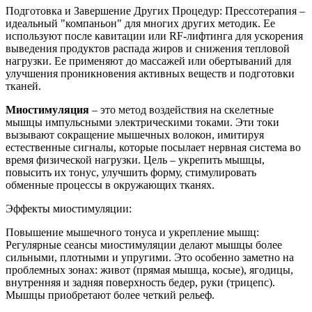
Подготовка и Завершение Других Процедур: Прессотерапия –
идеальный "компаньон" для многих других методик. Ее
используют после кавитации или RF-лифтинга для ускорения
выведения продуктов распада жиров и снижения тепловой
нагрузки. Ее применяют до массажей или обертываний для
улучшения проникновения активных веществ и подготовки
тканей.
Миостимуляция
– это метод воздействия на скелетные
мышцы импульсными электрическими токами. Эти токи
вызывают сокращение мышечных волокон, имитируя
естественные сигналы, которые посылает нервная система во
время физической нагрузки. Цель – укрепить мышцы,
повысить их тонус, улучшить форму, стимулировать
обменные процессы в окружающих тканях.
Эффекты миостимуляции:
Повышение мышечного тонуса и укрепление мышц:
Регулярные сеансы миостимуляции делают мышцы более
сильными, плотными и упругими. Это особенно заметно на
проблемных зонах: живот (прямая мышца, косые), ягодицы,
внутренняя и задняя поверхность бедер, руки (трицепс).
Мышцы приобретают более четкий рельеф.