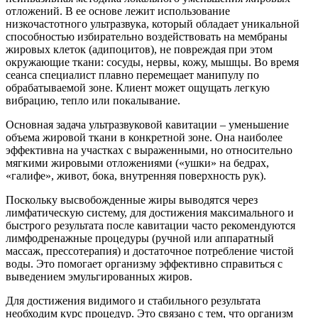
отложений. В ее основе лежит использование
низкочастотного ультразвука, который обладает уникальной
способностью избирательно воздействовать на мембраны
жировых клеток (адипоцитов), не повреждая при этом
окружающие ткани: сосуды, нервы, кожу, мышцы. Во время
сеанса специалист плавно перемещает манипулу по
обрабатываемой зоне. Клиент может ощущать легкую
вибрацию, тепло или покалывание.
Основная задача ультразвуковой кавитации – уменьшение
объема жировой ткани в конкретной зоне. Она наиболее
эффективна на участках с выраженными, но относительно
мягкими жировыми отложениями («ушки» на бедрах,
«галифе», живот, бока, внутренняя поверхность рук).
Поскольку высвобожденные жиры выводятся через
лимфатическую систему, для достижения максимального и
быстрого результата после кавитации часто рекомендуются
лимфодренажные процедуры (ручной или аппаратный
массаж, прессотерапия) и достаточное потребление чистой
воды. Это помогает организму эффективно справиться с
выведением эмульгированных жиров.
Для достижения видимого и стабильного результата
необходим курс процедур. Это связано с тем, что организм