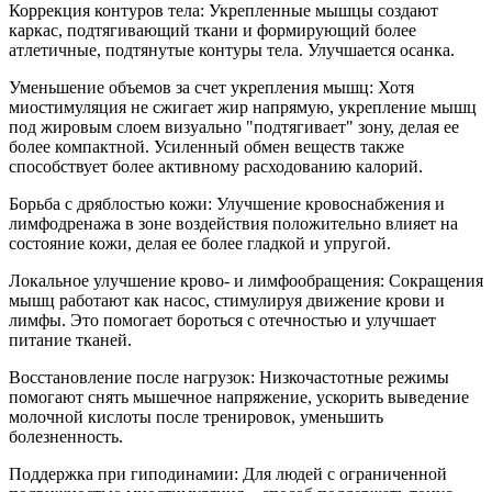
Коррекция контуров тела: Укрепленные мышцы создают
каркас, подтягивающий ткани и формирующий более
атлетичные, подтянутые контуры тела. Улучшается осанка.
Уменьшение объемов за счет укрепления мышц: Хотя
миостимуляция не сжигает жир напрямую, укрепление мышц
под жировым слоем визуально "подтягивает" зону, делая ее
более компактной. Усиленный обмен веществ также
способствует более активному расходованию калорий.
Борьба с дряблостью кожи: Улучшение кровоснабжения и
лимфодренажа в зоне воздействия положительно влияет на
состояние кожи, делая ее более гладкой и упругой.
Локальное улучшение крово- и лимфообращения: Сокращения
мышц работают как насос, стимулируя движение крови и
лимфы. Это помогает бороться с отечностью и улучшает
питание тканей.
Восстановление после нагрузок: Низкочастотные режимы
помогают снять мышечное напряжение, ускорить выведение
молочной кислоты после тренировок, уменьшить
болезненность.
Поддержка при гиподинамии: Для людей с ограниченной