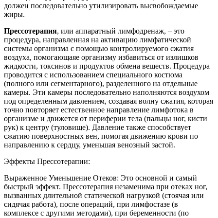
должен последовательно утилизировать высвобождаемые
жиры.
Прессотерапия
, или аппаратный лимфодренаж, – это
процедура, направленная на активацию лимфатической
системы организма с помощью контролируемого сжатия
воздуха, помогающаяе организму избавиться от излишков
жидкости, токсинов и продуктов обмена веществ. Процедура
проводится с использованием специального костюма
(полного или сегментарного), разделенного на отдельные
камеры. Эти камеры последовательно наполняются воздухом
под определенным давлением, создавая волну сжатия, которая
точно повторяет естественное направление лимфотока в
организме и движется от периферии тела (пальцы ног, кисти
рук) к центру (туловище). Давление также способствует
сжатию поверхностных вен, помогая движению крови по
направлению к сердцу, уменьшая венозный застой.
Эффекты Прессотерапии:
Выраженное Уменьшение Отеков: Это основной и самый
быстрый эффект. Прессотерапия незаменима при отеках ног,
вызванных длительной статической нагрузкой (стоячая или
сидячая работа), после операций, при лимфостазе (в
комплексе с другими методами), при беременности (по