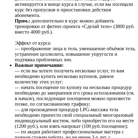
активируется в конце курса в случае, если вы посещали
курс без пропусков и приостановки действия
абонемента.
Прим.:
дополнительно в курс можно добавить
тренировки от фитнес-проекта «Сделай тело» (3800 руб.
вместо 4000 руб.).
Эффект от курса:
— преображение лица и тела, уменьшение объёмов тела,
устранение целлюлита, повышение упругости и
подтяжка проблемных зон.
Важные примечания:
— если вы хотите получить несколько услуг, то вам
необходимо купить несколько купонов, равное
количеству этих услуг;
— начать посещение по купону на несколько процедур
необходимо до завершения его срока использования (см.
в начале), последующие посещения можно произвести
позже, по согласованному графику;
— для прохождения процедур LPG-массажа тела
необходимо принести свой специальный многоразовый
индивидуальный костюм, либо приобрести его на месте
(1200 руб.), или взять напрокат (100 руб./посещение);
— по акции работают профессиональные мастера с
разным стажем работы, но не менее 3-х лет, с