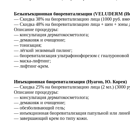
Безынъекционная биоревитализация (VELUDERM (Исп
— Скидка 38% на биоревитализацию лица (1000 руб. вмес
— Скидка 48% на биоревитализацию лица + шеи + зоны дек
Описание процедуры:
— консультация дерматокосметолога;
— демакияж и очищение;
— тонизация;
— лёгкий энзимный пилинг;
— биоревитализация ультрафонофорезом с гиалуроновой 
— маска-лифтинг;
— лифтинг-крем.
Инъекционная биоревитализация (Hyaron, Ю. Корея)
— Скидка 25% на биоревитализацию лица (2 мл.) (3000 ру
Описание процедуры:
— консультация дерматокосметолога;
— демакияж и очищение;
— обезболивающий гель;
— инъекционная биоревитализация папульной или линейн
— завершающий крем по типу кожи.