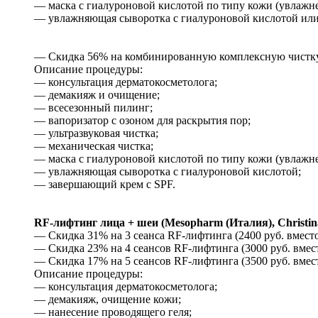
— маска с гиалуроновой кислотой по типу кожи (увлажнени
— увлажняющая сыворотка с гиалуроновой кислотой или 
— Скидка 56% на комбинированную комплексную чистку л
Описание процедуры:
— консультация дерматокосметолога;
— демакияж и очищение;
— всесезонный пилинг;
— вапоризатор с озоном для раскрытия пор;
— ультразвуковая чистка;
— механическая чистка;
— маска с гиалуроновой кислотой по типу кожи (увлажнени
— увлажняющая сыворотка с гиалуроновой кислотой;
— завершающий крем с SPF.
RF-лифтинг лица + шеи (Mesopharm (Италия), Christin
— Скидка 31% на 3 сеанса RF-лифтинга (2400 руб. вместо
— Скидка 23% на 4 сеансов RF-лифтинга (3000 руб. вмест
— Скидка 17% на 5 сеансов RF-лифтинга (3500 руб. вмест
Описание процедуры:
— консультация дерматокосметолога;
— демакияж, очищение кожи;
— нанесение проводящего геля;