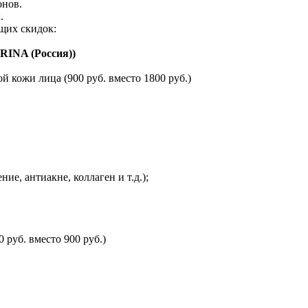
онов.
.
щих скидок:
INA (Россия))
 кожи лица (900 руб. вместо 1800 руб.)
е, антиакне, коллаген и т.д.);
руб. вместо 900 руб.)