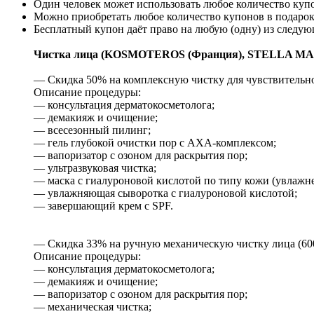
Один человек может использовать любое количество куп
Можно приобретать любое количество купонов в подарок
Бесплатный купон даёт право на любую (одну) из следую
Чистка лица (KOSMOTEROS (Франция), STELLA MAR
— Скидка 50% на комплексную чистку для чувствительной
Описание процедуры:
— консультация дерматокосметолога;
— демакияж и очищение;
— всесезонный пилинг;
— гель глубокой очистки пор с АХА-комплексом;
— вапоризатор с озоном для раскрытия пор;
— ультразвуковая чистка;
— маска с гиалуроновой кислотой по типу кожи (увлажнени
— увлажняющая сыворотка с гиалуроновой кислотой;
— завершающий крем с SPF.
— Скидка 33% на ручную механическую чистку лица (600 
Описание процедуры:
— консультация дерматокосметолога;
— демакияж и очищение;
— вапоризатор с озоном для раскрытия пор;
— механическая чистка;