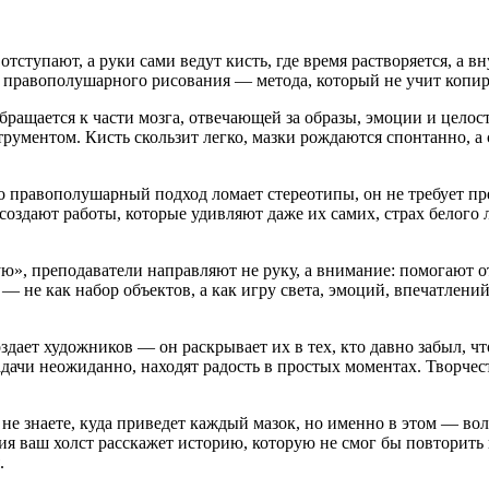
отступают, а руки сами ведут кисть, где время растворяется, а 
ир правополушарного рисования — метода, который не учит копир
бращается к части мозга, отвечающей за образы, эмоции и цело
рументом. Кисть скользит легко, мазки рождаются спонтанно, а 
о правополушарный подход ломает стереотипы, он не требует п
 создают работы, которые удивляют даже их самих, страх белого 
вую», преподаватели направляют не руку, а внимание: помогают 
— не как набор объектов, а как игру света, эмоций, впечатлений
здает художников — он раскрывает их в тех, кто давно забыл, ч
адачи неожиданно, находят радость в простых моментах. Творчес
не знаете, куда приведет каждый мазок, но именно в этом — во
тия ваш холст расскажет историю, которую не смог бы повторить
.