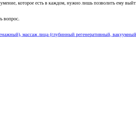
 умение, которое есть в каждом, нужно лишь позволить ему выйти
ть вопрос.
нажный), массаж лица (глубинный регенеративный, вакуумный)