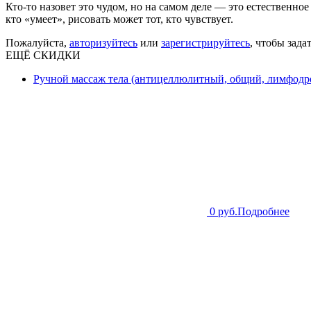
Кто-то назовет это чудом, но на самом деле — это естественное
кто «умеет», рисовать может тот, кто чувствует.
Пожалуйста,
авторизуйтесь
или
зарегистрируйтесь
, чтобы зада
ЕЩЁ СКИДКИ
Ручной массаж тела (антицеллюлитный, общий, лимфодре
0 руб.
Подробнее