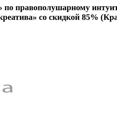
ь» по правополушарному интуи
креатива» со скидкой 85% (Кр