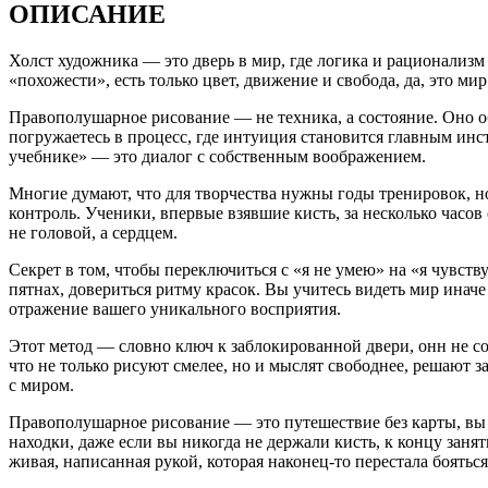
ОПИСАНИЕ
Холст художника — это дверь в мир, где логика и рационализм 
«похожести», есть только цвет, движение и свобода, да, это м
Правополушарное рисование — не техника, а состояние. Оно о
погружаетесь в процесс, где интуиция становится главным инст
учебнике» — это диалог с собственным воображением.
Многие думают, что для творчества нужны годы тренировок, н
контроль. Ученики, впервые взявшие кисть, за несколько часов
не головой, а сердцем.
Секрет в том, чтобы переключиться с «я не умею» на «я чувст
пятнах, довериться ритму красок. Вы учитесь видеть мир иначе 
отражение вашего уникального восприятия.
Этот метод — словно ключ к заблокированной двери, онн не со
что не только рисуют смелее, но и мыслят свободнее, решают з
с миром.
Правополушарное рисование — это путешествие без карты, вы 
находки, даже если вы никогда не держали кисть, к концу заня
живая, написанная рукой, которая наконец-то перестала бояться