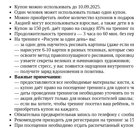
Купон можно использовать до
10.09.2025
.
Один человек может использовать только один купон.
Можно приобретать любое количество купонов в подарок
Акцией могут воспользоваться взрослые, а также дети в во
Купон за 150 руб. даёт право на скидку 85% на тренинг 
Продолжительность тренинга — 3 часа по 60 мин. без пе
На тренинге «Рисуем за один день» вы:
— за один день научитесь рисовать картины (даже если ни
— нарисуете 6-10 картин в разных техниках, которые смож
— освоите метод правополушарного рисования, производи
— узнаете секреты великих и начинающих художников;
— снимете стресс, у вас появится ощущения внутреннего
— получите заряд вдохновения и позитива.
Важные примечания:
— предоставляются все необходимые материалы: кисти, к
— купон даёт право на посещение тренинга для одного че
— даты проведения тренингов необходимо уточнять по т
— акция действует только для новых посетителей школы;
— если вы хотите, чтобы тренинг посетил ваш ребёнок, то
приобретать купон на каждого.
Обязательна предварительная запись по телефону с сооб
Рекомендуем приходить для регистрации на тренинг за 15-
При посещении необходимо отдать распечатанный купон и