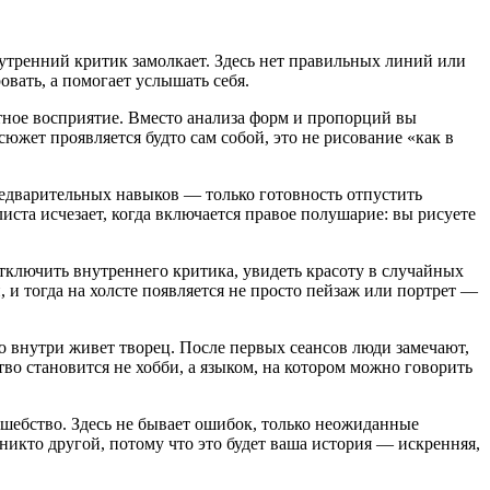
внутренний критик замолкает. Здесь нет правильных линий или
овать, а помогает услышать себя.
стное восприятие. Вместо анализа форм и пропорций вы
сюжет проявляется будто сам собой, это не рисование «как в
редварительных навыков — только готовность отпустить
листа исчезает, когда включается правое полушарие: вы рисуете
отключить внутреннего критика, увидеть красоту в случайных
, и тогда на холсте появляется не просто пейзаж или портрет —
то внутри живет творец. После первых сеансов люди замечают,
тво становится не хобби, а языком, на котором можно говорить
лшебство. Здесь не бывает ошибок, только неожиданные
 никто другой, потому что это будет ваша история — искренняя,