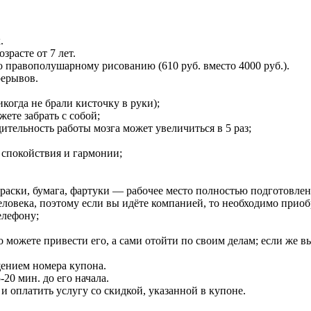
.
зрасте от 7 лет.
по правополушарному рисованию (610 руб. вместо 4000 руб.).
рерывов.
когда не брали кисточку в руки);
ете забрать c собой;
тельность работы мозга может увеличиться в 5 раз;
 спокойствия и гармонии;
раски, бумага, фартуки — рабочее место полностью подготовлено
ловека, поэтому если вы идёте компанией, то необходимо приоб
елефону;
 можете привести его, а сами отойти по своим делам; если же в
щением номера купона.
20 мин. до его начала.
 оплатить услугу со скидкой, указанной в купоне.