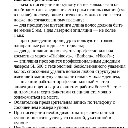
— начать посещение по купону на несколько сеансов
необходимо до завершения его срока использования (см.
в начале), последующие посещения можно произвести
позже, по согласованному графику;
— для процедуры шугаринга длина волос должна быть
не менее 5 мм, а для лазерной эпиляции — не более
1 мм;
— при проведении процедур используются только
одноразовые расходные материалы;
— для депиляции используется профессиональная
косметика марок: «Riabinova», «Barbara», «Nicol’s»;
— эпиляция проводится профессиональным диодным
лазером SL 600 с технологией безболезненного удаления
волос, способным удалять волосы любой структуры и
имеющий манипулу с дополнительным охлаждением;
— по акции работает профессиональный мастер
эпиляции и депиляции с опытом работы более 5 лет, с
дипломами и сертификатами специалиста можно
ознакомиться на месте.
Обязательна предварительная запись по телефону с
сообщением номера купона.
При посещении необходимо отдать распечатанный
купон и оплатить услугу со скидкой, указанной в
купоне.
Необходима консультация специалиста по оказываемым