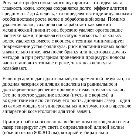
Результат профессионального шугаринга – это идеальная
гладкость кожи, которая сохраняется долго, эффект длится в
среднем от 2 до 4 недель, что определяется индивидуальными
особенностями роста волос и обработанной зоны. Помимо
удаления волос, сахарная паста работает как мягкий
механический пилинг: она бережно удаляет ороговевшие
частички кожи, придавая ей особую мягкость. Поскольку
волос удаляется вместе с корнем, а техника минимизирует
повреждение устья фолликула, риск врастания новых волос
значительно ниже, чем после бритья или некоторых других
методов. а при регулярном проведении процедуры волосы
часто становятся тоньше и реже, так как фолликулы
ослабевают.
Если шугаринг дает длительный, но временный результат, то
диодная лазерная эпиляция нацелена на радикальное и
долговременное решение проблемы нежелательных волос.
Это не простое удаление волоса (пусть и с корнем), а
воздействие на всю систему его роста, диодный лазер – один
из самых мощных и универсальных инструментов в арсенале
аппаратной косметологии для этой задачи.
Принцип работы основан на выборочном поглощении света:
лазер генерирует луч света с определенной длиной волны
(обычно около 800-810 нм), который избирательно