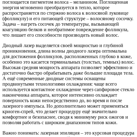
поглощается пигментом волоса – меланином. Поглощенная
энергия мгновенно преобразуется в тепло, которое
распространяется по стержню волоса к волосяной луковице
(фолликулу) и его питающей структуре – волосяному сосочку.
Задача – нагреть сосочек до температуры, вызывающей
коагуляцию белков и необратимое повреждение фолликула,
что лишает его способности производить новый волос.
Диодный лазер выделяется своей мощностью и глубиной
проникновения, длина волны диодного лазера оптимальна
для достижения фолликулов, расположенных глубоко в коже,
особенно это касается терминальных (толстых, темных) волос.
Высокая средняя мощность аппарата позволяет эффективно и
достаточно быстро обрабатывать даже большие площади тела.
А ещё современные диодные системы оснащены
продвинутыми технологиями охлаждения: чаще всего
используется контактное охлаждение через сапфировое стекло
наконечника аппарата, которое интенсивно охлаждает
поверхность кожи непосредственно до, во время и после
лазерного импульса. Но дополнительно может применяться
криоген-спрей, что делает процедуру ещё значительно
комфортнее и безопаснее, сводя к минимуму риск ожогов и
позволяя работать с широким диапазоном типов кожи.
Важно понимать: лазерная эпиляция – это курсовая процедура