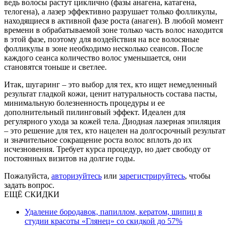
ведь волосы растут циклично (фазы анагена, катагена,
телогена), а лазер эффективно разрушает только фолликулы,
находящиеся в активной фазе роста (анаген). В любой момент
времени в обрабатываемой зоне только часть волос находится
в этой фазе, поэтому для воздействия на все волосяные
фолликулы в зоне необходимо несколько сеансов. После
каждого сеанса количество волос уменьшается, они
становятся тоньше и светлее.
Итак, шугаринг – это выбор для тех, кто ищет немедленный
результат гладкой кожи, ценит натуральность состава пасты,
минимальную болезненность процедуры и ее
дополнительный пилинговый эффект. Идеален для
регулярного ухода за кожей тела. Диодная лазерная эпиляция
– это решение для тех, кто нацелен на долгосрочный результат
и значительное сокращение роста волос вплоть до их
исчезновения. Требует курса процедур, но дает свободу от
постоянных визитов на долгие годы.
Пожалуйста,
авторизуйтесь
или
зарегистрируйтесь
, чтобы
задать вопрос.
ЕЩЁ СКИДКИ
Удаление бородавок, папиллом, кератом, шипиц в
студии красоты «Глянец» со скидкой до 57%