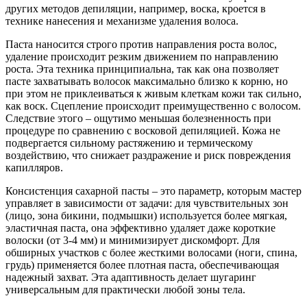
других методов депиляции, например, воска, кроется в
технике нанесения и механизме удаления волоса.
Паста наносится строго против направления роста волос,
удаление происходит резким движением по направлению
роста. Эта техника принципиальна, так как она позволяет
пасте захватывать волосок максимально близко к корню, но
при этом не приклеиваться к живым клеткам кожи так сильно,
как воск. Сцепление происходит преимущественно с волосом.
Следствие этого – ощутимо меньшая болезненность при
процедуре по сравнению с восковой депиляцией. Кожа не
подвергается сильному растяжению и термическому
воздействию, что снижает раздражение и риск повреждения
капилляров.
Консистенция сахарной пасты – это параметр, которым мастер
управляет в зависимости от задачи: для чувствительных зон
(лицо, зона бикини, подмышки) используется более мягкая,
эластичная паста, она эффективно удаляет даже короткие
волоски (от 3-4 мм) и минимизирует дискомфорт. Для
обширных участков с более жесткими волосами (ноги, спина,
грудь) применяется более плотная паста, обеспечивающая
надежный захват. Эта адаптивность делает шугаринг
универсальным для практически любой зоны тела.