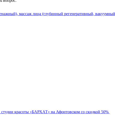
ть вопрос.
нажный), массаж лица (глубинный регенеративный, вакуумный)
в студии красоты «БАРХАТ» на Афонтовском со скидкой 50%