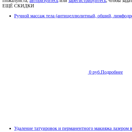
Пожалуйста,
авторизуйтесь
или
зарегистрируйтесь
, чтобы зада
ЕЩЁ СКИДКИ
Ручной массаж тела (антицеллюлитный, общий, лимфодре
0 руб.
Подробнее
Удаление татуировок и перманентного макияжа лазером 