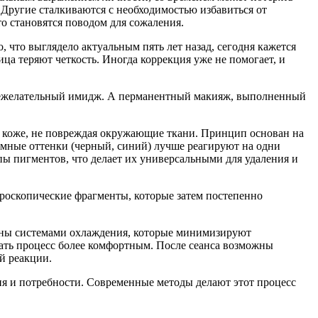
. Другие сталкиваются с необходимостью избавиться от
о становятся поводом для сожаления.
 что выглядело актуальным пять лет назад, сегодня кажется
а теряют четкость. Иногда коррекция уже не помогает, и
 нежелательный имидж. А перманентный макияж, выполненный
 в коже, не повреждая окружающие ткани. Принцип основан на
емные оттенки (черный, синий) лучше реагируют на одни
пы пигментов, что делает их универсальными для удаления и
кроскопические фрагменты, которые затем постепенно
ны системами охлаждения, которые минимизируют
ать процесс более комфортным. После сеанса возможны
й реакции.
ия и потребности. Современные методы делают этот процесс