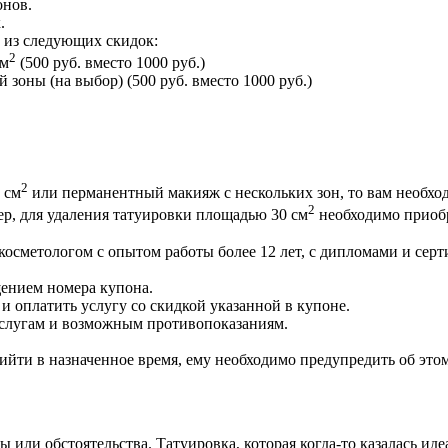
онов.
.
) из следующих скидок:
2
см
(500 руб. вместо 1000 руб.)
зоны (на выбор) (500 руб. вместо 1000 руб.)
2
 см
или перманентный макияж с нескольких зон, то вам необход
2
ер, для удаления татуировки площадью 30 см
необходимо приобр
сметологом с опытом работы более 12 лет, с дипломами и серт
щением номера купона.
 оплатить услугу со скидкой указанной в купоне.
услугам и возможным противопоказаниям.
ийти в назначенное время, ему необходимо предупредить об этом
сы или обстоятельства. Татуировка, которая когда-то казалась 