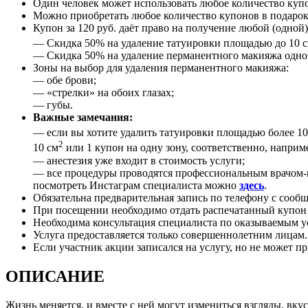
Один человек может использовать любое количество куп
Можно приобретать любое количество купонов в подарок
Купон за 120 руб. даёт право на получение любой (одной
— Скидка 50% на удаление татуировки площадью до 10 
— Скидка 50% на удаление перманентного макияжа одной 
Зоны на выбор для удаления перманентного макияжа:
— обе брови;
— «стрелки» на обоих глазах;
— губы.
Важные замечания:
— если вы хотите удалить татуировки площадью более 10
2
10 см
или 1 купон на одну зону, соответственно, наприм
— анестезия уже входит в стоимость услуги;
— все процедуры проводятся профессиональным врачом-ко
посмотреть Инстаграм специалиста можно
здесь
.
Обязательна предварительная запись по телефону с сооб
При посещении необходимо отдать распечатанный купон и
Необходима консультация специалиста по оказываемым 
Услуга предоставляется только совершеннолетним лицам.
Если участник акции записался на услугу, но не может пр
ОПИСАНИЕ
Жизнь меняется, и вместе с ней могут измениться взгляды, вку