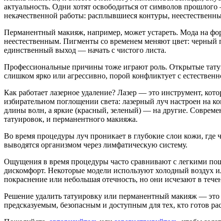
актуальность. Одни хотят освободиться от символов прошлого 
некачественной работы: расплывшиеся контуры, неестественны
Перманентный макияж, например, может устареть. Мода на форм
неестественным. Пигменты со временем меняют цвет: черный п
единственный выход — начать с чистого листа.
Профессиональные причины тоже играют роль. Открытые тату
слишком ярко или агрессивно, порой конфликтует с естествен
Как работает лазерное удаление? Лазер — это инструмент, кот
избирательном поглощении света: лазерный луч настроен на к
длины волн, а яркие (красный, зеленый) — на другие. Соврем
татуировок, и перманентного макияжа.
Во время процедуры луч проникает в глубокие слои кожи, где 
выводятся организмом через лимфатическую систему.
Ощущения в время процедуры часто сравнивают с легкими п
дискомфорт. Некоторые модели используют холодный воздух ил
покраснение или небольшая отечность, но они исчезают в тече
Решение удалить татуировку или перманентный макияж — это ш
предсказуемым, безопасным и доступным для тех, кто готов ра