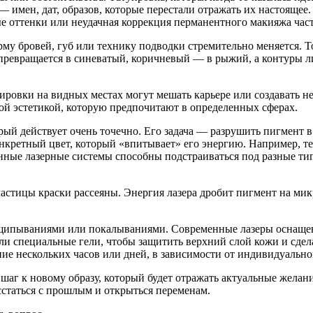
— имен, дат, образов, которые перестали отражать их настоящее
е оттенки или неудачная коррекция перманентного макияжа част
у бровей, губ или технику подводки стремительно меняется. То,
ревращается в синеватый, коричневый — в рыжий, а контуры лиц
ировки на видных местах могут мешать карьере или создавать
ной эстетикой, которую предпочитают в определенных сферах.
орый действует очень точечно. Его задача — разрушить пигмент
онкретный цвет, который «впитывает» его энергию. Например, т
енные лазерные системы способны подстраиваться под разные ти
частицы краски рассеяны. Энергия лазера дробит пигмент на ми
ощипываниями или покалываниями. Современные лазеры оснаще
и специальные гели, чтобы защитить верхний слой кожи и сдел
ние нескольких часов или дней, в зависимости от индивидуально
аг к новому образу, который будет отражать актуальные желан
сстаться с прошлым и открыться переменам.