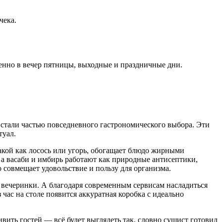
чека.
обенно в вечер пятницы, выходные и праздничные дни.
 стали частью повседневного гастрономического выбора. Эти
туал.
акой как лосось или угорь, обогащает блюдо жирными
 а васаби и имбирь работают как природные антисептики,
 совмещает удовольствие и пользу для организма.
й вечеринки. А благодаря современным сервисам насладиться
 час на столе появится аккуратная коробка с идеально
ить гостей — всё будет выглядеть так, словно сушист готовил