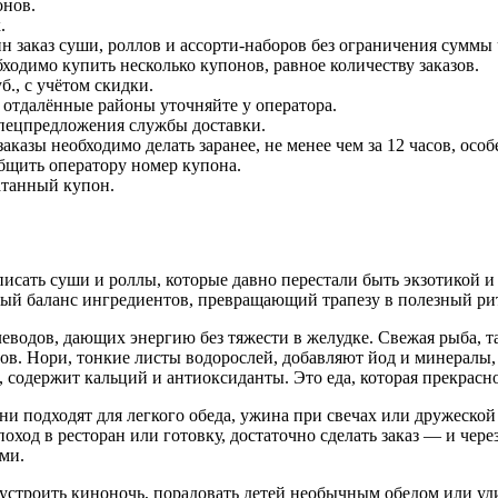
онов.
.
ин заказ суши, роллов и ассорти-наборов без ограничения суммы 
бходимо купить несколько купонов, равное количеству заказов.
б., с учётом скидки.
 отдалённые районы уточняйте у оператора.
спецпредложения службы доставки.
аказы необходимо делать заранее, не менее чем за 12 часов, ос
бщить оператору номер купона.
атанный купон.
исать суши и роллы, которые давно перестали быть экзотикой и
нный баланс ингредиентов, превращающий трапезу в полезный ри
еводов, дающих энергию без тяжести в желудке. Свежая рыба, т
ов. Нори, тонкие листы водорослей, добавляют йод и минералы,
содержит кальций и антиоксиданты. Это еда, которая прекрасно
ни подходят для легкого обеда, ужина при свечах или дружеско
ход в ресторан или готовку, достаточно сделать заказ — и через
ми.
строить киноночь, порадовать детей необычным обедом или удив