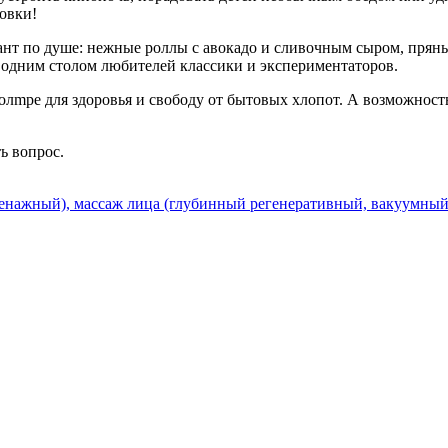
товки!
ант по душе: нежные роллы с авокадо и сливочным сыром, прян
а одним столом любителей классики и экспериментаторов.
олmpe для здоровья и свободу от бытовых хлопот. А возможност
ть вопрос.
нажный), массаж лица (глубинный регенеративный, вакуумный)