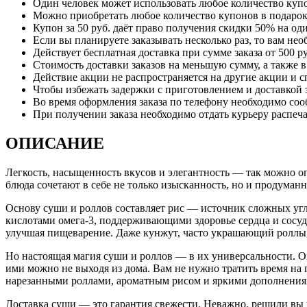
Один человек может использовать любое количество куп
Можно приобретать любое количество купонов в подарок
Купон за 50 руб. даёт право получения скидки 50% на од
Если вы планируете заказывать несколько раз, то вам нео
Действует бесплатная доставка при сумме заказа от 500 ру
Стоимость доставки заказов на меньшую сумму, а также в
Действие акции не распространяется на другие акции и 
Чтобы избежать задержки с приготовлением и доставкой з
Во время оформления заказа по телефону необходимо соо
При получении заказа необходимо отдать курьеру распеч
ОПИСАНИЕ
Легкость, насыщенность вкусов и элегантность — так можно оп
блюда сочетают в себе не только изысканность, но и продума
Основу суши и роллов составляет рис — источник сложных угл
кислотами омега-3, поддерживающими здоровье сердца и сосуд
улучшая пищеварение. Даже кунжут, часто украшающий роллы, 
Но настоящая магия суши и роллов — в их универсальности. О
ими можно не выходя из дома. Вам не нужно тратить время на по
нарезанными роллами, ароматным рисом и яркими дополнения
Доставка суши — это гарантия свежести. Неважно, решили вы у