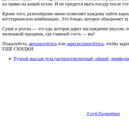
их прямо на вашей кухне. И не придется мыть посуду после го
Кроме того, разнообразие меню позволяет каждому найти вари
вегетарианские комбинации. Это блюдо, которое объединяет з
Суши и роллы — это еда, которая дарит наслаждение вкусом, п
маленький праздник, где главный гость — вы!
Пожалуйста,
авторизуйтесь
или
зарегистрируйтесь
, чтобы зада
ЕЩЁ СКИДКИ
Ручной массаж тела (антицеллюлитный, общий, лимфодре
0 руб.
Подробнее