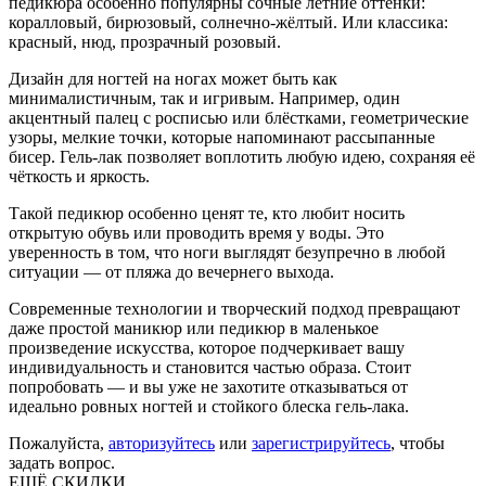
педикюра особенно популярны сочные летние оттенки:
коралловый, бирюзовый, солнечно-жёлтый. Или классика:
красный, нюд, прозрачный розовый.
Дизайн для ногтей на ногах может быть как
минималистичным, так и игривым. Например, один
акцентный палец с росписью или блёстками, геометрические
узоры, мелкие точки, которые напоминают рассыпанные
бисер. Гель-лак позволяет воплотить любую идею, сохраняя её
чёткость и яркость.
Такой педикюр особенно ценят те, кто любит носить
открытую обувь или проводить время у воды. Это
уверенность в том, что ноги выглядят безупречно в любой
ситуации — от пляжа до вечернего выхода.
Современные технологии и творческий подход превращают
даже простой маникюр или педикюр в маленькое
произведение искусства, которое подчеркивает вашу
индивидуальность и становится частью образа. Стоит
попробовать — и вы уже не захотите отказываться от
идеально ровных ногтей и стойкого блеска гель-лака.
Пожалуйста,
авторизуйтесь
или
зарегистрируйтесь
, чтобы
задать вопрос.
ЕЩЁ СКИДКИ