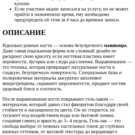
купоне.
Если участник акции записался на услугу, но не может
прийти в назначенное время, ему необходимо
предупредить об этом за 4 часа до времени записи.
ОПИСАНИЕ
Идеально ровные ногти — основа безупречного
маникюра
.
Даже самая изысканная форма или сложный дизайн не
раскроют свою красоту, если ногтевая пластина имеет
неровности, бугорки или следы расслоения. Выравнивание —
это техника, которая превращает натуральные ногти в
гладкую, безупречную поверхность. Специальные базы и
полировочные материалы аккуратно заполняют
микротрещины, скрывают шероховатости, придают ногтям
здоровый блеск и плотность.
После выравнивания ногти покрывают гель-лаком —
материалом, который давно стал фаворитом благодаря своей
стойкости и насыщенности цвета. Он не стирается, не
тускнеет под воздействием воды или бытовой химии,
сохраняя глянец и яркость до 3– 4 недель. Гель-лак — это
свобода выбора: от нежных пастельных тонов до глубоких
винных оттенков, от матовой текстуры до мерцающего