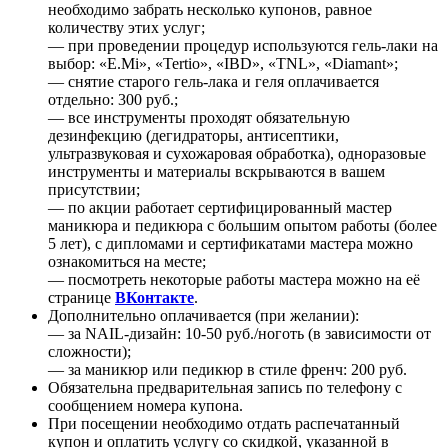
необходимо забрать несколько купонов, равное
количеству этих услуг;
— при проведении процедур используются гель-лаки на
выбор: «E.Mi», «Tertio», «IBD», «TNL», «Diamant»;
— снятие старого гель-лака и геля оплачивается
отдельно: 300 руб.;
— все инструменты проходят обязательную
дезинфекцию (дегидраторы, антисептики,
ультразвуковая и сухожаровая обработка), одноразовые
инструменты и материалы вскрываются в вашем
присутствии;
— по акции работает сертифицированный мастер
маникюра и педикюра с большим опытом работы (более
5 лет), с дипломами и сертификатами мастера можно
ознакомиться на месте;
— посмотреть некоторые работы мастера можно на её
странице
ВКонтакте
.
Дополнительно оплачивается (при желании):
— за NAIL-дизайн: 10-50 руб./ноготь (в зависимости от
сложности);
— за маникюр или педикюр в стиле френч: 200 руб.
Обязательна предварительная запись по телефону с
сообщением номера купона.
При посещении необходимо отдать распечатанный
купон и оплатить услугу со скидкой, указанной в