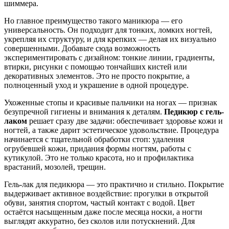
шиммера.
Но главное преимущество такого маникюра — его
универсальность. Он подходит для тонких, ломких ногтей,
укрепляя их структуру, и для крепких — делая их визуально
совершенными. Добавьте сюда возможность
экспериментировать с дизайном: тонкие линии, градиенты,
втирки, рисунки с помощью тончайших кистей или
декоративных элементов. Это не просто покрытие, а
полноценный уход и украшение в одной процедуре.
Ухоженные стопы и красивые пальчики на ногах — признак
безупречной гигиены и внимания к деталям.
Педикюр с гель-
лаком
решает сразу две задачи: обеспечивает здоровье кожи и
ногтей, а также дарит эстетическое удовольствие. Процедура
начинается с тщательной обработки стоп: удаления
огрубевшей кожи, придания формы ногтям, работы с
кутикулой. Это не только красота, но и профилактика
врастаний, мозолей, трещин.
Гель-лак для педикюра — это практично и стильно. Покрытие
выдерживает активное воздействие: прогулки в открытой
обуви, занятия спортом, частый контакт с водой. Цвет
остаётся насыщенным даже после месяца носки, а ногти
выглядят аккуратно, без сколов или потускнений. Для