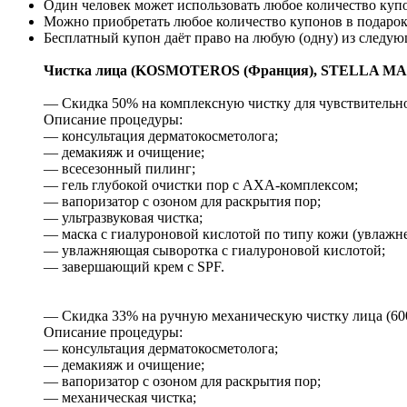
Один человек может использовать любое количество куп
Можно приобретать любое количество купонов в подарок
Бесплатный купон даёт право на любую (одну) из следую
Чистка лица (KOSMOTEROS (Франция), STELLA MAR
— Скидка 50% на комплексную чистку для чувствительной
Описание процедуры:
— консультация дерматокосметолога;
— демакияж и очищение;
— всесезонный пилинг;
— гель глубокой очистки пор с АХА-комплексом;
— вапоризатор с озоном для раскрытия пор;
— ультразвуковая чистка;
— маска с гиалуроновой кислотой по типу кожи (увлажнени
— увлажняющая сыворотка с гиалуроновой кислотой;
— завершающий крем с SPF.
— Скидка 33% на ручную механическую чистку лица (600 
Описание процедуры:
— консультация дерматокосметолога;
— демакияж и очищение;
— вапоризатор с озоном для раскрытия пор;
— механическая чистка;