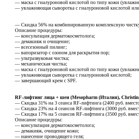
— маска с гиалуроновой кислотой по типу кожи (увлажнени
— увлажняющая сыворотка с гиалуроновой кислотой или 
— Скидка 56% на комбинированную комплексную чистку л
Описание процедуры:
— консультация дерматокосметолога;
— демакияж и очищение;
— всесезонный пилинг;
— вапоризатор с озоном для раскрытия пор;
— ультразвуковая чистка;
— механическая чистка;
— маска с гиалуроновой кислотой по типу кожи (увлажнени
— увлажняющая сыворотка с гиалуроновой кислотой;
— завершающий крем с SPF.
RF-лифтинг лица + шеи (Mesopharm (Италия), Christin
— Скидка 31% на 3 сеанса RF-лифтинга (2400 руб. вместо
— Скидка 23% на 4 сеансов RF-лифтинга (3000 руб. вмест
— Скидка 17% на 5 сеансов RF-лифтинга (3500 руб. вмест
Описание процедуры:
— консультация дерматокосметолога;
— демакияж, очищение кожи;
— нанесение проводящего геля;