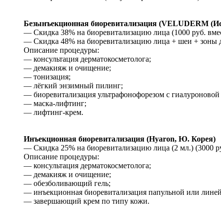
Безынъекционная биоревитализация (VELUDERM (Исп
— Скидка 38% на биоревитализацию лица (1000 руб. вмес
— Скидка 48% на биоревитализацию лица + шеи + зоны дек
Описание процедуры:
— консультация дерматокосметолога;
— демакияж и очищение;
— тонизация;
— лёгкий энзимный пилинг;
— биоревитализация ультрафонофорезом с гиалуроновой 
— маска-лифтинг;
— лифтинг-крем.
Инъекционная биоревитализация (Hyaron, Ю. Корея)
— Скидка 25% на биоревитализацию лица (2 мл.) (3000 ру
Описание процедуры:
— консультация дерматокосметолога;
— демакияж и очищение;
— обезболивающий гель;
— инъекционная биоревитализация папульной или линейн
— завершающий крем по типу кожи.