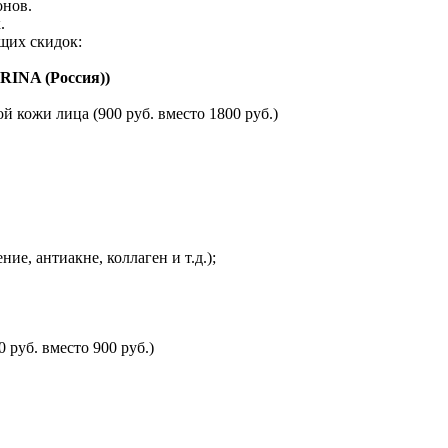
онов.
.
щих скидок:
INA (Россия))
 кожи лица (900 руб. вместо 1800 руб.)
е, антиакне, коллаген и т.д.);
руб. вместо 900 руб.)