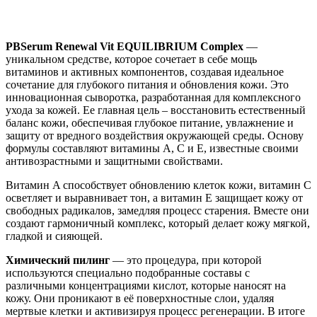
PBSerum Renewal Vit EQUILIBRIUM Complex
—
уникальном средстве, которое сочетает в себе мощь
витаминов и активных компонентов, создавая идеальное
сочетание для глубокого питания и обновления кожи. Это
инновационная сыворотка, разработанная для комплексного
ухода за кожей. Ее главная цель – восстановить естественный
баланс кожи, обеспечивая глубокое питание, увлажнение и
защиту от вредного воздействия окружающей среды. Основу
формулы составляют витамины A, C и E, известные своими
антивозрастными и защитными свойствами.
Витамин A способствует обновлению клеток кожи, витамин C
осветляет и выравнивает тон, а витамин E защищает кожу от
свободных радикалов, замедляя процесс старения. Вместе они
создают гармоничный комплекс, который делает кожу мягкой,
гладкой и сияющей.
Химический пилинг
— это процедура, при которой
используются специально подобранные составы с
различными концентрациями кислот, которые наносят на
кожу. Они проникают в её поверхностные слои, удаляя
мертвые клетки и активизируя процесс регенерации. В итоге