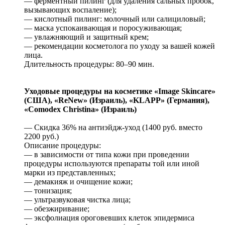
— ферментный пилинг (для удаления сальных пробок,
вызывающих воспаление);
— кислотный пилинг: молочный или салициловый;
— маска успокаивающая и поросуживающая;
— увлажняющий и защитный крем;
— рекомендации косметолога по уходу за вашей кожей
лица.
Длительность процедуры: 80–90 мин.
Уходовые процедуры на косметике «Image Skincare»
(США), «ReNew» (Израиль), «KLAPP» (Германия),
«Comodex Christina» (Израиль)
— Скидка 36% на антиэйдж-уход (1400 руб. вместо
2200 руб.)
Описание процедуры:
— в зависимости от типа кожи при проведении
процедуры используются препараты той или иной
марки из представленных;
— демакияж и очищение кожи;
— тонизация;
— ультразвуковая чистка лица;
— обезжиривание;
— эксфолиация ороговевших клеток эпидермиса