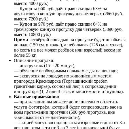
вместо 4000 руб.)
— Купон за 660 руб. даёт право скидки 63% на
двухчасовую конную прогулку для четверых (2660 руб.
вместо 7200 руб.)
— Купон за 970 руб. даёт право скидки 64% на
трёхчасовую конную прогулку для четверых (3890 руб.
вместо 10800 руб.)
Прим.:
четвёртой лошадью на прогулке будет не обычая
лошадь (150 см. в холке), а небольшая (125 см. в холке),
но сесть на неё может ребёнок или взрослый весом не
более 55 кг.
Описание прогулки:
— инструктаж (15 – 20 минут);
— обучение необходимым навыкам езды на лошади;
— экскурсия на лошадях по живописным местам
пригорода Красноярска (Торгашинский хребет,
гранитный карьер, сосновый лес) в сопровождении
инструктора (1, 2 или 3 часа, в зависимости от купона).
Важные примечания:
— при желании вы можете дополнительно оплатить
услуги фотографа, который будет сопровождать вас на
всём протяжении прогулки (500 руб./прогулка, вне
зависимости от её длительности);
— акцией могут воспользоваться взрослые и дети от 3-х
лет, при этом дети от 3 до 7 лет (включительно) будут