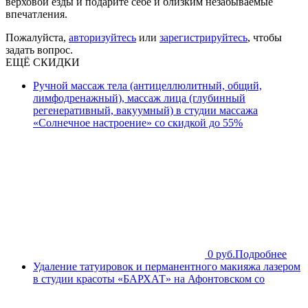
верховой езды и подарите себе и близким незабываемые
впечатления.
Пожалуйста,
авторизуйтесь
или
зарегистрируйтесь
, чтобы
задать вопрос.
ЕЩЁ СКИДКИ
Ручной массаж тела (антицеллюлитный, общий,
лимфодренажный), массаж лица (глубинный
регенеративный, вакуумный) в студии массажа
«Солнечное настроение» со скидкой до 55%
0 руб.
Подробнее
Удаление татуировок и перманентного макияжа лазером
в студии красоты «БАРХАТ» на Афонтовском со