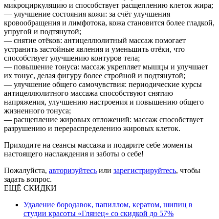
микроциркуляцию и способствует расщеплению клеток жира;
— улучшение состояния кожи: за счёт улучшения
кровообращения и лимфотока, кожа становится более гладкой,
упругой и подтянутой;
— снятие отёков: антицеллюлитный массаж помогает
устранить застойные явления и уменьшить отёки, что
способствует улучшению контуров тела;
— повышение тонуса: массаж укрепляет мышцы и улучшает
их тонус, делая фигуру более стройной и подтянутой;
— улучшение общего самочувствия: периодические курсы
антицеллюлитного массажа способствуют снятию
напряжения, улучшению настроения и повышению общего
жизненного тонуса;
— расщепление жировых отложений: массаж способствует
разрушению и перераспределению жировых клеток.
Приходите на сеансы массажа и подарите себе моменты
настоящего наслаждения и заботы о себе!
Пожалуйста,
авторизуйтесь
или
зарегистрируйтесь
, чтобы
задать вопрос.
ЕЩЁ СКИДКИ
Удаление бородавок, папиллом, кератом, шипиц в
студии красоты «Глянец» со скидкой до 57%