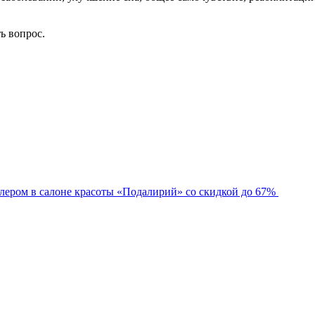
ть вопрос.
лером в салоне красоты «Подалирий» со скидкой до 67%