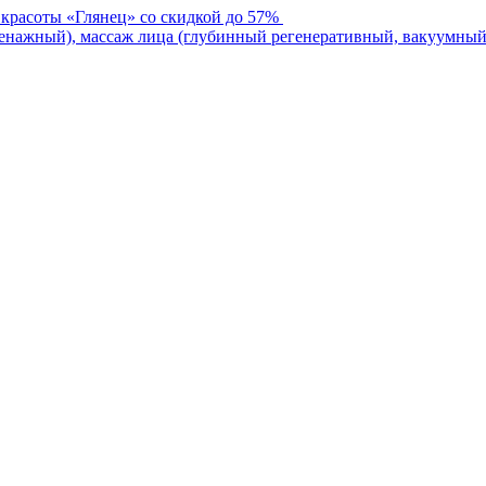
 красоты «Глянец» со скидкой до 57%
нажный), массаж лица (глубинный регенеративный, вакуумный)