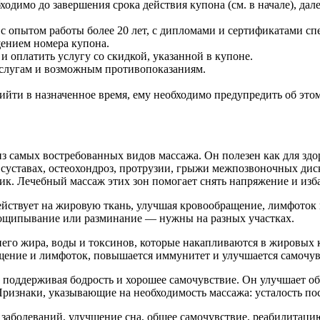
одимо до завершения срока действия купона (см. в начале), да
с опытом работы более 20 лет, с дипломами и сертификатами сп
щением номера купона.
 оплатить услугу со скидкой, указанной в купоне.
услугам и возможным противопоказаниям.
ийти в назначенное время, ему необходимо предупредить об этом
з самых востребованных видов массажа. Он полезен как для здор
 суставах, остеохондроз, протрузии, грыжи межпозвоночных дис
к. Лечебный массаж этих зон помогает снять напряжение и избав
действует на жировую ткань, улучшая кровообращение, лимфото
пощипывание или разминание — нужны на разных участках.
го жира, воды и токсинов, которые накапливаются в жировых к
ащение и лимфоток, повышается иммунитет и улучшается самочув
 поддерживая бодрость и хорошее самочувствие. Он улучшает о
ризнаки, указывающие на необходимость массажа: усталость пос
заболеваний, улучшение сна, общее самочувствие, реабилитаци