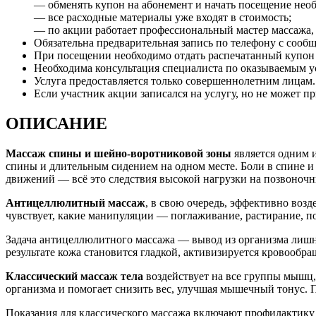
— обменять купон на абонемент и начать посещение необх
— все расходные материалы уже входят в стоимость;
— по акции работает профессиональный мастер массажа, 
Обязательна предварительная запись по телефону с сооб
При посещении необходимо отдать распечатанный купон и
Необходима консультация специалиста по оказываемым 
Услуга предоставляется только совершеннолетним лицам.
Если участник акции записался на услугу, но не может пр
ОПИСАНИЕ
Массаж спины и шейно-воротниковой зоны
является одним и
спины и длительным сидением на одном месте. Боли в спине и
движений — всё это следствия высокой нагрузки на позвоночни
Антицеллюлитный массаж
, в свою очередь, эффективно воз
чувствует, какие манипуляции — поглаживание, растирание, 
Задача антицеллюлитного массажа — вывод из организма лишне
результате кожа становится гладкой, активизируется кровообр
Классический массаж тела
воздействует на все группы мышц,
организма и помогает снизить вес, улучшая мышечный тонус. П
Показания для классического массажа включают профилактику 