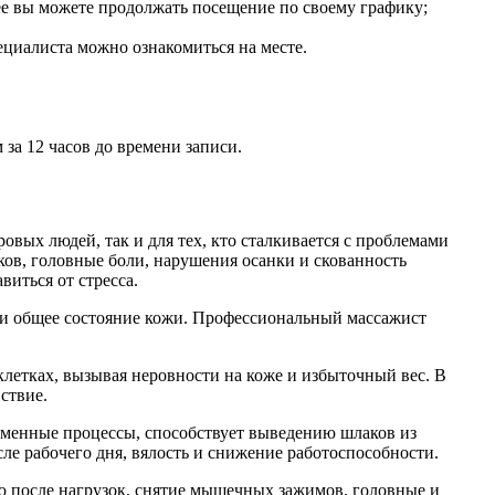
лее вы можете продолжать посещение по своему графику;
ециалиста можно ознакомиться на месте.
 за 12 часов до времени записи.
овых людей, так и для тех, кто сталкивается с проблемами
ков, головные боли, нарушения осанки и скованность
иться от стресса.
к и общее состояние кожи. Профессиональный массажист
летках, вызывая неровности на коже и избыточный вес. В
ствие.
бменные процессы, способствует выведению шлаков из
ле рабочего дня, вялость и снижение работоспособности.
ю после нагрузок, снятие мышечных зажимов, головные и