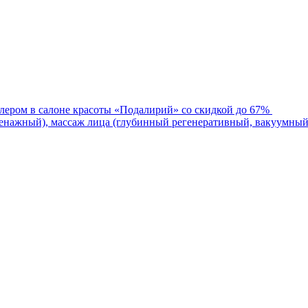
лером в салоне красоты «Подалирий» со скидкой до 67%
нажный), массаж лица (глубинный регенеративный, вакуумный)