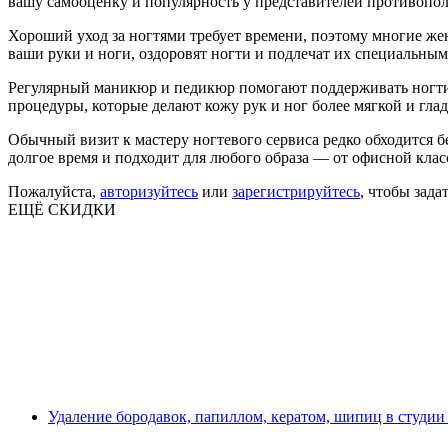
вашу самооценку и популярность у представителей противоп
Хороший уход за ногтями требует времени, поэтому многие ж
ваши руки и ноги, оздоровят ногти и подлечат их специальным
Регулярный маникюр и педикюр помогают поддерживать ногти 
процедуры, которые делают кожу рук и ног более мягкой и гла
Обычный визит к мастеру ногтевого сервиса редко обходится б
долгое время и подходит для любого образа — от офисной кла
Пожалуйста,
авторизуйтесь
или
зарегистрируйтесь
, чтобы зада
ЕЩЁ СКИДКИ
Удаление бородавок, папиллом, кератом, шипиц в студии