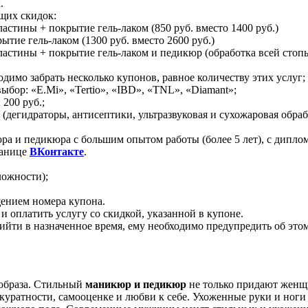
.
щих скидок:
тины + покрытие гель-лаком (850 руб. вместо 1400 руб.)
тие гель-лаком (1300 руб. вместо 2600 руб.)
тины + покрытие гель-лаком и педикюр (обработка всей стопы) 
одимо забрать несколько купонов, равное количеству этих услуг;
бор: «E.Mi», «Tertio», «IBD», «TNL», «Diamant»;
 200 руб.;
дегидраторы, антисептики, ультразвуковая и сухожаровая обра
а и педикюра с большим опытом работы (более 5 лет), с диплом
ранице
ВКонтакте
.
ложности);
щением номера купона.
 оплатить услугу со скидкой, указанной в купоне.
ийти в назначенное время, ему необходимо предупредить об этом 
образа. Стильный
маникюр и педикюр
не только придают женщи
уратности, самооценке и любви к себе. Ухоженные руки и ноги