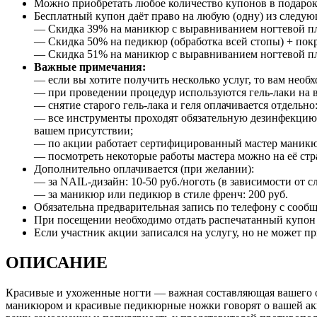
Можно приобретать любое количество купонов в подарок
Бесплатный купон даёт право на любую (одну) из следую
— Скидка 39% на маникюр с выравниванием ногтевой плас
— Скидка 50% на педикюр (обработка всей стопы) + покры
— Скидка 51% на маникюр с выравниванием ногтевой плас
Важные примечания:
— если вы хотите получить несколько услуг, то вам необх
— при проведении процедур используются гель-лаки на вы
— снятие старого гель-лака и геля оплачивается отдельно:
— все инструменты проходят обязательную дезинфекцию (
вашем присутствии;
— по акции работает сертифицированный мастер маникюр
— посмотреть некоторые работы мастера можно на её ст
Дополнительно оплачивается (при желании):
— за NAIL-дизайн: 10-50 руб./ноготь (в зависимости от с
— за маникюр или педикюр в стиле френч: 200 руб.
Обязательна предварительная запись по телефону с сооб
При посещении необходимо отдать распечатанный купон и
Если участник акции записался на услугу, но не может пр
ОПИСАНИЕ
Красивые и ухоженные ногти — важная составляющая вашего 
маникюром и красивые педикюрные ножки говорят о вашей акк