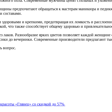
оложного пола. Современные мужчины ценят стильных и ухоже
енщины предпочитают обращаться к мастерам маникюра и педикю
и составами.
здоровыми и крепкими, предотвращая их ломкость и расслоение
дкой, что также способствует общему здоровью и привлекательно
ез лаков. Разнообразие ярких цветов позволяет каждой женщине
ссики до вечеринки. Современные производители предлагают ты
ть вопрос.
 красоты «Глянец» со скидкой до 57%