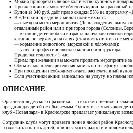
Можно приобретать любое количество купонов в подарок
При желании вы можете обменять купон на красочный п
Купон за 340 руб. даёт право скидки 55% на программу «Д
В «Детский праздник с милой пони» входит:
— выезд на место мероприятия (День рождения, выпускной в
отдалённый район или в пригород города (Солонцы, Берёз
— катание детей любого возраста на очаровательной наря
катание не верхом, а на санях (стоимость от этого не меня
— кормление животного (морковкой и яблочками);
— услуги профессионального конного инструктора.
Продолжительность: 1 час.
Прим.: при желании вы можете продлить мероприятие за 
Обязательна предварительная запись по телефону с сооб
При посещении необходимо отдать распечатанный купон и
Если участники акции записались на услугу, но планы из
ОПИСАНИЕ
Организация детского праздника — это ответственное и важно
праздник для детей незабываемым. Одним из самых ярких дет
клуб «Новая заря» в Красноярске предлагает уникальную возмо
Сотрудник клуба могут привезти пони в любой район Краснояр
развлекать и катать детей, принося массу радости и положите