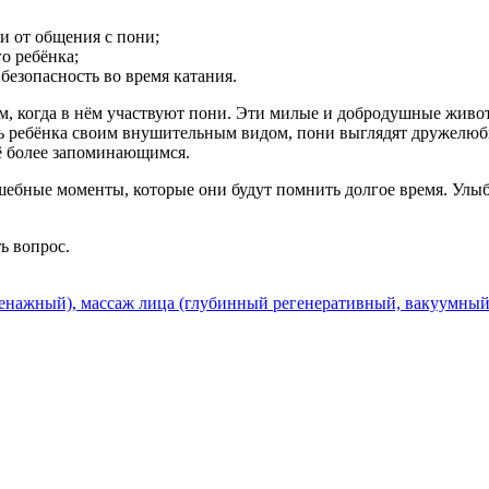
и от общения с пони;
о ребёнка;
безопасность во время катания.
, когда в нём участвуют пони. Эти милые и добродушные живо
ь ребёнка своим внушительным видом, пони выглядят дружелюбн
щё более запоминающимся.
шебные моменты, которые они будут помнить долгое время. Улы
ть вопрос.
нажный), массаж лица (глубинный регенеративный, вакуумный)