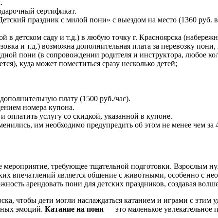
.
одарочный сертификат.
етский праздник с милой пони» с выездом на место (1360 руб. в
 детском саду и т.д.) в любую точку г. Красноярска (набережная
овка и т.д.) возможна дополнительная плата за перевозку пони,
дной пони (в сопровождении родителя и инструктора, любое кол
ется), куда может поместиться сразу несколько детей;
дополнительную плату (1500 руб./час).
щением номера купона.
 оплатить услугу со скидкой, указанной в купоне.
менились, им необходимо предупредить об этом не менее чем за 4
е мероприятие, требующее тщательной подготовки. Взрослым нуж
ских впечатлений является общение с животными, особенно с н
жность арендовать пони для детских праздников, создавая волш
ска, чтобы дети могли наслаждаться катанием и играми с этим 
льных эмоций.
Катание на пони
— это маленькое увлекательное п