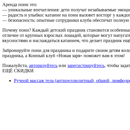
Аренда пони это:
— уникальные впечатления: дети получат незабываемые эмоци
— радость и улыбки: катание на пони вызовет восторг у каждог
— безопасность: опытные сотрудники клуба обеспечат полную 
Почему пони? Каждый детский праздник становится особенным
отличие от крупных взрослых лошадей, которые могут напугат
вкусностями и наслаждаться катанием, что делает праздник е
Забронируйте пони для праздника и подарите своим детям вол
праздника, а Конный клуб «Новая заря» поможет вам в этом!
Пожалуйста,
авторизуйтесь
или
зарегистрируйтесь
, чтобы зада
ЕЩЁ СКИДКИ
Ручной массаж тела (антицеллюлитный, общий, лимфодре