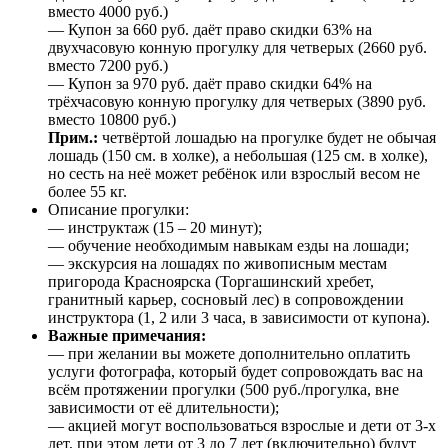
вместо 4000 руб.)
— Купон за 660 руб. даёт право скидки 63% на
двухчасовую конную прогулку для четверых (2660 руб.
вместо 7200 руб.)
— Купон за 970 руб. даёт право скидки 64% на
трёхчасовую конную прогулку для четверых (3890 руб.
вместо 10800 руб.)
Прим.:
четвёртой лошадью на прогулке будет не обычая
лошадь (150 см. в холке), а небольшая (125 см. в холке),
но сесть на неё может ребёнок или взрослый весом не
более 55 кг.
Описание прогулки:
— инструктаж (15 – 20 минут);
— обучение необходимым навыкам езды на лошади;
— экскурсия на лошадях по живописным местам
пригорода Красноярска (Торгашинский хребет,
гранитный карьер, сосновый лес) в сопровождении
инструктора (1, 2 или 3 часа, в зависимости от купона).
Важные примечания:
— при желании вы можете дополнительно оплатить
услуги фотографа, который будет сопровождать вас на
всём протяжении прогулки (500 руб./прогулка, вне
зависимости от её длительности);
— акцией могут воспользоваться взрослые и дети от 3-х
лет, при этом дети от 3 до 7 лет (включительно) будут